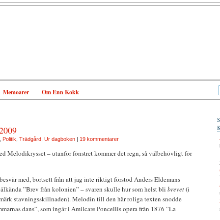
Memoarer
Om Enn Kokk
 2009
,
Politik
,
Trädgård
,
Ur dagboken
|
19 kommentarer
d Melodikrysset – utanför fönstret kommer det regn, så välbehövligt för
besvär med, bortsett från att jag inte riktigt förstod Anders Eldemans
välkända ”Brev från kolonien” – svaren skulle hur som helst bli
brevet
(i
märk stavningsskillnaden). Melodin till den här roliga texten snodde
mmarnas dans”, som ingår i Amilcare Poncellis opera från 1876 ”La