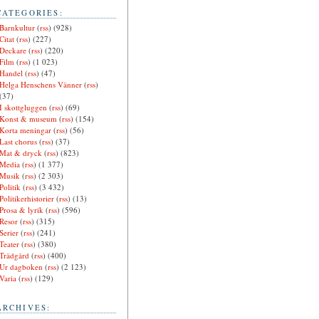
CATEGORIES:
Barnkultur
(
rss
) (928)
Citat
(
rss
) (227)
Deckare
(
rss
) (220)
Film
(
rss
) (1 023)
Handel
(
rss
) (47)
Helga Henschens Vänner
(
rss
)
(37)
I skottgluggen
(
rss
) (69)
Konst & museum
(
rss
) (154)
Korta meningar
(
rss
) (56)
Last chorus
(
rss
) (37)
Mat & dryck
(
rss
) (823)
Media
(
rss
) (1 377)
Musik
(
rss
) (2 303)
Politik
(
rss
) (3 432)
Politikerhistorier
(
rss
) (13)
Prosa & lyrik
(
rss
) (596)
Resor
(
rss
) (315)
Serier
(
rss
) (241)
Teater
(
rss
) (380)
Trädgård
(
rss
) (400)
Ur dagboken
(
rss
) (2 123)
Varia
(
rss
) (129)
ARCHIVES: