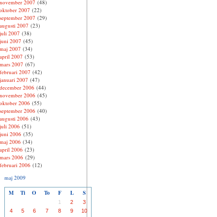
november 2007
(48)
oktober 2007
(22)
september 2007
(29)
augusti 2007
(23)
juli 2007
(38)
juni 2007
(45)
maj 2007
(34)
april 2007
(53)
mars 2007
(67)
februari 2007
(42)
januari 2007
(47)
december 2006
(44)
november 2006
(45)
oktober 2006
(55)
september 2006
(40)
augusti 2006
(43)
juli 2006
(51)
juni 2006
(35)
maj 2006
(34)
april 2006
(23)
mars 2006
(29)
februari 2006
(12)
maj 2009
M
Ti
O
To
F
L
S
1
2
3
4
5
6
7
8
9
10