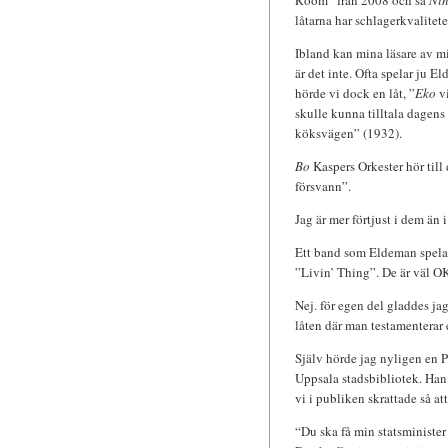
Room” från 2008 och så
Ni
låtarna har schlagerkvalitet
Ibland kan mina läsare av mi
är det inte. Ofta spelar ju E
hörde vi dock en låt, ”
Eko
vi
skulle kunna tilltala dagens
köksvägen” (1932).
Bo
Kaspers Orkester hör till
försvann”.
Jag är mer förtjust i dem än 
Ett band som Eldeman spelar
”Livin’ Thing”. De är väl OK
Nej. för egen del gladdes ja
låten där man testamenterar 
Själv hörde jag nyligen en 
Uppsala stadsbibliotek. Han 
vi i publiken skrattade så at
“Du ska få min statsminister 