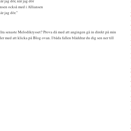
är jag dör, när jag dör
nsen också med i Alliansen
är jag dör.”
 allra senaste Melodikrysset? Prova då med att angingen gå in direkt på min
ler med att klicka på Blog ovan. I båda fallen bläddrar du dig sen ner till