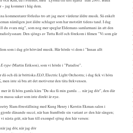
na
och Kim, då i Friends, med ”Lyssna till ditt hjärta” från 2001. Båda
er – jag kommer i håg dem.
na kommentarer förledas tro att jag mest värderar äldre musik. Så enkelt
ldeman nämligen just äldre schlager som har motstått tidens tand. I dag
ll du svara mig”, som nog mer speglar Eldemans samlarmani än att den
 radiolyssnare. Den sjöngs av Tutta Rolf och förekom i filmen ”Vi som går
 dem som i dag gör hörvärd musik. Här hörde vi dem i ”Innan allt
i
E-type
(Martin Erikson), som vi hörde i ”Paradise”.
 då och då är brittiska
ELO
, Electric Light Orchestra; i dag fick vi höra
, men inte så bra att det motiverar den täta frekvensen.
g mer åt få höra gamla kära ”Du ska få min gamla … när jag dör”, den där
en massa saker som inte direkt är
nya
.
Poetry Slam-föreställning med Kung Henry i Kerstin Ekman-salen i
gjorde dånande succé, när han framförde sin variant av den här sången;
t vi nästa grät, när han till exempel sjöng den här versen:
när jag dör, när jag dör