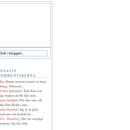
SENASTE
KOMMENTARERNA:
Jan
: Kände honom endast via hans
blogg. Eftersom...
Urban Sjölander
: Tack Enn och
jag hoppas att Du fick med...
anita lindblad
: För den som vill
läsa Enn Kokks sista...
anita lindblad
: Jag är så glad,
tacksam och hedrad att...
LO - Göteborg
: Det var sorgliga
nyheter. Jag har följt...