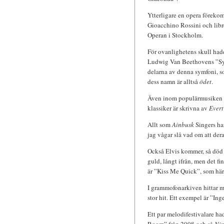
Ytterligare en opera förekom
Gioacchino Rossini och libre
Operan i Stockholm.
För ovanlighetens skull hade 
Ludwig Van Beethovens ”Sym
delarna av denna symfoni, s
dess namn är alltså
ödet
.
Även inom populärmusiken f
klassiker är skrivna av
Evert
Allt som
Ainbusk
Singers har
jag vågar slå vad om att der
Också Elvis kommer, så död ha
guld, långt ifrån, men det f
är ”Kiss Me Quick”, som här
I grammofonarkiven hittar ma
stor hit. Ett exempel är ”Ing
Ett par melodifestivalare h