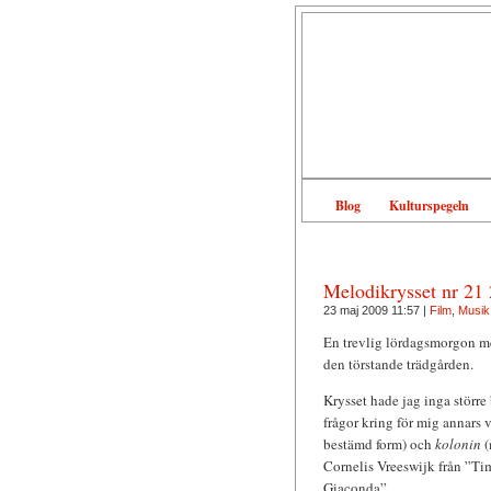
Blog
Kulturspegeln
Melodikrysset nr 21
23 maj 2009 11:57 |
Film
,
Musik
En trevlig lördagsmorgon me
den törstande trädgården.
Krysset hade jag inga större 
frågor kring för mig annars 
bestämd form) och
kolonin
(
Cornelis Vreeswijk från ”Ti
Giaconda”.