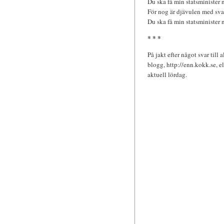
Du ska få min statsminister n
För nog är djävulen med sva
Du ska få min statsminister n
* * *
På jakt efter något svar till
blogg, http://enn.kokk.se, el
aktuell lördag.