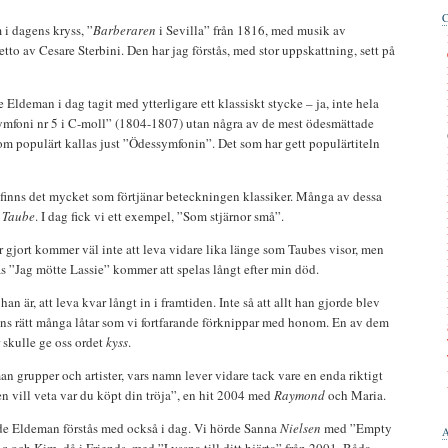
 i dagens kryss, ”
Barberaren
i Sevilla” från 1816, med musik av
tto av Cesare Sterbini. Den har jag förstås, med stor uppskattning, sett på
Eldeman i dag tagit med ytterligare ett klassiskt stycke – ja, inte hela
foni nr 5 i C-moll” (1804-1807) utan några av de mest ödesmättade
om populärt kallas just ”Ödessymfonin”. Det som har gett populärtiteln
inns det mycket som förtjänar beteckningen klassiker. Många av dessa
 Taube
. I dag fick vi ett exempel, ”Som stjärnor små”.
 gjort kommer väl inte att leva vidare lika länge som Taubes visor, men
as ”Jag mötte Lassie” kommer att spelas långt efter min död.
n är, att leva kvar långt in i framtiden. Inte så att allt han gjorde blev
inns rätt många låtar som vi fortfarande förknippar med honom. En av dem
 skulle ge oss ordet
kyss
.
n grupper och artister, vars namn lever vidare tack vare en enda riktigt
en vill veta var du köpt din tröja”, en hit 2004 med
Raymond
och Maria.
ade Eldeman förstås med också i dag. Vi hörde Sanna
Nielsen
med ”Empty