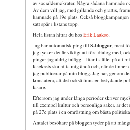
av socialdemokrater. Några sådana hamnade ocks
Av dem vill jag, med gillande och grattis, frä
hamnade på 19e plats. Också bloggkampanjen
satt spår i listans topp.
Hela listan hittar du hos
Erik Laakso
.
S-bloggar
Jag har automatisk ping till
, mest f
jag tycker det är viktigt att föra dialog med, 
pingar jag aldrig inlägg – litar i stället på at
läsekrets ska hitta mig ändå och, när de finner d
jag publicerar på min blogg. Jag har, genom de 
konstatera, att det också finns en betydande po
läsare.
Eftersom jag under långa perioder skriver myc
till exempel kultur och personliga saker, är de
på 27e plats i en omröstning om bästa politiska
Antalet besökare på bloggen tyder på att många 