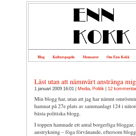
Blog
Kulturspegeln
Memoarer
Om Enn Kokk
Läst utan att nämnvärt anstränga mig
1 januari 2009 16:01 |
Media
,
Politik
|
12 kommentar
Min blogg har, utan att jag har nämnt omröstn
hamnat på 27e plats av sammanlagt 124 i näto
bästa politiska blogg.
I toppen hamnade ett antal borgerliga bloggar, 
anstrykning – föga förvånande, eftersom blog