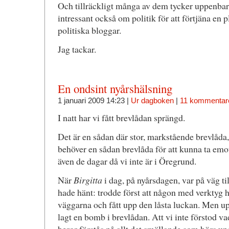
Och tillräckligt många av dem tycker uppenbart a
intressant också om politik för att förtjäna en pl
politiska bloggar.
Jag tackar.
En ondsint nyårshälsning
1 januari 2009 14:23 |
Ur dagboken
|
11 kommentar
I natt har vi fått brevlådan sprängd.
Det är en sådan där stor, markstående brevlåda,
behöver en sådan brevlåda för att kunna ta emot 
även de dagar då vi inte är i Öregrund.
När
Birgitta
i dag, på nyårsdagen, var på väg ti
hade hänt: trodde först att någon med verktyg had
väggarna och fått upp den låsta luckan. Men up
lagt en bomb i brevlådan. Att vi inte förstod 