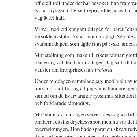
officiell roll under det här besöket; han framtr
Ni har nyligen i TV sett reprisbilderna av hur hon
väg åt fel håll.
Vi var med vid kungamiddagen för paret Jeltsin
försökte avsluta så snart som möjligt. Sen blev 
svarsmiddagen, som ägde rum på ryska ambas
Min ställning som make till rikets talman gjorde
placering vid den här middagen. Jag satt till hög
vänster om kronprinsessan
Victoria
.
Under middagen samtalade jag, med hjälp av tol
hon fick klart för sig att jag var estländare, ge
samtal om de kvarvarande ryssarnas situation 
och förklarade tålmodigt.
Mot slutet av middagen serverades cognac till k
om herr Jeltsins dryckesvanor, men nu var det f
överraskningen. Hon hade sparat en skvätt röd
ihop rödvinet med cognacen och svepte denna g