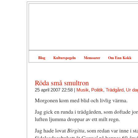
Blog
Kulturspegeln
Memoarer
Om Enn Kokk
Röda små smultron
25 april 2007 22:58 |
Musik
,
Politik
,
Trädgård
,
Ur da
Morgonen kom med blid och livlig värma.
Jag gick en runda i trädgården, som doftade jor
luften ljumma droppar av ett milt regn.
Jag hade lovat
Birgitta
, som redan var inne i st
födelsedagsbukett åt
Gunnel
på hennes 60-årsd