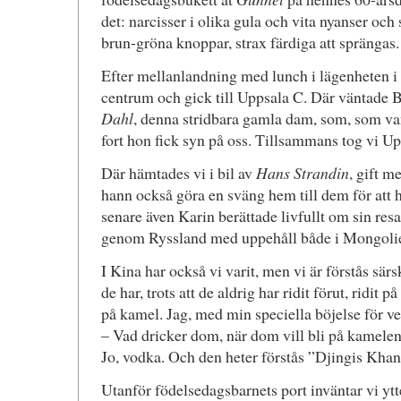
det: narcisser i olika gula och vita nyanser och
brun-gröna knoppar, strax färdiga att sprängas.
Efter mellanlandning med lunch i lägenheten i 
centrum och gick till Uppsala C. Där väntade Bi
Dahl
, denna stridbara gamla dam, som, som vanl
fort hon fick syn på oss. Tillsammans tog vi Up
Där hämtades vi i bil av
Hans Strandin
, gift m
hann också göra en sväng hem till dem för att
senare även Karin berättade livfullt om sin res
genom Ryssland med uppehåll både i Mongoliet
I Kina har också vi varit, men vi är förstås särs
de har, trots att de aldrig har ridit förut, ridit
på kamel. Jag, med min speciella böjelse för v
– Vad dricker dom, när dom vill bli på kamele
Jo, vodka. Och den heter förstås ”Djingis Khan
Utanför födelsedagsbarnets port inväntar vi ytter