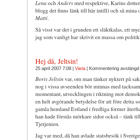
Lena
och
Anders
med respektive, Karins dotte
blogg det finns länk till här intill) och så mina
Matti
.
Så visst var det i grunden ett släktkalas, ett my
jag som vanligt har skrivit en massa om politik
Hej då, Jeltsin!
25 april 2007 7:08 |
Varia
|
Kommentering avstängd
Boris Jeltsin
var, om man tänker nyktert på sak
nog i vissa avseenden bör minnas med tacksam
momentant, utvecklingen i riktning mot demokr
en helt avgörande betydelse för att före detta s
gamla hemland Estland i fredliga former återfi
han hade förstås mörkare sidor också – tänk til
Tjetjenien.
Jag var med, då han avlade statsbesök i Sverig