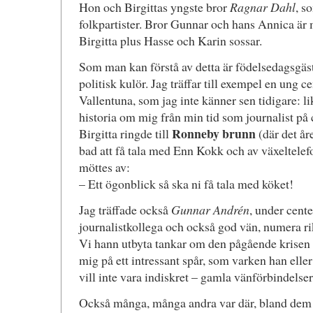
Hon och Birgittas yngste bror
Ragnar Dahl
, s
folkpartister. Bror Gunnar och hans Annica är 
Birgitta plus Hasse och Karin sossar.
Som man kan förstå av detta är födelsedagsgäs
politisk kulör. Jag träffar till exempel en ung ce
Vallentuna, som jag inte känner sen tidigare: li
historia om mig från min tid som journalist p
Ronneby brunn
Birgitta ringde till
(där det år
bad att få tala med Enn Kokk och av växeltelefon
möttes av:
– Ett ögonblick så ska ni få tala med köket!
Jag träffade också
Gunnar Andrén
, under cent
journalistkollega och också god vän, numera ri
Vi hann utbyta tankar om den pågående krisen i
mig på ett intressant spår, som varken han elle
vill inte vara indiskret – gamla vänförbindelse
Också många, många andra var där, bland dem