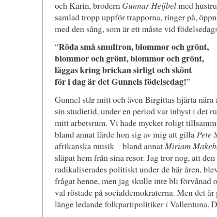
och Karin, brodern
Gunnar Heijbel
med hustr
samlad tropp uppför trapporna, ringer på, öppn
med den sång, som är ett måste vid födelsedags
Röda små smultron, blommor och grönt,
“
blommor och grönt, blommor och grönt,
läggas kring brickan sirligt och skönt
för i dag är det Gunnels födelsedag!
”
Gunnel står mitt och även Birgittas hjärta nära
sin studietid, under en period var inhyst i det r
mitt arbetsrum. Vi hade mycket roligt tillsamm
bland annat lärde hon sig av mig att gilla
Pete 
afrikanska musik – bland annat
Miriam Makeb
släpat hem från sina resor. Jag tror nog, att de
radikaliserades politiskt under de här åren, ble
frågat henne, men jag skulle inte bli förvånad 
val röstade på socialdemokraterna. Men det är 
länge ledande folkpartipolitiker i Vallentuna. D