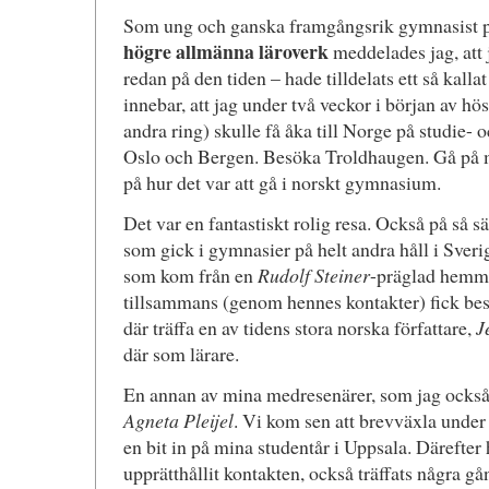
Som ung och ganska framgångsrik gymnasist på
högre allmänna läroverk
meddelades jag, att 
redan på den tiden – hade tilldelats ett så kall
innebar, att jag under två veckor i början av hö
andra ring) skulle få åka till Norge på studie- o
Oslo och Bergen. Besöka Troldhaugen. Gå på m
på hur det var att gå i norskt gymnasium.
Det var en fantastiskt rolig resa. Också på så sät
som gick i gymnasier på helt andra håll i Sver
som kom från en
Rudolf Steiner
-präglad hemmil
tillsammans (genom hennes kontakter) fick be
där träffa en av tidens stora norska författare,
J
där som lärare.
En annan av mina medresenärer, som jag också
Agneta Pleijel
. Vi kom sen att brevväxla under
en bit in på mina studentår i Uppsala. Därefter
upprätthållit kontakten, också träffats några gå