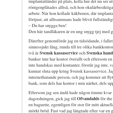
implantattänder på plats, kolla hur det nu ser 
röntgenplåtades alltså, och hon okulärbesiktigad
arbete. När hon kollade käkbenen, där implantat
förtjust, att alltsammans hade blivit fullständig
– Du har snygga ben!
Den här tandläkaren är en ung snygg tjej med g
Därefter genomförde jag en tidsödande, i falle
sinnessjukt lång, runda till tre olika bankkonto
Svensk kassaservice
Svenska hand
två är
och
banker inte har kontor överallt och eftersom en
inte handskas med kontanter, förstår jag inte, v
kunnat sluta upp kring Svensk kassaservice. Jag 
internethatande person, och jag kommer att flyt
bank, som dels har kontor i min närhet, dels up
Eftersom jag sen ändå hade någon timme kvar t
Ofvandahls
dagordningen, gick jag till
för the
en baguette, egentligen för stor för mitt aktue
mörkt bröd. Fast vad jag längtade efter var e