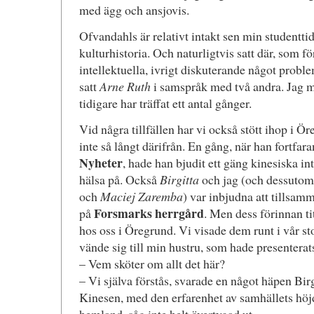
med ägg och ansjovis.
Ofvandahls är relativt intakt sen min studenttid
kulturhistoria. Och naturligtvis satt där, som fö
intellektuella, ivrigt diskuterande något probl
satt
Arne Ruth
i samspråk med två andra. Jag 
tidigare har träffat ett antal gånger.
Vid några tillfällen har vi också stött ihop i 
inte så långt därifrån. En gång, när han fortfar
Nyheter
, hade han bjudit ett gäng kinesiska in
hälsa på. Också
Birgitta
och jag (och dessutom
och
Maciej Zaremba
) var inbjudna att tillsa
Forsmarks herrgård
på
. Men dess förinnan t
hos oss i Öregrund. Vi visade dem runt i vår st
vände sig till min hustru, som hade presenterats
– Vem sköter om allt det här?
– Vi själva förstås, svarade en något häpen Birg
Kinesen, med den erfarenhet av samhällets höjd