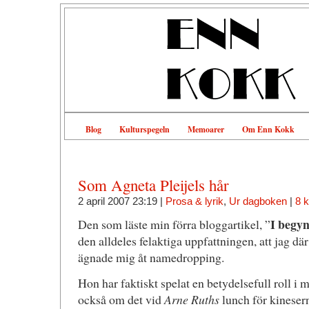
Blog
Kulturspegeln
Memoarer
Om Enn Kokk
Som Agneta Pleijels hår
2 april 2007 23:19 |
Prosa & lyrik
,
Ur dagboken
|
8 
I begyn
Den som läste min förra bloggartikel, ”
den alldeles felaktiga uppfattningen, att jag där –
ägnade mig åt namedropping.
Hon har faktiskt spelat en betydelsefull roll i m
också om det vid
Arne Ruths
lunch för kineser