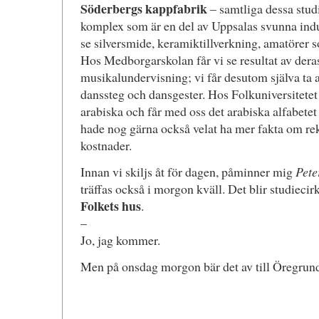
Söderbergs kappfabrik
– samtliga dessa studi
komplex som är en del av Uppsalas svunna indu
se silversmide, keramiktillverkning, amatörer 
Hos Medborgarskolan får vi se resultat av dera
musikalundervisning; vi får desutom själva ta a
danssteg och dansgester. Hos Folkuniversitetet 
arabiska och får med oss det arabiska alfabetet
hade nog gärna också velat ha mer fakta om rek
kostnader.
Innan vi skiljs åt för dagen, påminner mig
Pete
träffas också i morgon kväll. Det blir studieci
Folkets hus
.
–
Jo, jag kommer.
Men på onsdag morgon bär det av till Öregrun