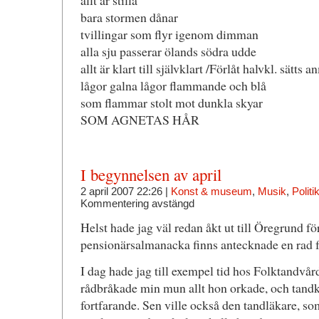
allt är stilla
bara stormen dånar
tvillingar som flyr igenom dimman
alla sju passerar ölands södra udde
allt är klart till självklart /Förlåt halvkl. sätts a
lågor galna lågor flammande och blå
som flammar stolt mot dunkla skyar
SOM AGNETAS HÅR
I begynnelsen av april
2 april 2007 22:26 |
Konst & museum
,
Musik
,
Politi
Kommentering avstängd
Helst hade jag väl redan åkt ut till Öregrund för
pensionärsalmanacka finns antecknade en rad f
I dag hade jag till exempel tid hos Folktandvå
rådbråkade min mun allt hon orkade, och tandk
fortfarande. Sen ville också den tandläkare, so