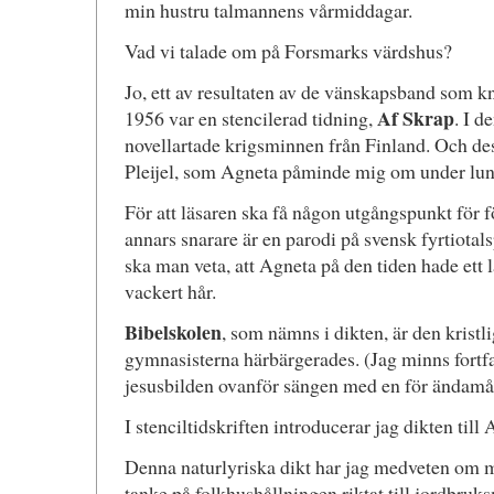
min hustru talmannens vårmiddagar.
Vad vi talade om på Forsmarks värdshus?
Jo, ett av resultaten av de vänskapsband som k
Af Skrap
1956 var en stencilerad tidning,
. I d
novellartade krigsminnen från Finland. Och de
Pleijel, som Agneta påminde mig om under lun
För att läsaren ska få någon utgångspunkt för f
annars snarare är en parodi på svensk fyrtiotal
ska man veta, att Agneta på den tiden hade ett
vackert hår.
Bibelskolen
, som nämns i dikten, är den kristl
gymnasisterna härbärgerades. (Jag minns fortfar
jesusbilden ovanför sängen med en för ändamål
I stenciltidskriften introducerar jag dikten till 
Denna naturlyriska dikt har jag medveten om m
tanke på folkhushållningen riktat till jordbruk