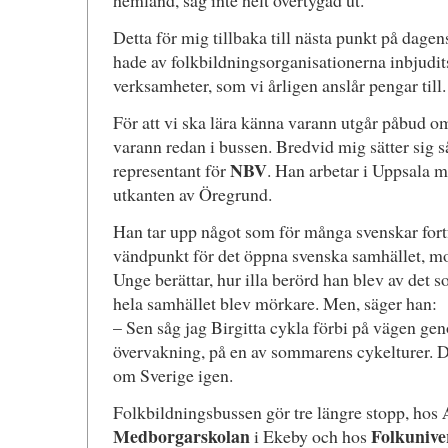
hemland, såg inte helt övertygad ut.
Detta för mig tillbaka till nästa punkt på dag
hade av folkbildningsorganisationerna inbjudits 
verksamheter, som vi årligen anslår pengar till.
För att vi ska lära känna varann utgår påbud o
varann redan i bussen. Bredvid mig sätter sig 
NBV
representant för
. Han arbetar i Uppsala m
utkanten av Öregrund.
Han tar upp något som för många svenskar fort
vändpunkt för det öppna svenska samhället, m
Unge berättar, hur illa berörd han blev av det 
hela samhället blev mörkare. Men, säger han:
– Sen såg jag Birgitta cykla förbi på vägen g
övervakning, på en av sommarens cykelturer. D
om Sverige igen.
Folkbildningsbussen gör tre längre stopp, hos
Medborgarskolan
Folkuniver
i Ekeby och hos