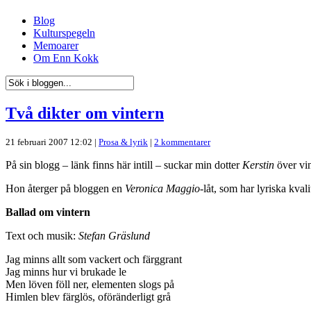
Blog
Kulturspegeln
Memoarer
Om Enn Kokk
Två dikter om vintern
21 februari 2007 12:02 |
Prosa & lyrik
|
2 kommentarer
På sin blogg – länk finns här intill – suckar min dotter
Kerstin
över vin
Hon återger på bloggen en
Veronica Maggio
-låt, som har lyriska kvali
Ballad om vintern
Text och musik:
Stefan Gräslund
Jag minns allt som vackert och färggrant
Jag minns hur vi brukade le
Men löven föll ner, elementen slogs på
Himlen blev färglös, oföränderligt grå