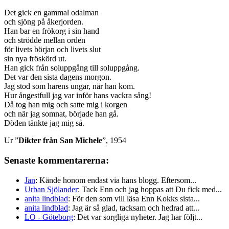
Det gick en gammal odalman
och sjöng på åkerjorden.
Han bar en frökorg i sin hand
och strödde mellan orden
för livets början och livets slut
sin nya fröskörd ut.
Han gick från soluppgång till soluppgång.
Det var den sista dagens morgon.
Jag stod som harens ungar, när han kom.
Hur ångestfull jag var inför hans vackra sång!
Då tog han mig och satte mig i korgen
och när jag somnat, började han gå.
Döden tänkte jag mig så.
Ur ”
Dikter från San Michele
”, 1954
Senaste kommentarerna:
Jan
: Kände honom endast via hans blogg. Eftersom...
Urban Sjölander
: Tack Enn och jag hoppas att Du fick med...
anita lindblad
: För den som vill läsa Enn Kokks sista...
anita lindblad
: Jag är så glad, tacksam och hedrad att...
LO - Göteborg
: Det var sorgliga nyheter. Jag har följt...