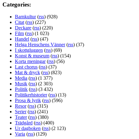
Categories:
Barnkultur
(
rss
) (928)
Citat
(
rss
) (227)
Deckare
(
rss
) (220)
Film
(
rss
) (1 023)
Handel
(
rss
) (47)
Helga Henschens Vänner
(
rss
) (37)
I skottgluggen
(
rss
) (69)
Konst & museum
(
rss
) (154)
Korta meningar
(
rss
) (56)
Last chorus
(
rss
) (37)
Mat & dryck
(
rss
) (823)
Media
(
rss
) (1 377)
Musik
(
rss
) (2 303)
Politik
(
rss
) (3 432)
Politikerhistorier
(
rss
) (13)
Prosa & lyrik
(
rss
) (596)
Resor
(
rss
) (315)
Serier
(
rss
) (241)
Teater
(
rss
) (380)
Trädgård
(
rss
) (400)
Ur dagboken
(
rss
) (2 123)
Varia
(
rss
) (129)