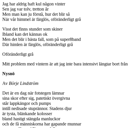
Jag har aldrig haft kul någon vinter
Sen jag var tolv, tretton år
Men man kan ju förstå, hur det blir så
När vår himmel är färglös, oföränderligt grå
Visst det finns stunder som skiner
Ibland kan det kännas ok
Men det blir i bästa fall, som på super8band
Där himlen är färglös, oföränderligt grå
Oföränderligt grå
Mitt problem med vintern är att jag inte bara intensivt längtar bort från
Nysnö
Av
Börje Lindström
Det är en dag när fotstegen lämnar
sina skor efter sig, patetiskt övergivna
står lappkängor och pumps
intill nedisade stuprännor. Stadens djur
är tysta, blänkande kolosser
bland hastigt stängda manluckor
och de få människorna har gapande munnar