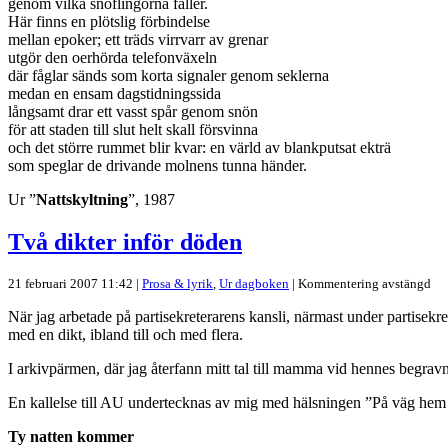
genom vilka snöflingorna faller.
Här finns en plötslig förbindelse
mellan epoker; ett träds virrvarr av grenar
utgör den oerhörda telefonväxeln
där fåglar sänds som korta signaler genom seklerna
medan en ensam dagstidningssida
långsamt drar ett vasst spår genom snön
för att staden till slut helt skall försvinna
och det större rummet blir kvar: en värld av blankputsat ekträ
som speglar de drivande molnens tunna händer.
Ur ”
Nattskyltning
”, 1987
Två dikter inför döden
21 februari 2007 11:42 |
Prosa & lyrik
,
Ur dagboken
|
Kommentering avstängd
När jag arbetade på partisekreterarens kansli, närmast under partisekre
med en dikt, ibland till och med flera.
I arkivpärmen, där jag återfann mitt tal till mamma vid hennes begravn
En kallelse till AU undertecknas av mig med hälsningen ”På väg hem t
Ty natten kommer