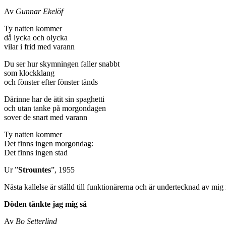
Av
Gunnar Ekelöf
Ty natten kommer
då lycka och olycka
vilar i frid med varann
Du ser hur skymningen faller snabbt
som klockklang
och fönster efter fönster tänds
Därinne har de ätit sin spaghetti
och utan tanke på morgondagen
sover de snart med varann
Ty natten kommer
Det finns ingen morgondag:
Det finns ingen stad
Ur ”
Strountes
”, 1955
Nästa kallelse är ställd till funktionärerna och är undertecknad av m
Döden tänkte jag mig så
Av
Bo Setterlind