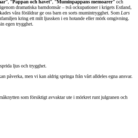
mar
”, ”
Pappan och havet
”, ”
Muminpappans memoarer
” och
 igenom dramatiska barndomsår – två ockupationer i krigets Estland,
lyckades våra föräldrar ge oss barn en sorts mumintrygghet. Som
Lars
amiljen kring ett milt ljussken i en hotande eller mörk omgivning.
in egen trygghet.
tt sprida ljus och trygghet.
e kan påverka, men vi kan aldrig springa från vårt alldeles egna ansvar.
l småknytten som försiktigt avvaktar ute i mörkret runt julgranen och