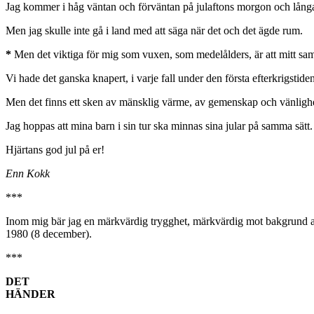
Jag kommer i håg väntan och förväntan på julaftons morgon och lång
Men jag skulle inte gå i land med att säga när det och det ägde rum.
*
Men det viktiga för mig som vuxen, som medelålders, är att mitt sam
Vi hade det ganska knapert, i varje fall under den första efterkrigstiden
Men det finns ett sken av mänsklig värme, av gemenskap och vänlighe
Jag hoppas att mina barn i sin tur ska minnas sina jular på samma sätt.
Hjärtans god jul på er!
Enn Kokk
***
Inom mig bär jag en märkvärdig trygghet, märkvärdig mot bakgrund av d
1980 (8 december).
***
DET
HÄNDER