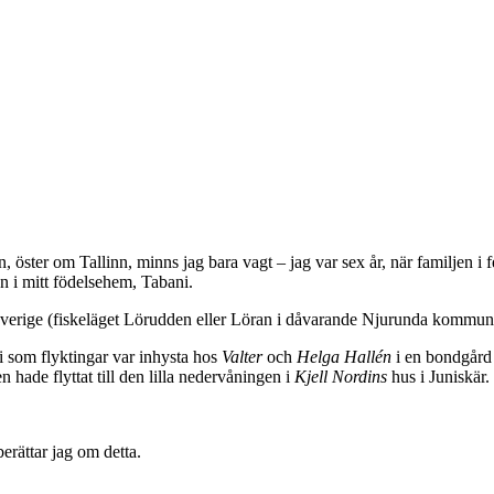
 öster om Tallinn, minns jag bara vagt – jag var sex år, när familjen i
n i mitt födelsehem, Tabani.
l Sverige (fiskeläget Lörudden eller Löran i dåvarande Njurunda kommun 
i som flyktingar var inhysta hos
Valter
och
Helga Hallén
i en bondgård 
n hade flyttat till den lilla nedervåningen i
Kjell Nordins
hus i Juniskär.
erättar jag om detta.