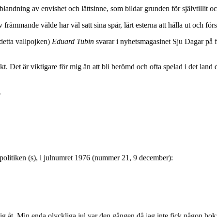
blandning av envishet och lättsinne, som bildar grunden för självtillit 
rämmande välde har väl satt sina spår, lärt esterna att hålla ut och försök
detta vallpojken)
Eduard Tubin
svarar i nyhetsmagasinet Sju Dagar på fr
skt. Det är viktigare för mig än att bli berömd och ofta spelad i det lan
.
 i politiken (s), i julnumret 1976 (nummer 21, 9 december):
 sig åt. Min enda olyckliga jul var den gången då jag inte fick någon bo