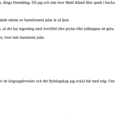
a, långa förmiddag. Då jag och min bror
Matti
ibland åkte spark i backa
lade minne av barndomens jular är så ljust.
, så det har ingenting med överflöd eller prylar eller julklappar att göra.
t, över min barndoms jular.
e krigsupplevelser och det flyktingskap jag också bär med mig. Om dett