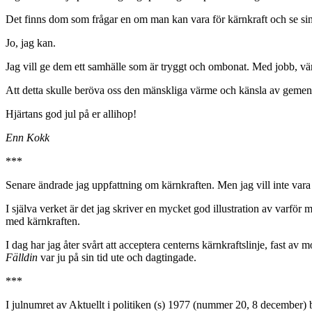
Det finns dom som frågar en om man kan vara för kärnkraft och se si
Jo, jag kan.
Jag vill ge dem ett samhälle som är tryggt och ombonat. Med jobb, värm
Att detta skulle beröva oss den mänskliga värme och känsla av gemens
Hjärtans god jul på er allihop!
Enn Kokk
***
Senare ändrade jag uppfattning om kärnkraften. Men jag vill inte vara 
I själva verket är det jag skriver en mycket god illustration av varfö
med kärnkraften.
I dag har jag åter svårt att acceptera centerns kärnkraftslinje, fast 
Fälldin
var ju på sin tid ute och dagtingade.
***
I julnumret av Aktuellt i politiken (s) 1977 (nummer 20, 8 december) 