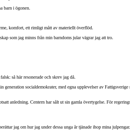
na barn i ögonen.
e, komfort, ett rimligt mått av materiellt överflöd.
kap som jag minns från min barndoms jular vägrar jag att tro.
falsk: så här resonerade och skrev jag då.
r min generation socialdemokrater, med egna upplevelser av Fattigsverige
av motsatt anledning. Centern har sålt ut sin gamla övertygelse. För rege
berättar jag om hur jag under dessa unga år tjänade ihop mina julpengar