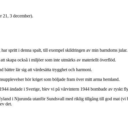
er 21, 3 december).
ar spritt i denna spalt, till exempel skildringen av min barndoms jular.
 att skapa också i miljöer som inte utmärks av materiellt överflöd.
 bättre lär sig att värdesätta trygghet och harmoni.
omsupplevelser hör kriget som böljade fram över mitt arma hemland.
 1944 ändade i Sverige, blev vi på vårvintern 1944 bombade av ryskt fl
yland i Njurunda utanför Sundsvall med riklig tillgång till god mat (vi b
ev det.