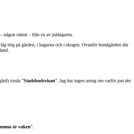
e – någon minut – från en av juldagarna.
nön låg hög på gården, i hagarna och i skogen. Ovanför bondgården där
land.
ård) vissla ”
Stadsbudsvisan
”. Jag har ingen aning om varför just det
amma är vaken
”.