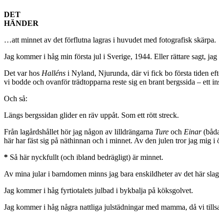
DET
HÄNDER
…att minnet av det förflutna lagras i huvudet med fotografisk skärpa.
Jag kommer i håg min första jul i Sverige, 1944. Eller rättare sagt, j
Det var hos
Halléns
i Nyland, Njurunda, där vi fick bo första tiden e
vi bodde och ovanför trädtopparna reste sig en brant bergssida – ett in
Och så:
Längs bergssidan glider en räv uppåt. Som ett rött streck.
Från lagårdshållet hör jag någon av lilldrängarna
Ture
och
Einar
(båda
här har fäst sig på näthinnan och i minnet. Av den julen tror jag mig i ö
*
Så här nyckfullt (och ibland bedrägligt) är minnet.
Av mina jular i barndomen minns jag bara enskildheter av det här slage
Jag kommer i håg fyrtiotalets julbad i bykbalja på köksgolvet.
Jag kommer i håg några nattliga julstädningar med mamma, då vi till