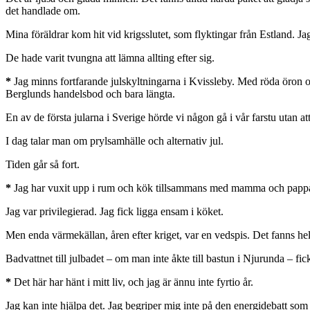
det handlade om.
Mina föräldrar kom hit vid krigsslutet, som flyktingar från Estland. Jag
De hade varit tvungna att lämna allting efter sig.
*
Jag minns fortfarande julskyltningarna i Kvissleby. Med röda öron o
Berglunds handelsbod och bara längta.
En av de första jularna i Sverige hörde vi någon gå i vår farstu utan a
I dag talar man om prylsamhälle och alternativ jul.
Tiden går så fort.
*
Jag har vuxit upp i rum och kök tillsammans med mamma och pappa
Jag var privilegierad. Jag fick ligga ensam i köket.
Men enda värmekällan, åren efter kriget, var en vedspis. Det fanns hell
Badvattnet till julbadet – om man inte åkte till bastun i Njurunda – 
*
Det här har hänt i mitt liv, och jag är ännu inte fyrtio år.
Jag kan inte hjälpa det. Jag begriper mig inte på den energidebatt som 