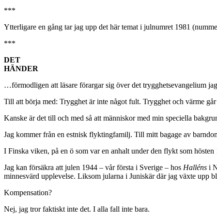
***
Ytterligare en gång tar jag upp det här temat i julnumret 1981 (numm
***
DET
HÄNDER
…förmodligen att läsare förargar sig över det trygghetsevangelium jag h
Till att börja med: Trygghet är inte något fult. Trygghet och värme går
Kanske är det till och med så att människor med min speciella bakgrund
Jag kommer från en estnisk flyktingfamilj. Till mitt bagage av barnd
I Finska viken, på en ö som var en anhalt under den flykt som hösten
Jag kan försäkra att julen 1944 – vår första i Sverige – hos
Halléns
i N
minnesvärd upplevelse. Liksom jularna i Juniskär där jag växte upp bl
Kompensation?
Nej, jag tror faktiskt inte det. I alla fall inte bara.