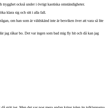
och trygghet också under i övrigt kaotiska omständigheter.
a klara sig och sitt i alla fall.
ågan, om han som är väldskänd inte är besviken över att vara så lite
d där jag råkar bo. Det var ingen som bad mig fly hit och då kan jag
k; då grät jag. Men det var nog mera andan kring julen än julklapparna