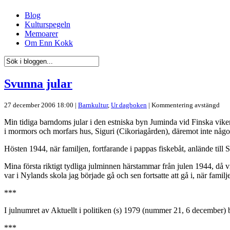
Blog
Kulturspegeln
Memoarer
Om Enn Kokk
Svunna jular
27 december 2006 18:00 |
Barnkultur
,
Ur dagboken
|
Kommentering avstängd
Min tidiga barndoms jular i den estniska byn Juminda vid Finska viken,
i mormors och morfars hus, Siguri (Cikoriagården), däremot inte någo
Hösten 1944, när familjen, fortfarande i pappas fiskebåt, anlände til
Mina första riktigt tydliga julminnen härstammar från julen 1944, då v
var i Nylands skola jag började gå och sen fortsatte att gå i, när familje
***
I julnumret av Aktuellt i politiken (s) 1979 (nummer 21, 6 december) b
***