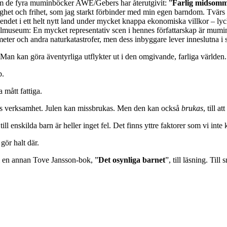
t om de fyra muminböcker AWE/Gebers har återutgivit: ”
Farlig midsom
ghet och frihet, som jag starkt förbinder med min egen barndom. Tvärs
slåendet i ett helt nytt land under mycket knappa ekonomiska villkor – 
lmuseum: En mycket representativ scen i hennes författarskap är muminf
r och andra naturkatastrofer, men dess inbyggare lever inneslutna i s
n kan göra äventyrliga utflykter ut i den omgivande, farliga världen.
p.
 mått fattiga.
arnas verksamhet. Julen kan missbrukas. Men den kan också
brukas
, till a
till enskilda barn är heller inget fel. Det finns yttre faktorer som vi int
gör halt där.
” i en annan Tove Jansson-bok, ”
Det osynliga barnet
”, till läsning. Til