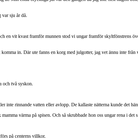
 var sju år då.
ch en vit kvast framför munnen stod vi ungar framför skyltfönstrens öv
tt komma in. Där ute fanns en korg med julgotter, jag vet ännu inte från
 och två syskon.
er inte rinnande vatten eller avlopp. De kallaste nätterna kunde det hän
fick mamma värma på spisen. Och så skrubbade hon oss ungar rena i det s
förs på centerns villkor.