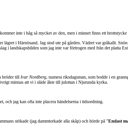
ag kommer inte i håg så mycket av den, men i minnet finns ett brottstyck
fter lägret i Härnösand. Jag stod ute på gården. Vädret var gråkallt. S
slag i landskapsbilden som jag inte var förtrogen med från det platta Est
 bröder till
Ivar Nordberg
, numera riksdagsman, som bodde i en granng
vrigt minnas att vi i släde åkte till julottan i Njurunda kyrka.
t, och jag kan ofta inte placera händelserna i tidsordning.
sammans stökade (jag dammtorkade alla skåp) och hörde på ”
Endast m