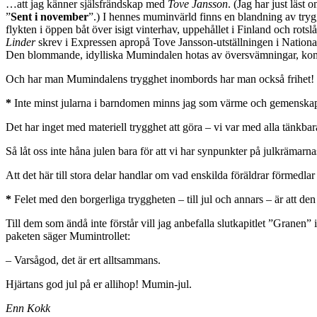
…att jag känner själsfrändskap med
Tove Jansson
. (Jag har just läs
”
Sent i november
”.) I hennes muminvärld finns en blandning av tryg
flykten i öppen båt över isigt vinterhav, uppehållet i Finland och rot
Linder
skrev i Expressen apropå Tove Jansson-utställningen i Nationa
Den blommande, idylliska Mumindalen hotas av översvämningar, komete
Och har man Mumindalens trygghet inombords har man också frihet! Ma
*
Inte minst jularna i barndomen minns jag som värme och gemenska
Det har inget med materiell trygghet att göra – vi var med alla tänkbara
Så låt oss inte håna julen bara för att vi har synpunkter på julkräm
Att det här till stora delar handlar om vad enskilda föräldrar förmedlar 
*
Felet med den borgerliga tryggheten – till jul och annars – är att den 
Till dem som ändå inte förstår vill jag anbefalla slutkapitlet ”Granen
paketen säger Mumintrollet:
– Varsågod, det är ert alltsammans.
Hjärtans god jul på er allihop! Mumin-jul.
Enn Kokk