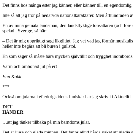
Det finns hos många ester jag känner, eller känner till, en egendomlig 
Inte så att jag tror på nedärvda nationalkaraktärer. Men århundraden av f
En av mina geniala landsmän, den landsflyktige tonsättaren (och före 
spelad i Sverige, så här:
– Det är mig uppriktigt sagt likgiltigt. Jag vet vad jag förmår musikali
heller inte begära att bli buren i gullstol.
En som säger så måste bära mycken självtillit och trygghet inombords
Varm och ombonad jul på er!
Enn Kokk
***
Också om jularna i efterkrigstidens Juniskär har jag skrivit i Aktuellt
DET
HÄNDER
…att jag tänker tillbaka på min barndoms jular.
Det är ljusa och glada minnen. Det fanns alltid hårda paket att glädja