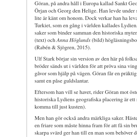
Göran, på andra håll i Europa kallad Sankt Geo
Örjan och Georg den Helige. Han levde under sl
lite är känt om honom. Dock verkar han ha leva
Turkiet, som en gång i världen kallades Lydien,
saker som binder samman den historiska myt
(text) och
Anna Höglunds
(bild) högläsningsbo
(Rabén & Sjögren, 2015).
Ulf Stark börjar sin version av den här på folks
bröder sänds ut i världen för att pröva sina ving
gåvor som hjälp på vägen. Göran får en präktig 
samt en påse guldslantar.
Eftersom han vill se havet, rider Göran mot öst
historiska Lydiens geografiska placering är ett
komma till just kusten).
Men han gör också andra märkliga saker. Hästen
en friare som måste hinna fram för att få sin br
skarpa svärd ger han till en man som behöver dem