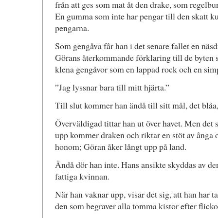
från att ges som mat åt den drake, som regelbun
En gumma som inte har pengar till den skatt k
pengarna.
Som gengåva får han i det senare fallet en näsd
Görans återkommande förklaring till de byten 
klena gengåvor som en lappad rock och en simp
”Jag lyssnar bara till mitt hjärta.”
Till slut kommer han ändå till sitt mål, det blåa
Överväldigad tittar han ut över havet. Men det s
upp kommer draken och riktar en stöt av ånga 
honom; Göran åker långt upp på land.
Ändå dör han inte. Hans ansikte skyddas av de
fattiga kvinnan.
När han vaknar upp, visar det sig, att han har 
den som begraver alla tomma kistor efter flick