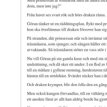
Men prinsessan är solidarisk med de andra flic
dom, men inte jag?”
Från havet ses svart rök och hörs draken råma.
Göran tänker ut en räddningsplan, flykt med p
hon ska överlämnas till draken försover han sig
På stranden, där prinsessan står och inväntar si
träsnidaren, som sjunger, och sången håller ett
avvaktande. Så träsnidaren stöter en vass stör i
Nu vill Göran på sin gamla kuse och med sin s
undsättning, och då sker ett under: I en flod a
till en riddare i gyllene rustning, herdestaven ti
hästen till en stridshäst. Svärdet sticker han i d
Och draken krymper, blir den ödla den en gång
Men också kungen förvandlas, till en vithåri
ett ansikte fårat av allt han aldrig borde ha gjort