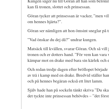
Kungen säger nu till Göran att han som belönin
kan få tronen, slottet och prinsessan.
Göran tycker att prinsessan är vacker, ”men vi
om hennes hjärta?”.
Göran ser nämligen att hon ömsint sneglar på t
”Vad önskar du dej då?” undrar kungen.
Matsäck till kvällen, svarar Göran. Och så vill j
tronen och er dotters hand. ”För vem kan vara
kämpar mot en drake med bara sin kärlek och 
Och redan tredje dagen efter bröllopet började
av trä i kamp med en drake. Bredvid ställer han
och på hennes begäran också ett litet lamm.
Själv hade han på sockeln tänkt skriva ”Du ska l
det tyckte inte prinsessan behövdes – ”det förs