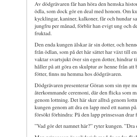
Av dödgrävaren får han höra den hemska histor
ödla, som dock gör en deal med honom. Om 
kycklingar, kaniner, kalkoner, får och hundar 
jungfru per månad, förblir han evigt ung och 
fruktad.
Den enda kungen älskar är sin dotter, och henn
från ödlan, som på det här sättet har växt till 
vaktar svartsjukt över sin egen dotter, hindrar 
håller på att göra en skulptur av henne från att 
fötter, finns nu hemma hos dödgrävaren.
Dödgrävaren presenterar Göran som sin nye med
återkommande ceremoni, där den flicka som m
genom lottning. Det här sker alltså genom lottn
kungen genom att dra en lapp med ett namn på
försökt förhindra: På den lapp prinsessan drar
”Vad gör det namnet här?” ryter kungen. ”Dra e