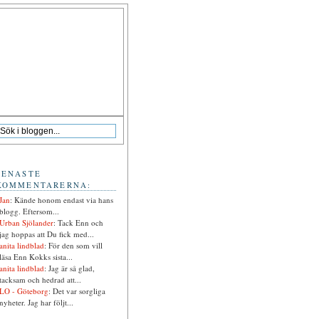
SENASTE
KOMMENTARERNA:
Jan
: Kände honom endast via hans
blogg. Eftersom...
Urban Sjölander
: Tack Enn och
jag hoppas att Du fick med...
anita lindblad
: För den som vill
läsa Enn Kokks sista...
anita lindblad
: Jag är så glad,
tacksam och hedrad att...
LO - Göteborg
: Det var sorgliga
nyheter. Jag har följt...