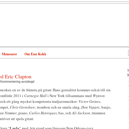
Memoarer
Om Enn Kokk
d Eric Clapton
|
Kommentering avstängd
usiker, en av de främsta på gitarr. Hans genialitet kommer också till sin
nomförde 2011 i
Carnegie Hall
i New York tillsammans med
Wynton
, och ett gäng mycket kompetenta tradjazzmusiker:
Victor Goines
,
rumpet,
Chris Grenshaw
, trombon och en smula sång,
Don Vappie
, banjo,
an Nimmer
, piano,
Carlos Henriques
, bas, och
Ali Jackson
, trummor.
töver att spela gitarr.
Layla
 bara ”
” med, här gjord som långsam New Orleans-jazz.