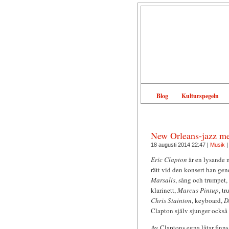
Blog
Kulturspegeln
New Orleans-jazz me
18 augusti 2014 22:47 |
Musik
Eric Clapton
är en lysande m
rätt vid den konsert han ge
Marsalis
, sång och trumpet
klarinett,
Marcus Pintup
, t
Chris Stainton
, keyboard,
D
Clapton själv sjunger också u
Av Claptons egna låtar finns