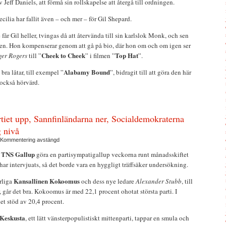
Jeff Daniels, att förmå sin rollskapelse att återgå till ordningen.
cilia har fallit även – och mer – för Gil Shepard.
 får Gil heller, tvingas då att återvända till sin karlslok Monk, och sen
igen. Hon kompenserar genom att gå på bio, där hon om och om igen ser
Cheek to Cheek
Top Hat
ger Rogers
till ”
” i filmen ”
”.
Alabamy Bound
bra låtar, till exempel ”
”, bidragit till att göra den här
 också hörvärd.
tiet upp, Sannfinländarna ner, Socialdemokraterna
g nivå
Kommentering avstängd
TNS Gallup
t
göra en partisympatigallup veckorna runt månadsskiftet
har intervjuats, så det borde vara en hyggligt träffsäker undersökning.
Kansallinen Kokoomus
rliga
och dess nye ledare
Alexander Stubb
, till
r, går det bra. Kokoomus är med 22,1 procent ohotat största parti. I
et stöd av 20,4 procent.
Keskusta
, ett lätt vänsterpopulistiskt mittenparti, tappar en smula och