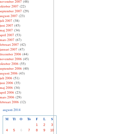
november 2007
(48)
oktober 2007
(22)
september 2007
(29)
augusti 2007
(23)
juli 2007
(38)
juni 2007
(45)
maj 2007
(34)
april 2007
(53)
mars 2007
(67)
februari 2007
(42)
januari 2007
(47)
december 2006
(44)
november 2006
(45)
oktober 2006
(55)
september 2006
(40)
augusti 2006
(43)
juli 2006
(51)
juni 2006
(35)
maj 2006
(34)
april 2006
(23)
mars 2006
(29)
februari 2006
(12)
augusti 2014
M
Ti
O
To
F
L
S
1
2
3
4
5
6
7
8
9
10