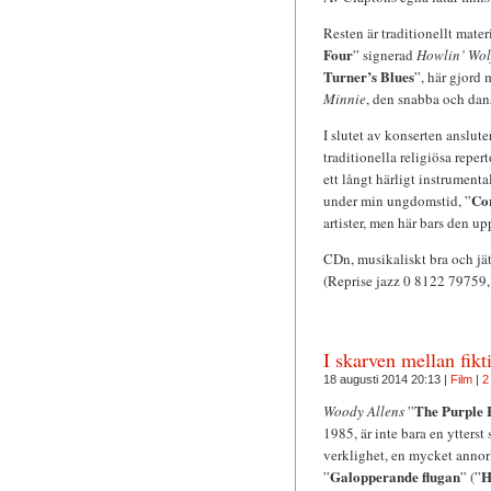
Resten är traditionellt mater
Four
” signerad
Howlin’ Wol
Turner’s Blues
”, här gjord
Minnie
, den snabba och dan
I slutet av konserten anslute
traditionella religiösa repert
ett långt härligt instrument
Cor
under min ungdomstid, ”
artister, men här bars den u
CDn, musikaliskt bra och jätt
(Reprise jazz 0 8122 79759,
I skarven mellan fikt
18 augusti 2014 20:13 |
Film
|
2
The Purple 
Woody Allens
”
1985, är inte bara en ytterst
verklighet, en mycket annorl
Galopperande flugan
H
”
” (”