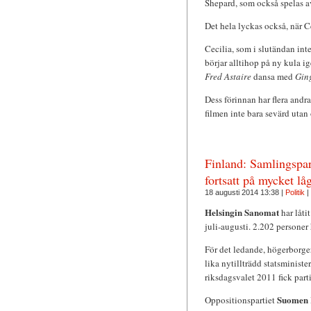
Shepard, som också spelas av 
Det hela lyckas också, när Ce
Cecilia, som i slutändan inte
börjar alltihop på ny kula 
Fred Astaire
dansa med
Gin
Dess förinnan har flera andra 
filmen inte bara sevärd utan
Finland: Samlingspar
fortsatt på mycket lå
18 augusti 2014 13:38 |
Politik
|
Helsingin Sanomat
har låti
juli-augusti. 2.202 personer 
För det ledande, högerborge
lika nytillträdd statsministe
riksdagsvalet 2011 fick parti
Suomen 
Oppositionspartiet