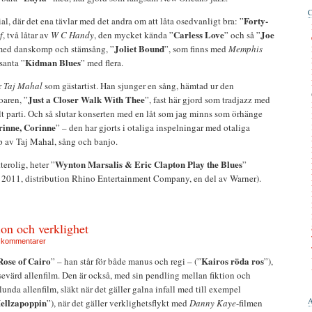
Forty-
ial, där det ena tävlar med det andra om att låta osedvanligt bra: ”
Carless Love
Joe
f
, två låtar av
W C Handy
, den mycket kända ”
” och så ”
Joliet Bound
 med danskomp och stämsång, ”
”, som finns med
Memphis
Kidman Blues
santa ”
” med flera.
r
Taj Mahal
som gästartist. Han sjunger en sång, hämtad ur den
Just a Closer Walk With Thee
oaren, ”
”, fast här gjord som tradjazz med
alt parti. Och så slutar konserten med en låt som jag minns som örhänge
inne, Corinne
” – den har gjorts i otaliga inspelningar med otaliga
pp av Taj Mahal, sång och banjo.
Wynton Marsalis & Eric Clapton Play the Blues
erolig, heter ”
”
 2011, distribution Rhino Entertainment Company, en del av Warner).
ion och verklighet
 kommentarer
Rose of Cairo
Kairos röda ros
” – han står för både manus och regi – (”
”),
 sevärd allenfilm. Den är också, med sin pendling mellan fiktion och
unda allenfilm, släkt när det gäller galna infall med till exempel
ellzapoppin
”), när det gäller verklighetsflykt med
Danny Kaye
-filmen