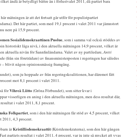
lket ändå är betydligt bättre än i förlustvalet 2011, då partiet bara
r mätningen är att det fortsatt går utför för populistpartiet
darna). Det här partiet, som med 19,1 procent i valet 2011 var jämnstort
nu nere på 15,9 procent.
omen Sosialidemokraattinen Puolue
, som i samma val också stöddes av
sin historiskt låga nivå, i den aktuella mätningen 14,9 procent, vilket är
n aktuella nivån för Sannfinländarna. Valet av ny partiledare,
Antti
de (från sin företrädare) av finansministerposten i regeringen har således
ge – blivit någon opinionsmässig framgång.
undet), som ju hoppade av från regeringskoalitionen, har däremot fått
 procent mot 8,1 procent i valet 2011.
Vihreä Liitto
så för
(Gröna Förbundet), som sitter kvar i
appar visserligen en aning i den aktuella mätningen, men dess resultat där,
 resultat i valet 2011, 8,1 procent.
nska Folkpartiet
, som i den här mätningen får stöd av 4,5 procent, vilket
t 2011, 4,3 procent.
Kristillisdemokraattit
ebarn är
(Kristdemokraterna), som den här gången
Fast partiets resultat i valet 2011, 4 procent, var ju inte så mycket att yvas