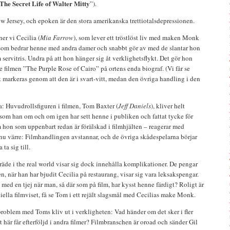
The Secret Life of Walter Mitty
”).
New Jersey, och epoken är den stora amerikanska trettiotalsdepressionen.
er vi Cecilia (
Mia Farrow
), som lever ett tröstlöst liv med maken Monk
k som bedrar henne med andra damer och snabbt gör av med de slantar hon
servitris. Undra på att hon hänger sig åt verklighetsflykt. Det gör hon
filmen ”The Purple Rose of Cairo” på ortens enda biograf. (Vi får se
et markeras genom att den är i svart-vitt, medan den övriga handling i den
: Huvudrollsfiguren i filmen, Tom Baxter (
Jeff Daniels
), kliver helt
rsom han om och om igen har sett henne i publiken och fattat tycke för
hon som uppenbart redan är förälskad i filmhjälten – reagerar med
nu värre: Filmhandlingen avstannar, och de övriga skådespelarna börjar
ta sig till.
äde i the real world visar sig dock innehålla komplikationer. De pengar
, när han har bjudit Cecilia på restaurang, visar sig vara leksakspengar.
ed en tjej när man, så där som på film, har kysst henne färdigt? Roligt är
ciella filmviset, få se Tom i ett rejält slagsmål med Cecilias make Monk.
 problem med Toms kliv ut i verkligheten: Vad händer om det sker i fler
 här får efterföljd i andra filmer? Filmbranschen är oroad och sänder Gil