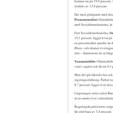
hamnar nu på 19,9 procent, vi
stöddes av 15,8 procent.
Det mest glädjande med den hä
Perussuomaliset
(Sannfinlän
med Socialdemokraterna, är 
Su
Fast Socialdemokraterna,
19,1 procent, ligger kvar på 
en procentenhet mindre än de
Rinne
, och dennes övertagan
inte – åtminstone än så län
Vasemistoliitto
(Vänsterförb
vind i seglen och får nu 9,3
Men det går faktiskt bra ock
regeringsställning. Partiet t
8,7 procent, ligger över dess
Sve
I regeringen sitter också
är en smula över valresultate
Regeringskoalitionens sorg
får stöd bara av 3,4 procent. 