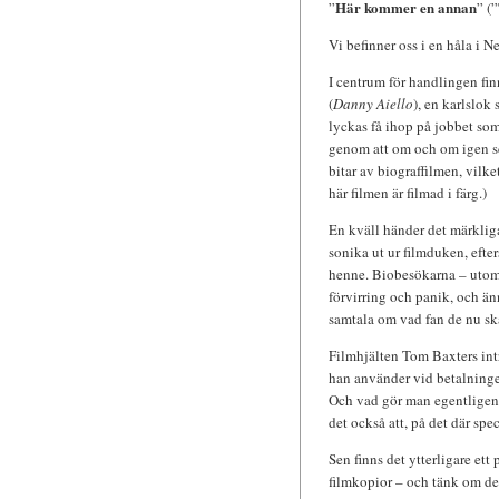
Här kommer en annan
”
” (”
Vi befinner oss i en håla i 
I centrum för handlingen finn
(
Danny Aiello
), en karlslo
lyckas få ihop på jobbet som 
genom att om och om igen se 
bitar av biograffilmen, vilk
här filmen är filmad i färg.)
En kväll händer det märkliga
sonika ut ur filmduken, efte
henne. Biobesökarna – utom 
förvirring och panik, och än
samtala om vad fan de nu ska 
Filmhjälten Tom Baxters intr
han använder vid betalningen
Och vad gör man egentligen m
det också att, på det där spe
Sen finns det ytterligare ett
filmkopior – och tänk om det