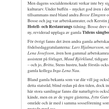
Men dagens socialdemokrati verkar inte bry sig 
kulturarv. Under buffén – mycket god även i det 
tillsammans med bland andra
Bosse Elmgren
o
Bosse och jag var arbetskamrater, och Kerstin
Hotell- och Restaurangs
tidning. Bosse drev e
Tidens sångb
ny, reviderad upplaga av gamla
För övrigt fanns det även andra gamla arbetska
födelsedaggratulanterna:
Lars Hjalmarsson
, s
Lena Josefsson
, även hon gammal arbetskamra
assistent på förlaget,
Maud Björklund
, tidigar
– och jo,
Britta
, Stens hustru, hade förstås ock
gamla kollega
Inga-Lena Nau
.
Bland gamla bekanta som var där vill jag ock
detta statsråd, blind redan på den tiden, dock in
här stora samlingar fanns där naturligtvis ock
kände, men en av de yngre gästerna,
Jytte Gut
område och är med i samma sosseförening som
pratade med oss.