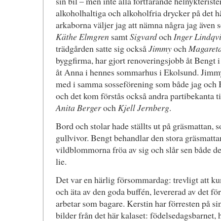
sin bil – men inte alla fortfarande helnykterist
alkoholhaltiga och alkoholfria drycker på det h
arkaborna väljer jag att nämna några jag även s
Käthe Elmgren
samt
Sigvard
och
Inger Lindqvi
trädgården satte sig också
Jimmy
och
Magareta
byggfirma, har gjort renoveringsjobb åt Bengt i
åt Anna i hennes sommarhus i Ekolsund. Jimm
med i samma sosseförening som både jag och B
och det kom förstås också andra partibekanta til
Anita Berger
och
Kjell Jernberg
.
Bord och stolar hade ställts ut på gräsmattan,
gullvivor. Bengt behandlar den stora gräsmatta
vildblommorna fröa av sig och slår sen både d
lie.
Det var en härlig försommardag: trevligt att ku
och äta av den goda buffén, levererad av det fö
arbetar som bagare. Kerstin har förresten på si
bilder från det här kalaset: födelsedagsbarnet,