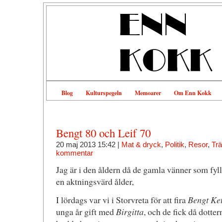
Blog
Kulturspegeln
Memoarer
Om Enn Kokk
Bengt 80 och Leif 70
20 maj 2013 15:42 |
Mat & dryck
,
Politik
,
Resor
,
Tr
kommentar
Jag är i den åldern då de gamla vänner som fyl
en aktningsvärd ålder,
I lördags var vi i Storvreta för att fira
Bengt Ket
unga år gift med
Birgitta
, och de fick då dotte