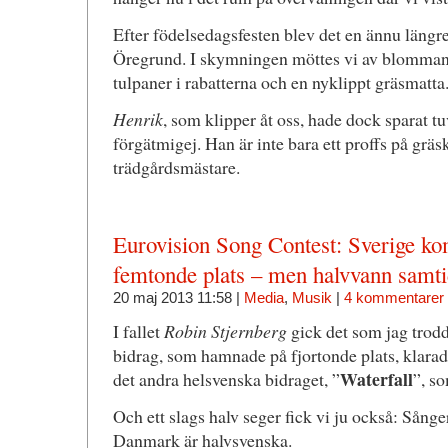
Efter födelsedagsfesten blev det en ännu längre t
Öregrund. I skymningen möttes vi av blommand
tulpaner i rabatterna och en nyklippt gräsmatta
Henrik
, som klipper åt oss, hade dock sparat 
förgätmigej. Han är inte bara ett proffs på gräsk
trädgårdsmästare.
Eurovision Song Contest: Sverige ko
femtonde plats – men halvvann samti
20 maj 2013 11:58 |
Media
,
Musik
|
4 kommentarer
I fallet
Robin Stjernberg
gick det som jag trodd
bidrag, som hamnade på fjortonde plats, klarad
Waterfall
det andra helsvenska bidraget, ”
”, s
Och ett slags halv seger fick vi ju också: Sång
Danmark är halvsvenska.