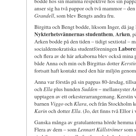
bodde hos sin mamma respektive hos sin pappa. D
anser sig ha två pappor och två mammor – d
Grandell
, som blev Bengts andra fru.
Birgitta och Bengt bodde, liksom Inger, då jag
Nykterhetsvännernas studenthem
Arken
,
, 
Arken bodde på den tiden – tidigt sextiotal –
Labor
socialdemokratiska studentföreningen
och flera av de här arkaborna blev också mina 
både Anna och min och Birgittas dotter
Kersti
fortsatt haft kontakt med den här miljön genom
Anna var förstås på sin pappas 80-årsdag, til
och
Ella
plus hunden
Sudden
– mellansyster
A
upptagen av ett orkesterarrangemang. Kerstin 
barnen
Viggo
och
Klara
, och från Stockholm 
Karin
och dotter
Ella
. (Jo, det finns två Ellor i 
Ganska många av gratulanterna hörde hemma i 
Flera av dem – som
Lennart Källströmer
som sk