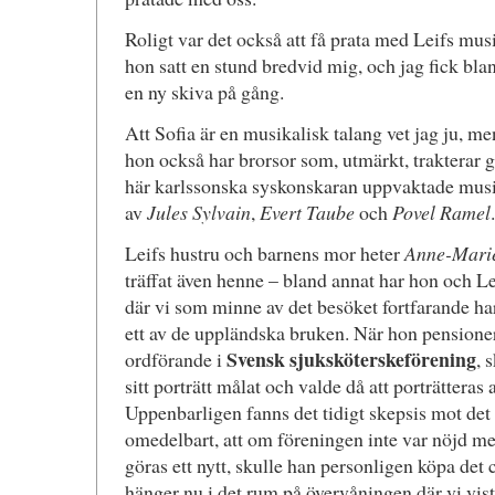
Roligt var det också att få prata med Leifs mus
hon satt en stund bredvid mig, och jag fick blan
en ny skiva på gång.
Att Sofia är en musikalisk talang vet jag ju, m
hon också har brorsor som, utmärkt, trakterar g
här karlssonska syskonskaran uppvaktade musi
av
Jules Sylvain
,
Evert Taube
och
Povel Ramel
.
Leifs hustru och barnens mor heter
Anne-Mari
träffat även henne – bland annat har hon och Le
där vi som minne av det besöket fortfarande ha
ett av de uppländska bruken. När hon pensione
Svensk sjuksköterskeförening
ordförande i
, 
sitt porträtt målat och valde då att porträtteras
Uppenbarligen fanns det tidigt skepsis mot det
omedelbart, att om föreningen inte var nöjd me
göras ett nytt, skulle han personligen köpa det 
hänger nu i det rum på övervåningen där vi vis