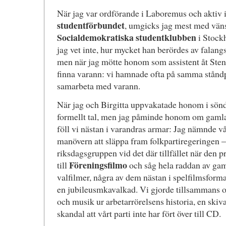
När jag var ordförande i Laboremus och aktiv 
studentförbundet
, umgicks jag mest med väns
Socialdemokratiska studentklubben
i Stockh
jag vet inte, hur mycket han berördes av falan
men när jag mötte honom som assistent åt Sten
finna varann: vi hamnade ofta på samma ståndp
samarbeta med varann.
När jag och Birgitta uppvakatade honom i sönda
formellt tal, men jag påminde honom om gamla t
föll vi nästan i varandras armar: Jag nämnde 
manövern att släppa fram folkpartiregeringen – L
riksdagsgruppen vid det där tillfället när den pr
Föreningsfilmo
till
och såg hela raddan av ga
valfilmer, några av dem nästan i spelfilmsformat
en jubileusmkavalkad. Vi gjorde tillsammans 
och musik ur arbetarrörelsens historia, en skiv
skandal att vårt parti inte har fört över till CD.