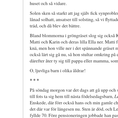
huset och så vidare.
Solen sken så starkt att jag själv fick synproble
lånad solhatt, ansatser till solsting, så vi flytt
träd, och då blev det bättre.
Bland blommorna i gröngräset slog sig också 
Matti och Karin och deras lilla Ella ner. Matti f
knä, men hon ville ner i det spännande gräset 
också lärt sig gå nu, så hon stultar omkring på 
därefter åter ty sig till pappa eller mamma, so
O, ljuvliga barn i olika åldrar!
* * *
På söndag morgon var det dags att gå upp och s
till fots ta sig hem till nästa födelsedagsbarn,
L
Enskede, där förr också hans och min gamle c
det där var för längesen nu. Sten är död, och Le
fyllde 70. Före pensioneringen jobbade han p