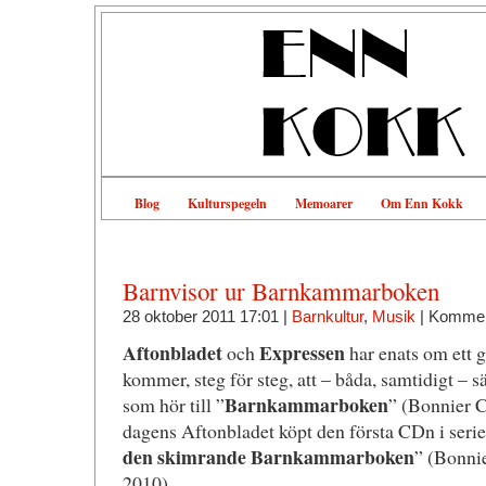
Blog
Kulturspegeln
Memoarer
Om Enn Kokk
Barnvisor ur Barnkammarboken
28 oktober 2011 17:01 |
Barnkultur
,
Musik
|
Komment
Aftonbladet
Expressen
och
har enats om ett 
kommer, steg för steg, att – båda, samtidigt – s
Barnkammarboken
som hör till ”
” (Bonnier C
dagens Aftonbladet köpt den första CDn i serie
den skimrande Barnkammarboken
” (Bonnie
2010).