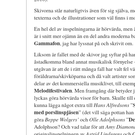
Skivorna står naturligtvis även för sig själva, m
texterna och de illustrationer som väl finns i 
En hel del av inspelningarna är hörvärda, men
är i snitt mer ojämn än en del andra moderna b
Gammafon
, jag har lyssnat på och skrivit om.
Liksom är fallet med de skivor jag syftar på ha
åstadkomma bland annat musikalisk förnyelse
utgåvan är att de i rätt många fall har valt fel 
föräldrarna/skivköparna och då valt artister so
delar av det kommersiella musiklivet, till exe
Melodifestivalen
. Men framgång där betyder j
lyckas göra hörvärda visor för barn. Skulle til
kunna lägga något extra till
Hans Alfredsons
”
med porslinspjäsen
” (det vill säga pottan han
Det
göra
Beppe Wolgers’
och
Olle Adolphsons
”
Adolphson? Och vad talar för att
Amy Diamon
originalinspelningen av
Astrid Lindgrens
och
G