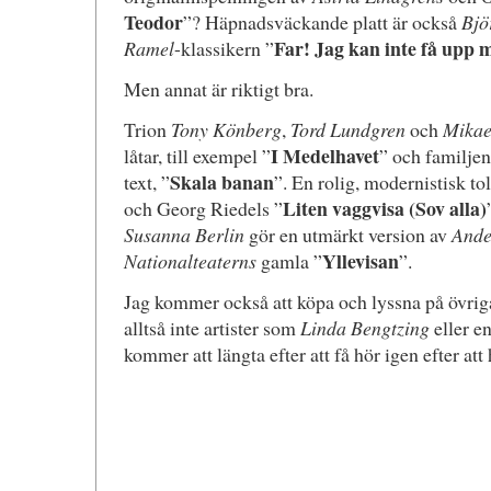
Teodor
”? Häpnadsväckande platt är också
Bjö
Far! Jag kan inte få upp 
Ramel
-klassikern ”
Men annat är riktigt bra.
Trion
Tony Könberg
,
Tord Lundgren
och
Mikae
I Medelhavet
låtar, till exempel ”
” och familje
Skala banan
text, ”
”. En rolig, modernistisk t
Liten vaggvisa (Sov alla)
och Georg Riedels ”
Susanna Berlin
gör en utmärkt version av
Ande
Yllevisan
Nationalteaterns
gamla ”
”.
Jag kommer också att köpa och lyssna på övriga 
alltså inte artister som
Linda Bengtzing
eller e
kommer att längta efter att få hör igen efter at