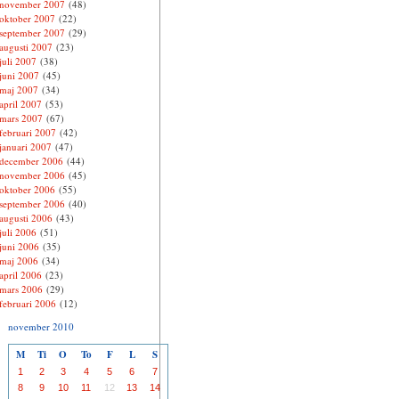
november 2007
(48)
oktober 2007
(22)
september 2007
(29)
augusti 2007
(23)
juli 2007
(38)
juni 2007
(45)
maj 2007
(34)
april 2007
(53)
mars 2007
(67)
februari 2007
(42)
januari 2007
(47)
december 2006
(44)
november 2006
(45)
oktober 2006
(55)
september 2006
(40)
augusti 2006
(43)
juli 2006
(51)
juni 2006
(35)
maj 2006
(34)
april 2006
(23)
mars 2006
(29)
februari 2006
(12)
november 2010
M
Ti
O
To
F
L
S
1
2
3
4
5
6
7
8
9
10
11
12
13
14