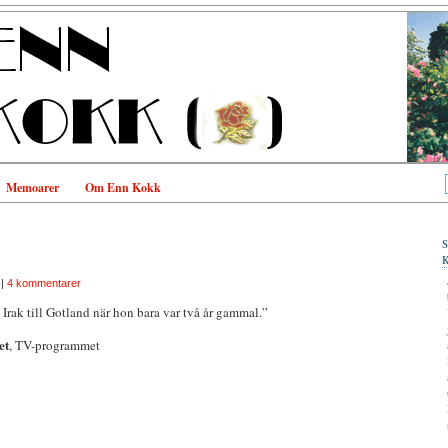
Memoarer
Om Enn Kokk
|
4 kommentarer
n Irak till Gotland när hon bara var två år gammal.”
et
, TV-programmet