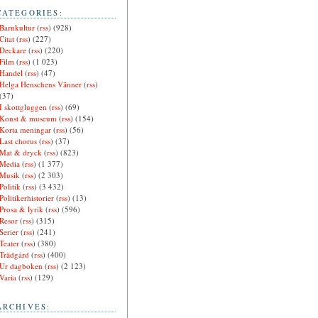
CATEGORIES:
Barnkultur
(
rss
) (928)
Citat
(
rss
) (227)
Deckare
(
rss
) (220)
Film
(
rss
) (1 023)
Handel
(
rss
) (47)
Helga Henschens Vänner
(
rss
)
(37)
I skottgluggen
(
rss
) (69)
Konst & museum
(
rss
) (154)
Korta meningar
(
rss
) (56)
Last chorus
(
rss
) (37)
Mat & dryck
(
rss
) (823)
Media
(
rss
) (1 377)
Musik
(
rss
) (2 303)
Politik
(
rss
) (3 432)
Politikerhistorier
(
rss
) (13)
Prosa & lyrik
(
rss
) (596)
Resor
(
rss
) (315)
Serier
(
rss
) (241)
Teater
(
rss
) (380)
Trädgård
(
rss
) (400)
Ur dagboken
(
rss
) (2 123)
Varia
(
rss
) (129)
ARCHIVES: