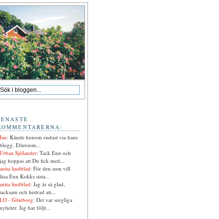
SENASTE
KOMMENTARERNA:
Jan
: Kände honom endast via hans
blogg. Eftersom...
Urban Sjölander
: Tack Enn och
jag hoppas att Du fick med...
anita lindblad
: För den som vill
läsa Enn Kokks sista...
anita lindblad
: Jag är så glad,
tacksam och hedrad att...
LO - Göteborg
: Det var sorgliga
nyheter. Jag har följt...