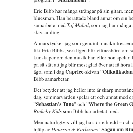
Eric Bibb har många strängar på sin gitarr, me
bluesman. Han berättade bland annat om sin b
samarbete med
Taj Mahal
, som jag har många 
skivsamling.
Annars tycker jag som genuint musikintress
likt Eric Bibbs, verkligen blir vittnesbörd om
kunskaper om den musik han eller hon spelar. J
på så sätt att jag blir mest glad över att få höra
Caprice
Olikalikadan
ägo, som i dag
-skivan ”
Bibb samarbetar.
Det betyder att jag heller inte är skarp motstånd
dag, sommarvärden spelar ett och annat med eg
Sebastian’s Tune
Where the Green G
”
” och ”
Rinkeby Kids
som Bibb har arbetat med.
Men naturligtvis vill jag ha större bredd – och 
Sagan om Ri
hjälp av
Hansson & Karlssons
”