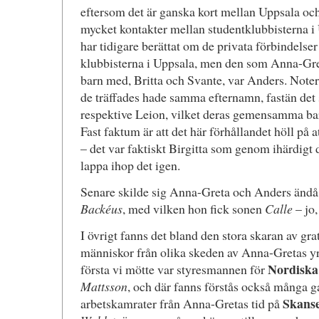
eftersom det är ganska kort mellan Uppsala oc
mycket kontakter mellan studentklubbisterna i
har tidigare berättat om de privata förbindels
klubbisterna i Uppsala, men den som Anna-Gret
barn med, Britta och Svante, var Anders. Notera
de träffades hade samma efternamn, fastän det 
respektive Leion, vilket deras gemensamma barn
Fast faktum är att det här förhållandet höll på a
– det var faktiskt Birgitta som genom ihärdigt 
lappa ihop det igen.
Senare skilde sig Anna-Greta och Anders ändå
Backéus
, med vilken hon fick sonen
Calle
– jo,
I övrigt fanns det bland den stora skaran av gr
människor från olika skeden av Anna-Gretas yrk
Nordiska
första vi mötte var styresmannen för
Mattsson
, och där fanns förstås också många 
Skans
arbetskamrater från Anna-Gretas tid på