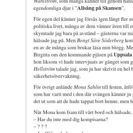
Wahlström
, som många känner till genom han
Allsång på Skansen
egendomliga djur i ”
”.
För egen del känner jag försås igen långt fler 
politiska livet, många av dem vänner även till 
skymtade jag bara på avstånd – gästerna var 
hälsade jag på. Men
Bengt Säve Söderberg
kom 
en av de många som brukar läsa min blogg. M
Uppsala 
Birgitta om den kommande pjäsen på
hon liksom vi hade intervjuats av gänget som 
Hellström
talade jag, som ju har skrivit en he
säkerhetsövervakning.
För övrigt anlände
Mona Sahlin
till festen, åtf
som har varit med i den där svängen känner ju 
det ut som att de hade tappat bort henne, men h
När Mona kom fram till vårt bord och hälsade, h
– Har du inte med dig kompisarna?
– ? ? ?