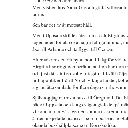
– Ja,
Ohly
och dom andra.
Men visiten hos Anna-Greta ingick tydligen int
turné.
Sen bar det av åt motsatt håll.
Men i Uppsala skildes åter mina och Birgittas vä
lägenheten för att sova några fattiga timmar, i
åka till Arlanda och ta flyget till Genève.
Efter ankomsten dit bytte hon till tåg för vidar
Birgitta har ringt och berättat att hon har rum
och just då satt i en solig trädgård. I kväll fö
FN
miljöpolitiker från
och viktiga länder, kolle
sig, nu återsamlade för flera dagars miljösemina
Själv tog jag närmsta buss till Öregrund. Det bl
både i Uppsala och längs vägen gick det på m
vi kom ut mot våra gemensamma trakter ut mot 
åt den inspelade mansröst som i bussens högt
okända busshållplatser som Norrskedíka.