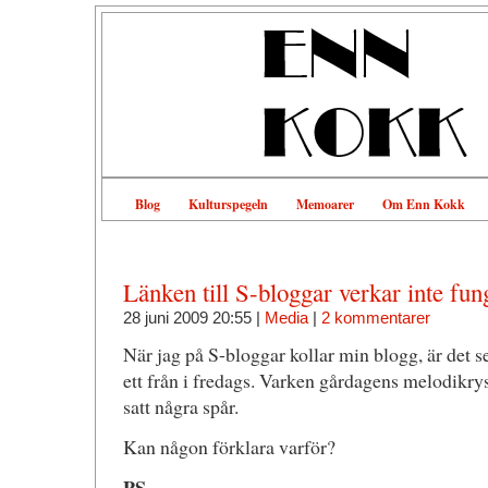
Blog
Kulturspegeln
Memoarer
Om Enn Kokk
Länken till S-bloggar verkar inte fun
28 juni 2009 20:55 |
Media
|
2 kommentarer
När jag på S-bloggar kollar min blogg, är det s
ett från i fredags. Varken gårdagens melodikrys
satt några spår.
Kan någon förklara varför?
PS