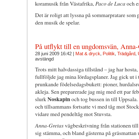
koramusik från Västafrika,
Paco de Luca
och en
Det är roligt att lyssna på sommarpratare som
den musik de spelar.
På utflykt till en ungdomsvän, Anna-
28 juni 2009 16:42 |
Mat & dryck
,
Politik
,
Trädgård
,
avstängd
Trots mitt halvdassiga tillstånd – jag har hosta
fullföljde jag mina lördagsplaner. Jag gick ut 
prunkande födelsedagsbukett: pioner, hurdalsros
akleja. Sen preparerade jag mig med ett par feb
Noskapin
slurk
och tog bussen in till Uppsala.
och tillsammans fortsatte vi med tåg mot Sto
vidare med pendeltåg mot Stuvsta.
Anna-Gretas
vägbeskrivning från stationen til
sig stämma, och bland gästerna på gräsmattan 