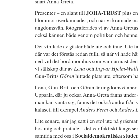
snart Anna-Greta.
JOHA-TRUST
Presenter – en slant till
plus en
blommor överlämnades, och när vi kramade och
ungdomsvän, fotograferades vi av Anna-Gretas
också känner, både genom politiken och hen
Det vimlade av gäster både ute och inne. Ute f
där var det förstås redan fullt, så när vi hade h
ned vid det bord inomhus som var närmast den 
vi sällskap där av
Lena
och
Ingvar Hjelm-Wall
Gun-Britts
Göran
hittade plats ute, eftersom 
Lena, Gun-Britt och Göran är ungdomsvänner t
Uppsala, där ju också Anna-Greta fanns under 
man kan vänta sig, fanns det också andra från 
kalaset, till exempel
Anders Ferm
och
Anders 
Lite senare, när jag satt i en stol ute på gräsm
hos mig och pratade – det var faktiskt länge sen
Socialdemokratiska stude
samtida med oss i