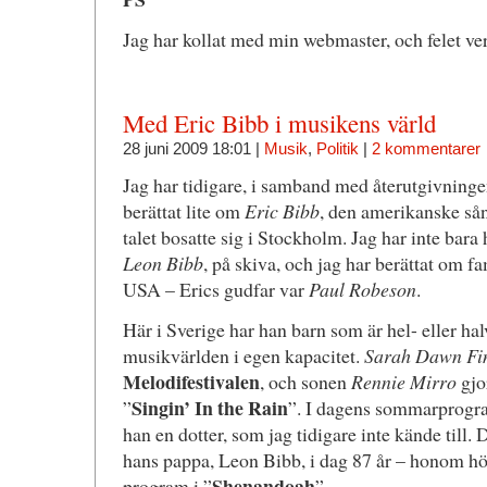
Jag har kollat med min webmaster, och felet ver
Med Eric Bibb i musikens värld
28 juni 2009 18:01 |
Musik
,
Politik
|
2 kommentarer
Jag har tidigare, i samband med återutgivning
berättat lite om
Eric Bibb
, den amerikanske så
talet bosatte sig i Stockholm. Jag har inte bar
Leon Bibb
, på skiva, och jag har berättat om fa
USA – Erics gudfar var
Paul Robeson
.
Här i Sverige har han barn som är hel- eller ha
musikvärlden i egen kapacitet.
Sarah Dawn Fi
Melodifestivalen
, och sonen
Rennie Mirro
gjor
Singin’ In the Rain
”
”. I dagens sommarprogra
han en dotter, som jag tidigare inte kände till. 
hans pappa, Leon Bibb, i dag 87 år – honom h
Shenandoah
program i ”
”.