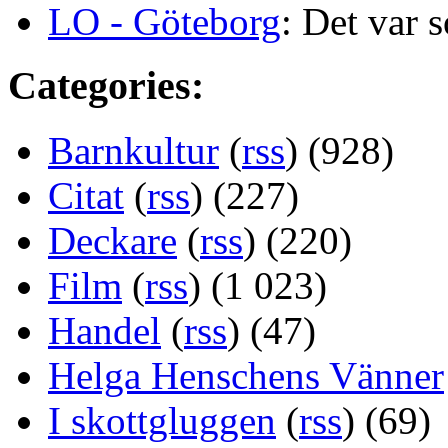
LO - Göteborg
: Det var s
Categories:
Barnkultur
(
rss
) (928)
Citat
(
rss
) (227)
Deckare
(
rss
) (220)
Film
(
rss
) (1 023)
Handel
(
rss
) (47)
Helga Henschens Vänner
I skottgluggen
(
rss
) (69)