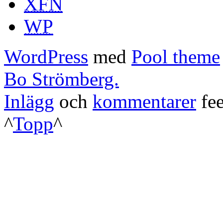
XFN
WP
WordPress
med
Pool theme
Bo Strömberg.
Inlägg
och
kommentarer
fee
^
Topp
^