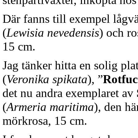
Där fanns till exempel lågv
(
Lewisia nevedensis
) och r
15 cm.
Jag tänker hitta en solig pl
(
Veronika spikata
), ”
Rotfuc
det nu andra exemplaret av
(
Armeria maritima
), den hä
mörkrosa, 15 cm.