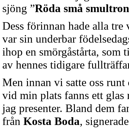
sjöng ”
Röda små smultro
Dess förinnan hade alla tre 
var sin underbar födelsedags
ihop en smörgåstårta, som ti
av hennes tidigare fullträffa
Men innan vi satte oss runt
vid min plats fanns ett gla
jag presenter. Bland dem f
från
Kosta Boda
, signerad