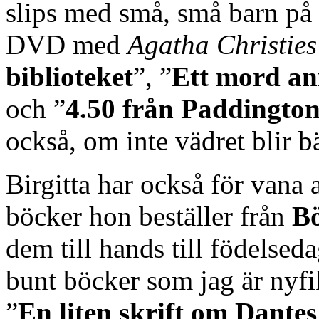
slips med små, små barn på 
DVD med
Agatha Christies
biblioteket
”, ”
Ett mord an
och ”
4.50 från Paddingto
också, om inte vädret blir bä
Birgitta har också för vana 
böcker hon beställer från
Bö
dem till hands till födelseda
bunt böcker som jag är nyf
”
En liten skrift om Dantes