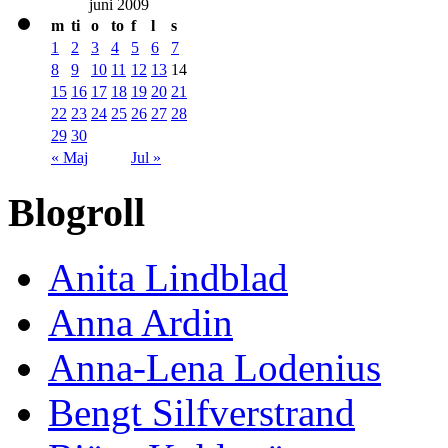
juni 2009
m
ti
o
to
f
l
s
1
2
3
4
5
6
7
8
9
10
11
12
13
14
15
16
17
18
19
20
21
22
23
24
25
26
27
28
29
30
« Maj
Jul »
Blogroll
Anita Lindblad
Anna Ardin
Anna-Lena Lodenius
Bengt Silfverstrand