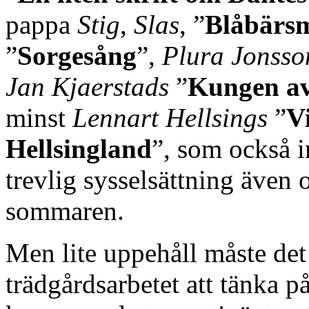
pappa
Stig
,
Slas
, ”
Blåbärs
”
Sorgesång
”,
Plura Jonsso
Jan Kjaerstads
”
Kungen a
minst
Lennart Hellsings
”
V
Hellsingland
”, som också i
trevlig sysselsättning även 
sommaren.
Men lite uppehåll måste det 
trädgårdsarbetet att tänka p