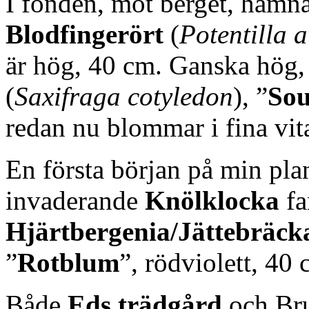
I fonden, mot berget, hamn
Blodfingerört
(
Potentilla 
är hög, 40 cm. Ganska hög,
(
Saxifraga cotyledon
), ”
Sou
redan nu blommar i fina vita
En första början på min pla
invaderande
Knölklocka
fa
Hjärtbergenia/Jättebräck
”
Rotblum
”, rödviolett, 40 
Både
Eds trädgård
och Bru