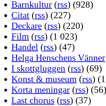
Barnkultur
(
rss
) (928)
Citat
(
rss
) (227)
Deckare
(
rss
) (220)
Film
(
rss
) (1 023)
Handel
(
rss
) (47)
Helga Henschens Vänner
I skottgluggen
(
rss
) (69)
Konst & museum
(
rss
) (
Korta meningar
(
rss
) (56
Last chorus
(
rss
) (37)