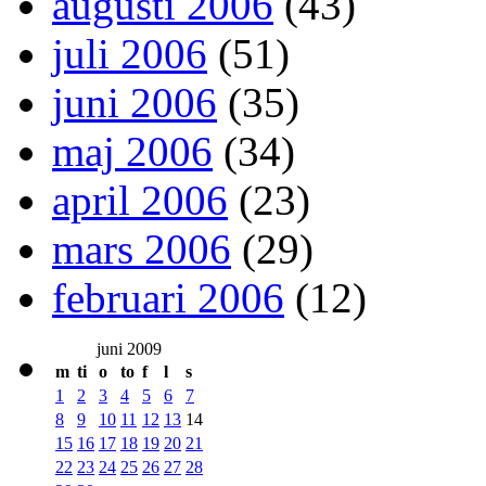
augusti 2006
(43)
juli 2006
(51)
juni 2006
(35)
maj 2006
(34)
april 2006
(23)
mars 2006
(29)
februari 2006
(12)
juni 2009
m
ti
o
to
f
l
s
1
2
3
4
5
6
7
8
9
10
11
12
13
14
15
16
17
18
19
20
21
22
23
24
25
26
27
28