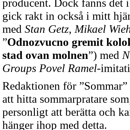
producent. Dock fanns det i h
gick rakt in också i mitt hjär
med
Stan Getz
,
Mikael Wie
”
Odnozvucno gremit kolo
stad ovan molnen
”) med
N
Groups
Povel Ramel
-imitat
Redaktionen för ”Sommar” 
att hitta sommarpratare som
personligt att berätta och k
hänger ihop med detta.