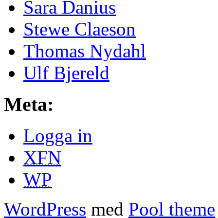
Sara Danius
Stewe Claeson
Thomas Nydahl
Ulf Bjereld
Meta:
Logga in
XFN
WP
WordPress
med
Pool theme