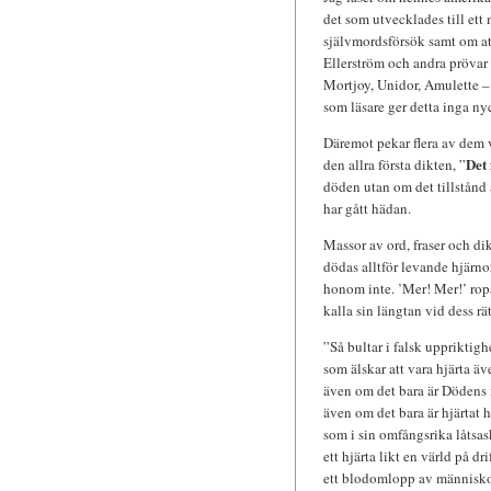
det som utvecklades till ett 
självmordsförsök samt om att 
Ellerström och andra prövar
Mortjoy, Unidor, Amulette –
som läsare ger detta inga ny
Däremot pekar flera av dem v
Det 
den allra första dikten, ”
döden utan om det tillstånd
har gått hädan.
Massor av ord, fraser och di
dödas alltför levande hjärn
honom inte. ’Mer! Mer!’ ropar
kalla sin längtan vid dess r
”Så bultar i falsk uppriktigh
som älskar att vara hjärta äv
även om det bara är Dödens
även om det bara är hjärtat h
som i sin omfångsrika låtsa
ett hjärta likt en värld på dri
ett blodomlopp av människo