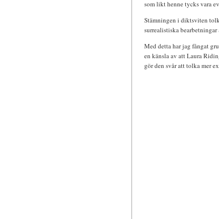
som likt henne tycks vara ev
Stämningen i diktsviten tolk
surrealistiska bearbetningar
Med detta har jag fångat gr
en känsla av att Laura Ridin
gör den svår att tolka mer ex