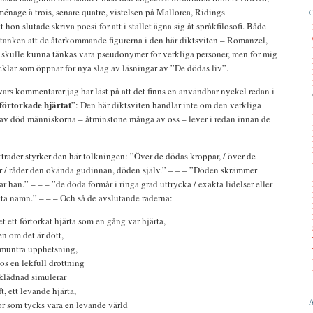
ménage à trois, senare quatre, vistelsen på Mallorca, Ridings
hon slutade skriva poesi för att i stället ägna sig åt språkfilosofi. Både
 tanken att de återkommande figurerna i den här diktsviten – Romanzel,
 skulle kunna tänkas vara pseudonymer för verkliga personer, men för mig
cklar som öppnar för nya slag av läsningar av ”De dödas liv”.
ars kommentarer jag har läst på att det finns en användbar nyckel redan i
förtorkade hjärtat
”: Den här diktsviten handlar inte om den verkliga
 av död människorna – åtminstone många av oss – lever i redan innan de
ktrader styrker den här tolkningen: ”Över de dödas kroppar, / över de
or / råder den okända gudinnan, döden själv.” – – – ”Döden skrämmer
 han.” – – – ”de döda förmår i ringa grad uttrycka / exakta lidelser eller
ätta namn.” – – – Och så de avslutande raderna:
et ett förtorkat hjärta som en gång var hjärta,
en om det är dött,
 muntra upphetsning,
os en lekfull drottning
sklädnad simulerar
ft, ett levande hjärta,
r som tycks vara en levande värld