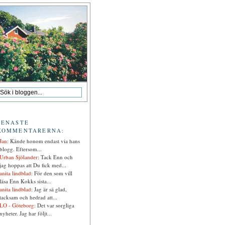
SENASTE
KOMMENTARERNA:
Jan
: Kände honom endast via hans
blogg. Eftersom...
Urban Sjölander
: Tack Enn och
jag hoppas att Du fick med...
anita lindblad
: För den som vill
läsa Enn Kokks sista...
anita lindblad
: Jag är så glad,
tacksam och hedrad att...
LO - Göteborg
: Det var sorgliga
nyheter. Jag har följt...