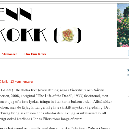
Memoarer
Om Enn Kokk
 lyrik
|
13 kommentarer
De dödas liv
1-1991) ”
” (översättning
Jonas Ellerström
och
Håkan
The Life of the Dead
 serien, 2008, i original ”
”, 1933) fascinerad, men
um att jag ofta inte lyckas tränga in i tankarna bakom orden. Alltså söker
boken, men de få jag hittar ger mig inte särskilt mycket vägledning. Det
räckning kring saker som finns utanför den text jag är intresserad av att
vrigt också återfinns i Jonas Ellerströms långa efterord.
anska bakgrund och samliv med den engelske författaren
Robert Graves
,