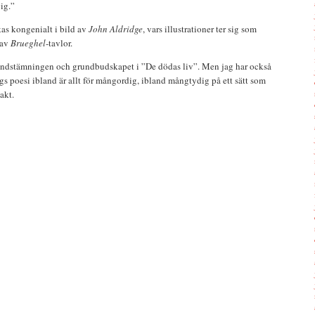
ig.”
as kongenialt i bild av
John Aldridge
, vars illustrationer ter sig som
 av
Brueghel
-tavlor.
undstämningen och grundbudskapet i ”De dödas liv”. Men jag har också
gs poesi ibland är allt för mångordig, ibland mångtydig på ett sätt som
akt.