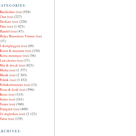
CATEGORIES:
Barnkultur
(
rss
) (928)
Citat
(
rss
) (227)
Deckare
(
rss
) (220)
Film
(
rss
) (1 023)
Handel
(
rss
) (47)
Helga Henschens Vänner
(
rss
)
(37)
I skottgluggen
(
rss
) (69)
Konst & museum
(
rss
) (154)
Korta meningar
(
rss
) (56)
Last chorus
(
rss
) (37)
Mat & dryck
(
rss
) (823)
Media
(
rss
) (1 377)
Musik
(
rss
) (2 303)
Politik
(
rss
) (3 432)
Politikerhistorier
(
rss
) (13)
Prosa & lyrik
(
rss
) (596)
Resor
(
rss
) (315)
Serier
(
rss
) (241)
Teater
(
rss
) (380)
Trädgård
(
rss
) (400)
Ur dagboken
(
rss
) (2 123)
Varia
(
rss
) (129)
ARCHIVES: