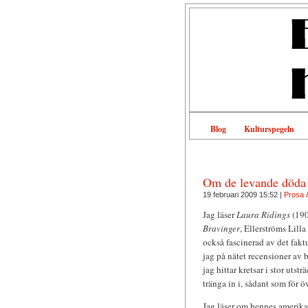
Blog
Kulturspegeln
Om de levande döda
19 februari 2009 15:52 |
Prosa &
Jag läser
Laura Ridings
(190
Bravinger
, Ellerströms Lilla
också fascinerad av det fakt
jag på nätet recensioner av 
jag hittar kretsar i stor utst
tränga in i, sådant som för ö
Jag läser om hennes amerik