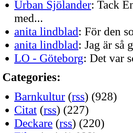
Urban Sjölander
: Tack E
med...
anita lindblad
: För den s
anita lindblad
: Jag är så 
LO - Göteborg
: Det var s
Categories:
Barnkultur
(
rss
) (928)
Citat
(
rss
) (227)
Deckare
(
rss
) (220)