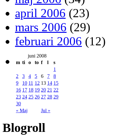
april 2006
(23)
mars 2006
(29)
februari 2006
(12)
juni 2008
m
ti
o
to
f
l
s
1
2
3
4
5
6
7
8
9
10
11
12
13
14
15
16
17
18
19
20
21
22
23
24
25
26
27
28
29
30
« Maj
Jul »
Blogroll