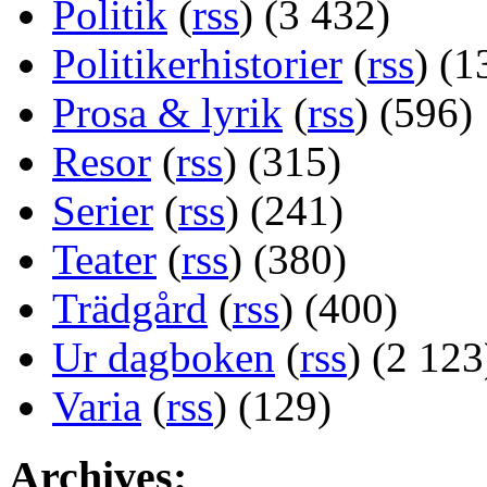
Politik
(
rss
) (3 432)
Politikerhistorier
(
rss
) (1
Prosa & lyrik
(
rss
) (596)
Resor
(
rss
) (315)
Serier
(
rss
) (241)
Teater
(
rss
) (380)
Trädgård
(
rss
) (400)
Ur dagboken
(
rss
) (2 123
Varia
(
rss
) (129)
Archives: