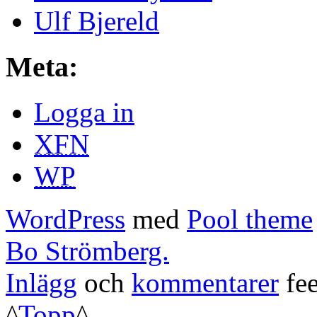
Ulf Bjereld
Meta:
Logga in
XFN
WP
WordPress
med
Pool theme
Bo Strömberg.
Inlägg
och
kommentarer
fee
^
Topp
^