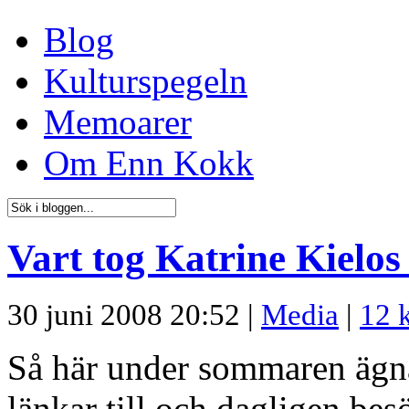
Blog
Kulturspegeln
Memoarer
Om Enn Kokk
Vart tog Katrine Kielos
30 juni 2008 20:52 |
Media
|
12 
Så här under sommaren ägna
länkar till och dagligen be