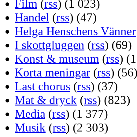
Film
(
rss
) (1 023)
Handel
(
rss
) (47)
Helga Henschens Vänner
I skottgluggen
(
rss
) (69)
Konst & museum
(
rss
) (
Korta meningar
(
rss
) (56
Last chorus
(
rss
) (37)
Mat & dryck
(
rss
) (823)
Media
(
rss
) (1 377)
Musik
(
rss
) (2 303)