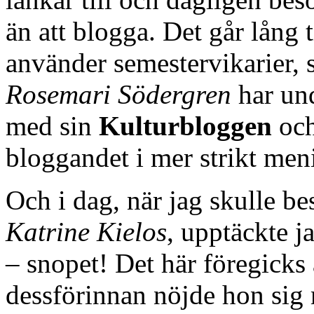
än att blogga. Det går lång 
använder semestervikarier, 
Rosemari Södergren
har und
med sin
Kulturbloggen
och
bloggandet i mer strikt men
Och i dag, när jag skulle be
Katrine Kielos
, upptäckte j
– snopet! Det här föregicks 
dessförinnan nöjde hon sig m