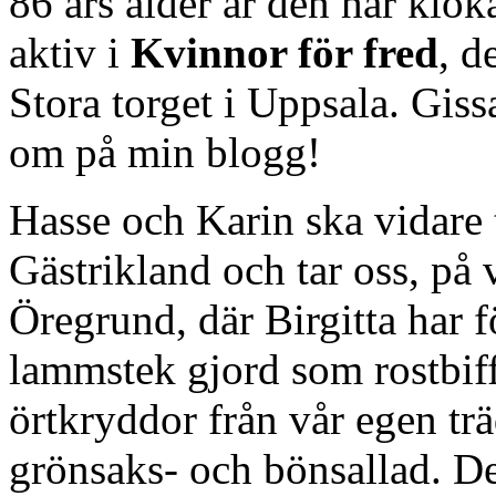
86 års ålder är den här klo
aktiv i
Kvinnor för fred
, d
Stora torget i Uppsala. Giss
om på min blogg!
Hasse och Karin ska vidare 
Gästrikland och tar oss, på v
Öregrund, där Birgitta har 
lammstek gjord som rostbif
örtkryddor från vår egen träd
grönsaks- och bönsallad. Det