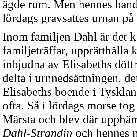
ägde rum. Men hennes band t
lördags gravsattes urnan p
Inom familjen Dahl är det k
familjeträffar, upprätthålla 
inbjudna av Elisabeths dött
delta i urnnedsättningen, det
Elisabeths boende i Tyskland
ofta. Så i lördags morse tog 
Märsta och blev där upphäm
Dahl-Strandin
och hennes