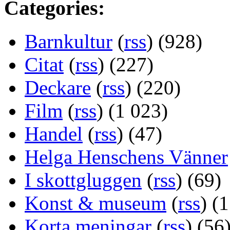
Categories:
Barnkultur
(
rss
) (928)
Citat
(
rss
) (227)
Deckare
(
rss
) (220)
Film
(
rss
) (1 023)
Handel
(
rss
) (47)
Helga Henschens Vänner
I skottgluggen
(
rss
) (69)
Konst & museum
(
rss
) (
Korta meningar
(
rss
) (56