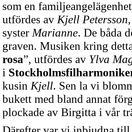
som en familjeangelägenhet.
utfördes av
Kjell Petersson
syster
Marianne
. De båda d
graven. Musiken kring detta
rosa
”, utfördes av
Ylva Ma
i
Stockholmsfilharmonike
kusin
Kjell
. Sen la vi blomm
bukett med bland annat förg
plockade av Birgitta i vår t
Därefter var vi inbjudna ti