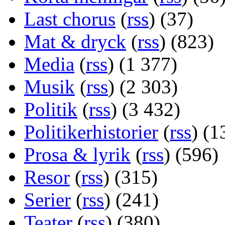
Last chorus
(
rss
) (37)
Mat & dryck
(
rss
) (823)
Media
(
rss
) (1 377)
Musik
(
rss
) (2 303)
Politik
(
rss
) (3 432)
Politikerhistorier
(
rss
) (1
Prosa & lyrik
(
rss
) (596)
Resor
(
rss
) (315)
Serier
(
rss
) (241)
Teater
(
rss
) (380)