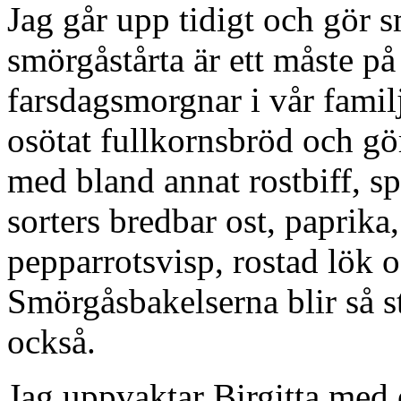
Jag går upp tidigt och gör s
smörgåstårta är ett måste p
farsdagsmorgnar i vår famil
osötat fullkornsbröd och g
med bland annat rostbiff, s
sorters bredbar ost, paprika
pepparrotsvisp, rostad lök o
Smörgåsbakelserna blir så sto
också.
Jag uppvaktar Birgitta med 