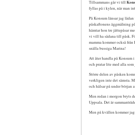
Kon
Tillsammans går vi till
fyllas på i kylen, när man in
På Konsum länsar jag lådan u
påskaftonens äggmålning på
hämtar hon tre jättepåsar med
vi vill ha sådana till påsk. 
mamma kommer också från Estl
snälla bussiga Marina!
Att åter handla på Konsum i
och pratar lite med alla som
Större delen av påsken komme
verkligen inte det sämsta. M
och hälsar på under början a
Men redan i morgon bryts den
Uppsala. Det är sammanträd
Men på kvällen kommer jag ti