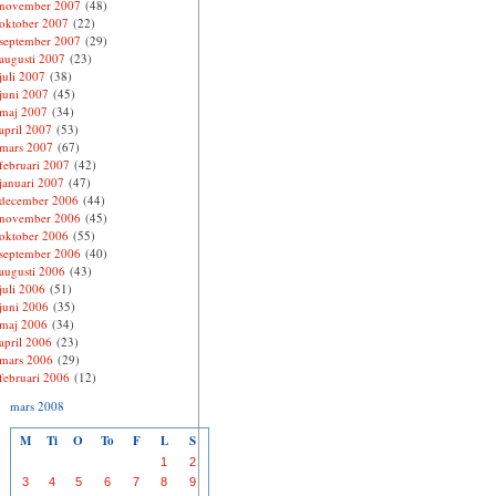
november 2007
(48)
oktober 2007
(22)
september 2007
(29)
augusti 2007
(23)
juli 2007
(38)
juni 2007
(45)
maj 2007
(34)
april 2007
(53)
mars 2007
(67)
februari 2007
(42)
januari 2007
(47)
december 2006
(44)
november 2006
(45)
oktober 2006
(55)
september 2006
(40)
augusti 2006
(43)
juli 2006
(51)
juni 2006
(35)
maj 2006
(34)
april 2006
(23)
mars 2006
(29)
februari 2006
(12)
mars 2008
M
Ti
O
To
F
L
S
1
2
3
4
5
6
7
8
9