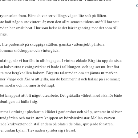
ryter solen fram. Här och var ser vi längs vägen lite snö på fälten.
e haft någon snövinter i år, men den allra senaste tidens snöfall har satt
redan har smält bort. Hur som helst är det här ingenting mot det som till
rige.
t: lite pudersnö på skuggiga ställen, ganska vattensjukt på stora
blommar snödroppar och vintergäck.
kring, när vi har fått in allt bagaget. I vintras eldade Birgitta upp de sista
u halvruttna rivningsvirket vi hade i talldungen, och jag ser nu, hur fint
ta mot bergknallen bakom. Birgitta talar redan om att jämna ut marken
mmer
Viggo
och
Klara
att gilla, när de kommer hit och hälsar på i sommar;
os morfar och mormor är det sagt.
 knappast att bli något utearbete. Det gråkalla vädret, med risk för både
rligen att hålla i sig.
mma i ordning: plockar in kläder i garderober och skåp, sorterar in skivor
i trädgården och tar in stora knippen av körsbärskvistar. Mellan varven
ade krukväxter och ställer dem på plats i de blåa, spröjsade fönstren.
r undan kylan. Trevnaden sprider sig i huset.