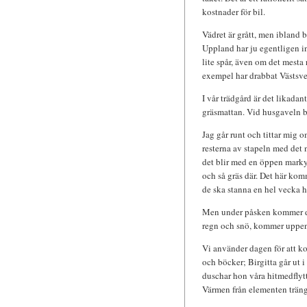
kostnader för bil.
Vädret är grått, men ibland b
Uppland har ju egentligen int
lite spår, även om det mesta 
exempel har drabbat Västsve
I vår trädgård är det likadan
gräsmattan. Vid husgaveln 
Jag går runt och tittar mig om
resterna av stapeln med det n
det blir med en öppen marky
och så gräs där. Det här ko
de ska stanna en hel vecka h
Men under påsken kommer det
regn och snö, kommer uppenba
Vi använder dagen för att ko
och böcker; Birgitta går ut 
duschar hon våra hitmedflytt
Värmen från elementen tränge