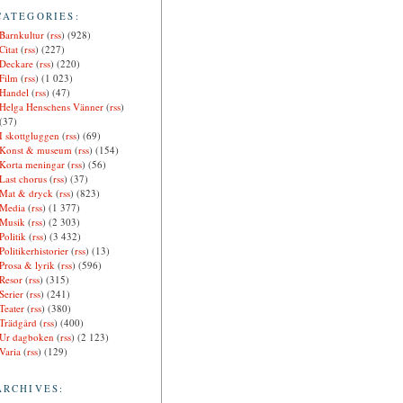
CATEGORIES:
Barnkultur
(
rss
) (928)
Citat
(
rss
) (227)
Deckare
(
rss
) (220)
Film
(
rss
) (1 023)
Handel
(
rss
) (47)
Helga Henschens Vänner
(
rss
)
(37)
I skottgluggen
(
rss
) (69)
Konst & museum
(
rss
) (154)
Korta meningar
(
rss
) (56)
Last chorus
(
rss
) (37)
Mat & dryck
(
rss
) (823)
Media
(
rss
) (1 377)
Musik
(
rss
) (2 303)
Politik
(
rss
) (3 432)
Politikerhistorier
(
rss
) (13)
Prosa & lyrik
(
rss
) (596)
Resor
(
rss
) (315)
Serier
(
rss
) (241)
Teater
(
rss
) (380)
Trädgård
(
rss
) (400)
Ur dagboken
(
rss
) (2 123)
Varia
(
rss
) (129)
ARCHIVES: