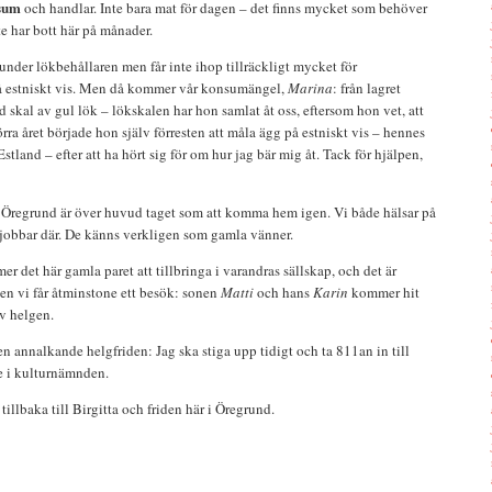
sum
och handlar. Inte bara mat för dagen – det finns mycket som behöver
te har bott här på månader.
nder lökbehållaren men får inte ihop tillräckligt mycket för
 estniskt vis. Men då kommer vår konsumängel,
Marina
: från lagret
 skal av gul lök – lökskalen har hon samlat åt oss, eftersom hon vet, att
Förra året började hon själv förresten att måla ägg på estniskt vis – hennes
and – efter att ha hört sig för om hur jag bär mig åt. Tack för hjälpen,
 Öregrund är över huvud taget som att komma hem igen. Vi både hälsar på
 jobbar där. De känns verkligen som gamla vänner.
r det här gamla paret att tillbringa i varandras sällskap, och det är
en vi får åtminstone ett besök: sonen
Matti
och hans
Karin
kommer hit
v helgen.
 annalkande helgfriden: Jag ska stiga upp tidigt och ta 811an in till
e i kulturnämnden.
llbaka till Birgitta och friden här i Öregrund.