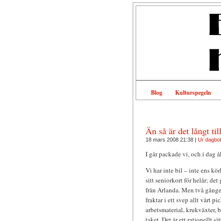
Blog
Kulturspegeln
Än så är det långt til
18 mars 2008 21:38 |
Ur dagbo
I går packade vi, och i dag å
Vi har inte bil – inte ens kö
sitt seniorkort för helår; det 
från Arlanda. Men två gånger 
fraktar i ett svep allt vårt p
arbetsmaterial, krukväxter, 
taket. Det är ett rationellt s