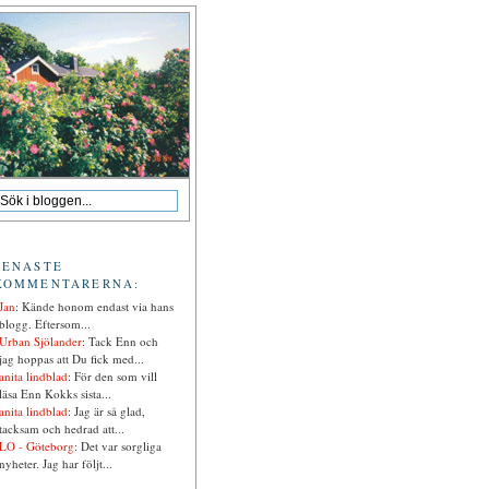
SENASTE
KOMMENTARERNA:
Jan
: Kände honom endast via hans
blogg. Eftersom...
Urban Sjölander
: Tack Enn och
jag hoppas att Du fick med...
anita lindblad
: För den som vill
läsa Enn Kokks sista...
anita lindblad
: Jag är så glad,
tacksam och hedrad att...
LO - Göteborg
: Det var sorgliga
nyheter. Jag har följt...