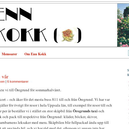
Memoarer
Om Enn Kokk
l vår
ken
|
6 kommentarer
kte vi till Öregrund för sommarhalvåret.
rkort – och åker för det mesta buss 811 till och från Öregrund. Vi har var
gäller för övrigt för resor i hela Uppsala län, till exempel för resor till och
Öregrunds taxi
per år beställer vi i stället en stor skåpbil från
och
ick och pack till respektive från Öregrund: kläder, böcker, skivor,
barnbarnens leksaker med mera. Skåpbilen blir fullpackad ända upp till
ätt att använda bil, och vi har råd med det, eftersom vi annars inte har