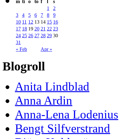
m
ti
o
to
f
l
s
1
2
3
4
5
6
7
8
9
10
11
12
13
14
15
16
17
18
19
20
21
22
23
24
25
26
27
28
29
30
31
« Feb
Apr »
Blogroll
Anita Lindblad
Anna Ardin
Anna-Lena Lodenius
Bengt Silfverstrand