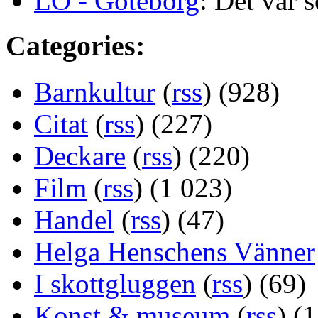
LO - Göteborg
: Det var s
Categories:
Barnkultur
(
rss
) (928)
Citat
(
rss
) (227)
Deckare
(
rss
) (220)
Film
(
rss
) (1 023)
Handel
(
rss
) (47)
Helga Henschens Vänner
I skottgluggen
(
rss
) (69)
Konst & museum
(
rss
) (