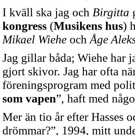
I kväll ska jag och
Birgitta
kongress
(
Musikens hus
) 
Mikael Wiehe
och
Åge Alek
Jag gillar båda; Wiehe har j
gjort skivor. Jag har ofta nä
föreningsprogram med politi
som vapen
”, haft med någ
Mer än tio år efter Hasses o
drömmar?”, 1994, mitt unde