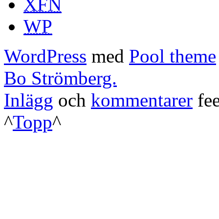
XFN
WP
WordPress
med
Pool theme
Bo Strömberg.
Inlägg
och
kommentarer
fee
^
Topp
^