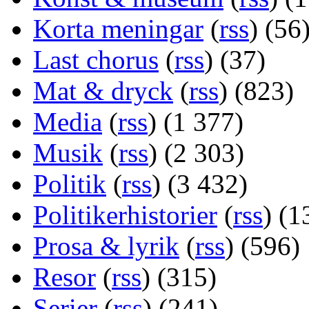
Korta meningar
(
rss
) (56
Last chorus
(
rss
) (37)
Mat & dryck
(
rss
) (823)
Media
(
rss
) (1 377)
Musik
(
rss
) (2 303)
Politik
(
rss
) (3 432)
Politikerhistorier
(
rss
) (1
Prosa & lyrik
(
rss
) (596)
Resor
(
rss
) (315)
Serier
(
rss
) (241)