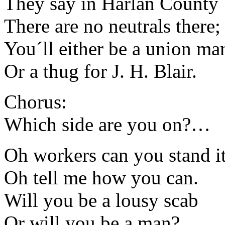
They say in Harlan County
There are no neutrals there;
You´ll either be a union ma
Or a thug for J. H. Blair.
Chorus:
Which side are you on?…
Oh workers can you stand i
Oh tell me how you can.
Will you be a lousy scab
Or will you be a man?