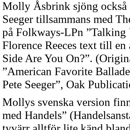
Molly Åsbrink sjöng också 
Seeger tillsammans med The
på Folkways-LPn ”Talking 
Florence Reeces text till e
Side Are You On?”. (Origina
”American Favorite Ballade
Pete Seeger”, Oak Publicati
Mollys svenska version finn
med Handels” (Handelsanstä
tyvärr alltför lite känd bla