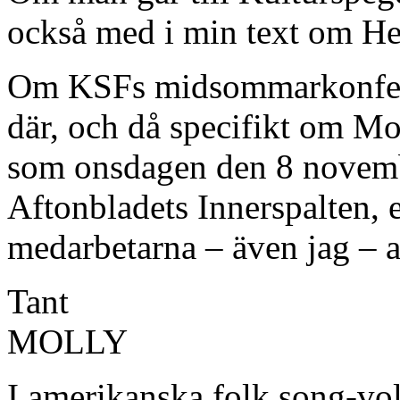
också med i min text om H
Om KSFs midsommarkonfere
där, och då specifikt om Mol
som onsdagen den 8 novemb
Aftonbladets Innerspalten, e
medarbetarna – även jag – a
Tant
MOLLY
I amerikanska folk song-vo