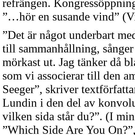
refrängen. Kongressöppning
”…hör en susande vind” (Vi
”Det är något underbart m
till sammanhållning, sånger
mörkast ut. Jag tänker då b
som vi associerar till den 
Seeger”, skriver textförfatt
Lundin i den del av konvol
vilken sida står du?”. (I min
”Which Side Are You On?”,