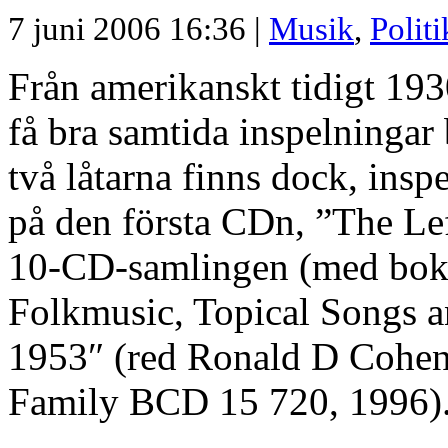
7 juni 2006 16:36 |
Musik
,
Politi
Från amerikanskt tidigt 193
få bra samtida inspelninga
två låtarna finns dock, ins
på den första CDn, ”The Lef
10-CD-samlingen (med bok) 
Folkmusic, Topical Songs a
1953″ (red Ronald D Cohe
Family BCD 15 720, 1996)