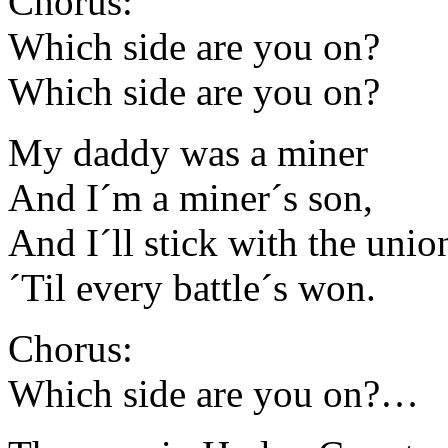
Chorus:
Which side are you on?
Which side are you on?
My daddy was a miner
And I´m a miner´s son,
And I´ll stick with the unio
´Til every battle´s won.
Chorus:
Which side are you on?…