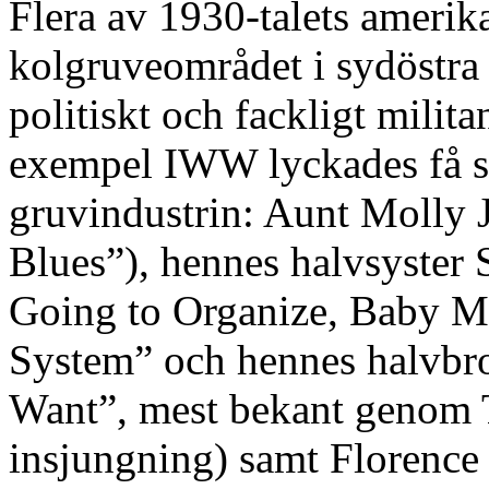
Flera av 1930-talets amerik
kolgruveområdet i sydöstra
politiskt och fackligt militan
exempel IWW lyckades få sta
gruvindustrin: Aunt Molly
Blues”), hennes halvsyste
Going to Organize, Baby Mi
System” och hennes halvbro
Want”, mest bekant genom 
insjungning) samt Florenc