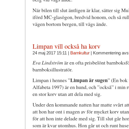
När bilen till slut äntligen är klar, sätter sig 
iförd MC-glasögon, bredvid honom, och så rullar
vägen bortom bergen, till vägs ände.
Limpan vill också ha korv
24 maj 2017 15:11 |
Barnkultur
|
Kommentering avs
Eva Lindström
är en ofta prisbelönt barnboksfö
barnboksillustratör.
Limpan är sugen
Limpan i hennes ”
” (En bok f
Alfabeta 1997) är en hund, och ”också” i min ru
en stor korv utan att dela med sig.
Under den kommande natten har matte svårt att
att hon har ont i magen av för mycket korv utan
för att hon inte delade med sig. Till slut går ho
som är kvar utomhus. Hon går ut och runt huset 