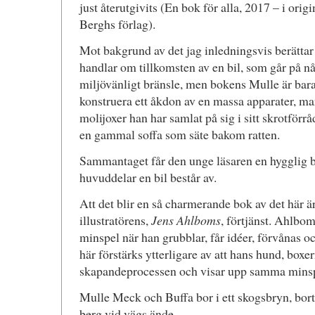
just återutgivits (En bok för alla, 2017 – i ori
Berghs förlag).
Mot bakgrund av det jag inledningsvis berättar 
handlar om tillkomsten av en bil, som går på nå
miljövänligt bränsle, men bokens Mulle är bara 
konstruera ett åkdon av en massa apparater, m
molijoxer han har samlat på sig i sitt skrotförr
en gammal soffa som säte bakom ratten.
Sammantaget får den unge läsaren en hygglig b
huvuddelar en bil består av.
Att det blir en så charmerande bok av det här ä
illustratörens,
Jens Ahlboms
, förtjänst. Ahlbo
minspel när han grubblar, får idéer, förvånas 
här förstärks ytterligare av att hans hund, boxer
skapandeprocessen och visar upp samma minsp
Mulle Meck och Buffa bor i ett skogsbryn, bort
berg vid vägs ände.