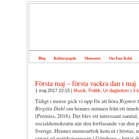
Blog
Kulturspegeln
Memoarer
Om Enn Kokk
Första maj – första vackra dan i maj
1 maj 2017 22:15 |
Musik
,
Politik
,
Ur dagboken
|
3 
Tidigt i morse gick vi upp för att höra
Rigmor 
Birgitta Dahl
om hennes minnen från ett innehål
(Premiss, 2016). Det blev ett intressant samtal
socialdemokratin när den fortfarande var den p
Sverige. Hennes memoarbok kom ut i höstas, men
senast på partikongressen i Göteborg – hittar de