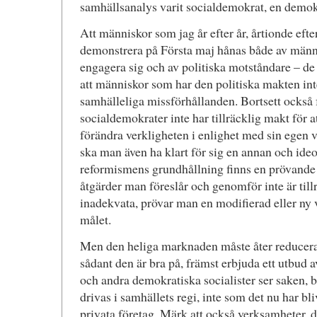
samhällsanalys varit socialdemokrat, en demokr
Att människor som jag år efter år, årtionde efter 
demonstrera på Första maj hånas både av männi
engagera sig och av politiska motståndare – d
att människor som har den politiska makten in
samhälleliga missförhållanden. Bortsett också 
socialdemokrater inte har tillräcklig makt för 
förändra verkligheten i enlighet med sin egen v
ska man även ha klart för sig en annan och ideo
reformismens grundhållning finns en prövande at
åtgärder man föreslår och genomför inte är tillr
inadekvata, prövar man en modifierad eller ny 
målet.
Men den heliga marknaden måste åter reduceras
sådant den är bra på, främst erbjuda ett utbud
och andra demokratiska socialister ser saken, 
drivas i samhällets regi, inte som det nu har blivi
privata företag. Märk att också verksamheter, d