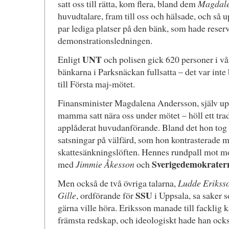
satt oss till rätta, kom flera, bland dem
Magdale
huvudtalare, fram till oss och hälsade, och så up
par lediga platser på den bänk, som hade reserv
demonstrationsledningen.
UNT
Enligt
och polisen gick 620 personer i vå
bänkarna i Parksnäckan fullsatta – det var inte
till Första maj-mötet.
Finansminister Magdalena Andersson, själv up
mamma satt nära oss under mötet – höll ett tra
applåderat huvudanförande. Bland det hon tog
satsningar på välfärd, som hon kontrasterade m
skattesänkningslöften. Hennes rundpall mot mo
Sverigedemokrater
med
Jimmie Åkesson
och
Men också de två övriga talarna,
Ludde Erikss
SSU
Gille
, ordförande för
i Uppsala, sa saker
gärna ville höra. Eriksson manade till fackl
främsta redskap, och ideologiskt hade han ocks