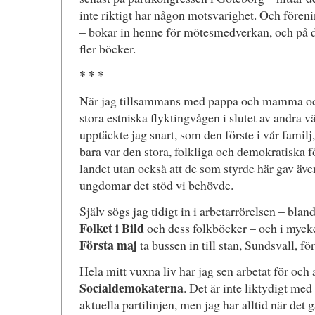
inte riktigt har någon motsvarighet. Och fören
– bokar in henne för mötesmedverkan, och på d
fler böcker.
* * *
När jag tillsammans med pappa och mamma och
stora estniska flyktingvågen i slutet av andra vä
upptäckte jag snart, som den förste i vår familj
bara var den stora, folkliga och demokratiska f
landet utan också att de som styrde här gav ä
ungdomar det stöd vi behövde.
Själv sögs jag tidigt in i arbetarrörelsen – bla
Folket i Bild
och dess folkböcker – och i mycke
Första maj
ta bussen in till stan, Sundsvall, fö
Hela mitt vuxna liv har jag sen arbetat för och a
Socialdemokaterna
. Det är inte liktydigt med 
aktuella partilinjen, men jag har alltid när det