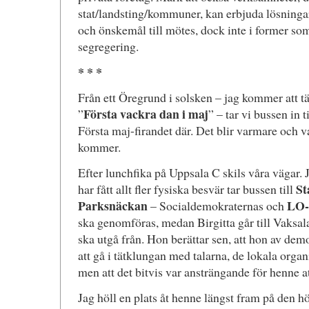
stat/landsting/kommuner, kan erbjuda lösninga
och önskemål till mötes, dock inte i former som
segregering.
* * *
Från ett Öregrund i solsken – jag kommer att 
Första vackra dan i maj
”
” – tar vi bussen in t
Första maj-firandet där. Det blir varmare och 
kommer.
Efter lunchfika på Uppsala C skils våra vägar.
St
har fått allt fler fysiska besvär tar bussen till
Parksnäckan
LO-d
– Socialdemokraternas och
ska genomföras, medan Birgitta går till Vaksal
ska utgå från. Hon berättar sen, att hon av d
att gå i tätklungan med talarna, de lokala organ
men att det bitvis var ansträngande för henne a
Jag höll en plats åt henne längst fram på den 