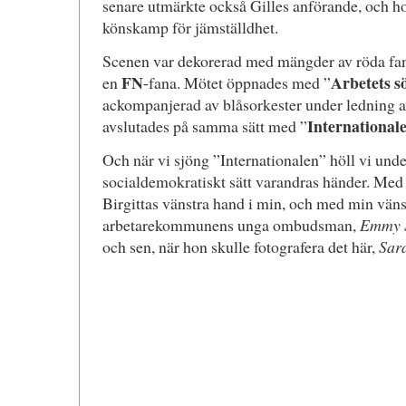
senare utmärkte också Gilles anförande, och 
könskamp för jämställdhet.
Scenen var dekorerad med mängder av röda fan
FN
Arbetets s
en
-fana. Mötet öppnades med ”
ackompanjerad av blåsorkester under ledning 
International
avslutades på samma sätt med ”
Och när vi sjöng ”Internationalen” höll vi und
socialdemokratiskt sätt varandras händer. Med
Birgittas vänstra hand i min, och med min vänst
arbetarekommunens unga ombudsman,
Emmy 
och sen, när hon skulle fotografera det här,
Sara