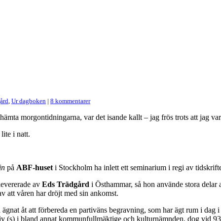
ård
,
Ur dagboken
|
8 kommentarer
hämta morgontidningarna, var det isande kallt – jag frös trots att jag var
ite i natt.
in
på
ABF-huset
i Stockholm ha inlett ett seminarium i regi av tidskrif
 levererade av
Eds Trädgård
i Östhammar, så hon använde stora delar a
av att våren har dröjt med sin ankomst.
 ägnat åt att förbereda en partiväns begravning, som har ägt rum i dag 
ktiv (s) i bland annat kommunfullmäktige och kulturnämnden, dog vid 93