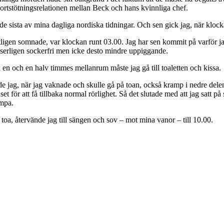
s/bortstötningsrelationen mellan Beck och hans kvinnliga chef.
 de sista av mina dagliga nordiska tidningar. Och sen gick jag, när kloc
äntligen somnade, var klockan runt 03.00. Jag har sen kommit på varför jag
sserligen sockerfri men icke desto mindre uppiggande.
a en och en halv timmes mellanrum måste jag gå till toaletten och kissa.
e jag, när jag vaknade och skulle gå på toan, också kramp i nedre delen a
t för att få tillbaka normal rörlighet. Så det slutade med att jag satt på
ampa.
oa, återvände jag till sängen och sov – mot mina vanor – till 10.00.