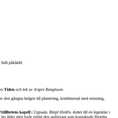
 fullt påklädd.
ten
Tiden
och lett av
Jesper Bengtsson
.
v den gångna helgen till plantering, kombinerad med rensning,
i
Stillhetens kapell
i Uppsala.
Birgit Hedén
, dotter till en legendar i
 års ålder men hade enligt den anförvant som kontaktade Birgitta