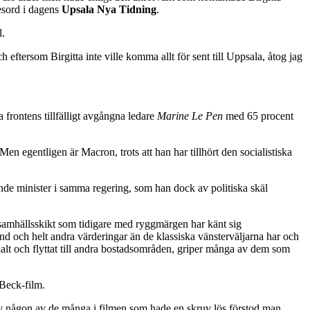
sord i dagens
Upsala Nya Tidning
.
l.
eftersom Birgitta inte ville komma allt för sent till Uppsala, åtog jag
 frontens tillfälligt avgångna ledare
Marine Le Pen
med 65 procent
en egentligen är Macron, trots att han har tillhört den socialistiska
nde minister i samma regering, som han dock av politiska skäl
de samhällsskikt som tidigare med ryggmärgen har känt sig
d och helt andra värderingar än de klassiska vänsterväljarna har och
cialt och flyttat till andra bostadsområden, griper många av dem som
 Beck-film.
av någon av de många i filmen som hade en skruv lös förstod man