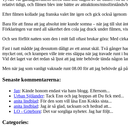
relativt tidigt, och filmen blev inte bättre av attraktions/missförstånd
Efter filmen kollade jag franska valet lite igen och gick också igenom
Bara för att finna att jag absolut inte kunde somna – när jag till slut 
Förklaringen var med all säkerhet den cola jag drack under filmen, vi
Och sen förflöt natten som den i mitt fall oftast brukar göra: Med cirk
Fast i natt mådde jag dessutom dåligt av ett annat skäl. Två gånger had
mycket ont, och krampen ville inte ens släppa när jag travade runt i huse
Vid det laget var det redan så ljust att jag inte behövde tända någon l
Men när jag som vanligt vaknade runt 08.00 för att jag behövde gå på t
Senaste kommentarerna:
Jan
: Kände honom endast via hans blogg. Eftersom...
Urban Sjölander
: Tack Enn och jag hoppas att Du fick med...
anita lindblad
: För den som vill läsa Enn Kokks sista...
anita lindblad
: Jag är så glad, tacksam och hedrad att...
LO - Göteborg
: Det var sorgliga nyheter. Jag har följt...
Categories: