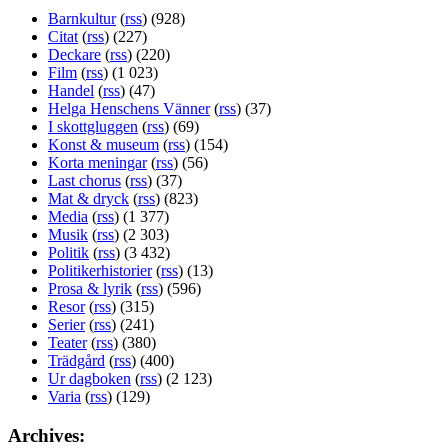
Barnkultur
(
rss
) (928)
Citat
(
rss
) (227)
Deckare
(
rss
) (220)
Film
(
rss
) (1 023)
Handel
(
rss
) (47)
Helga Henschens Vänner
(
rss
) (37)
I skottgluggen
(
rss
) (69)
Konst & museum
(
rss
) (154)
Korta meningar
(
rss
) (56)
Last chorus
(
rss
) (37)
Mat & dryck
(
rss
) (823)
Media
(
rss
) (1 377)
Musik
(
rss
) (2 303)
Politik
(
rss
) (3 432)
Politikerhistorier
(
rss
) (13)
Prosa & lyrik
(
rss
) (596)
Resor
(
rss
) (315)
Serier
(
rss
) (241)
Teater
(
rss
) (380)
Trädgård
(
rss
) (400)
Ur dagboken
(
rss
) (2 123)
Varia
(
rss
) (129)
Archives: