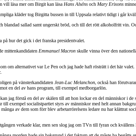
m vill läsa mer om Birgit kan läsa
Hans Alséns
och
Mary Erixons
minne
pliga kläder tog Birgitta bussen in till Uppsala relativt tidigt i går kväl
ndad sallad samt ungerskt bröd, och till det rött alkoholfritt vin. Och 
a på hur det gick i det franska presidentvalet.
nde mittenkandidaten
Emmanuel Macron
skulle vinna över den nationella
m om alternativet var Le Pen och jag hade haft rösträtt i det här valet. M
.
 troligen på vänsterkandidaten
Jean-Luc Melanchon
, också han förutvara
å mot en del av hans program, till exempel medborgarlön.
 kan jag förstå en del av skälen till att hon lockar en del människor i 
ill exempel socialistpartiet styrs av människor med helt annan bakgrun
ch många av dem som förr blev arbetarrörelsens ledare nu har klättrat so
 utgången verkade klar, men sen slog jag om TVn till fyran och kvällens
 många morden hade sin bakgrund i det faktum att de måste ha begåtts 