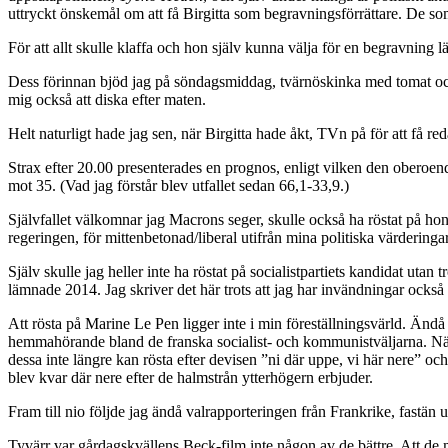
uttryckt önskemål om att få Birgitta som begravningsförrättare. De so
För att allt skulle klaffa och hon själv kunna välja för en begravning läm
Dess förinnan bjöd jag på söndagsmiddag, tvärnöskinka med tomat och bla
mig också att diska efter maten.
Helt naturligt hade jag sen, när Birgitta hade åkt, TVn på för att få red
Strax efter 20.00 presenterades en prognos, enligt vilken den oberoe
mot 35. (Vad jag förstår blev utfallet sedan 66,1-33,9.)
Självfallet välkomnar jag Macrons seger, skulle också ha röstat på hono
regeringen, för mittenbetonad/liberal utifrån mina politiska värderingar
Själv skulle jag heller inte ha röstat på socialistpartiets kandidat utan
lämnade 2014. Jag skriver det här trots att jag har invändningar ocks
Att rösta på Marine Le Pen ligger inte i min föreställningsvärld. Ändå
hemmahörande bland de franska socialist- och kommunistväljarna. När t
dessa inte längre kan rösta efter devisen ”ni där uppe, vi här nere” o
blev kvar där nere efter de halmstrån ytterhögern erbjuder.
Fram till nio följde jag ändå valrapporteringen från Frankrike, fastän
Tyvärr var gårdagskvällens Beck-film inte någon av de bättre. Att de