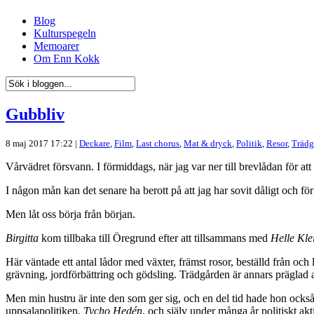
Blog
Kulturspegeln
Memoarer
Om Enn Kokk
Gubbliv
8 maj 2017 17:22 |
Deckare
,
Film
,
Last chorus
,
Mat & dryck
,
Politik
,
Resor
,
Trädg
Vårvädret försvann. I förmiddags, när jag var ner till brevlådan för att 
I någon mån kan det senare ha berott på att jag har sovit dåligt och för l
Men låt oss börja från början.
Birgitta
kom tillbaka till Öregrund efter att tillsammans med
Helle Kle
Här väntade ett antal lådor med växter, främst rosor, beställd från och
grävning, jordförbättring och gödsling. Trädgården är annars präglad 
Men min hustru är inte den som ger sig, och en del tid hade hon också
uppsalapolitiken,
Tycho Hedén
, och själv under många år politiskt a