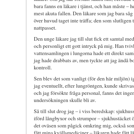
bara fanns en läkare i tjänst, och han måste – he
mest akuta fallen. Den läkare som jag bara såg 
över huvud taget inte träffa; den som slutligen 
nattpasset.
Den unge läkare jag till slut fick ett samtal m
och personligt ett gott intryck på mig. Han tviv
vattensamlingen i lungorna hade ett direkt sa
jag hade drabbats av, men tyckte att jag ändå bo
kontroll.
Sen blev det som vanligt (för den här miljön) i
jag eventuellt, efter lungröntgen, kunde skriva
och jag försökte fråga personal, fanns det inge
undersökningen skulle bli av.
Så till slut drog jag – i viss beredskap: sjukh
iförd långbyxor och strumpor – sjukhustäcket ö
det oväsen som pågick omkring mig, också som
fått mina kvällsmediciner – läkaren hade fått l