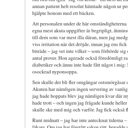
annan patient helt resolut hämtade någon ur p
hjälpte honom med ett bäcken.
Att personalen under de här omständigheterna 
egna mest akuta uppgifter är begripligt, åtmin
till dem som var mest illa däran, men jag medge
viss irritation när det dröjde, innan jag ens fick 
biträde – jag vet inte vilket – som förhörde sig 
antal prover. Hon agerade också föredömligt rask
diabetiker och ännu inte hade fått något i mig:
osockrad nyponsoppa.
Sen skulle det bli fler omgångar ostsmörgåsar
Akuten har nämligen ingen servering av vanlig 
jag hade hoppats blev jag nämligen kvar där my
hade trott – och ingen jag frågade kunde hell
skulle ske med mig och varför. Jag fick också fly
Runt midnatt – jag har inte antecknat tiderna – f
läkare. Om jag har förstått saken rätt, berodde 