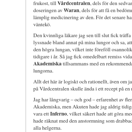
Vårdcentralen
frukost, till
, dels för den sedva
Waran
doseringen av
, dels för att få en bedö
lämplig medicinering av den. För det senare h
väntekö.
Den kvinnliga läkare jag sen till slut fick träffa
lyssnade bland annat på mina lungor och sa, att 
den högra lungan, vilket inte föreföll osannolik
tidigare i år. Så jag fick omedelbart remiss vida
Akademiska
tillsammans med en rekommendat
lungorna.
Allt det här är logiskt och rationellt, även om ja
på Vårdcentralen skulle ända i ett recept på en
Jag har långvarig – och god – erfarenhet av fler
Akademiska, men Akuten hade jag aldrig tidiga
Inferno
vara ett
, vilket säkert hade att göra m
hade räknat med den anstormning som drabbade
alla helgerna.