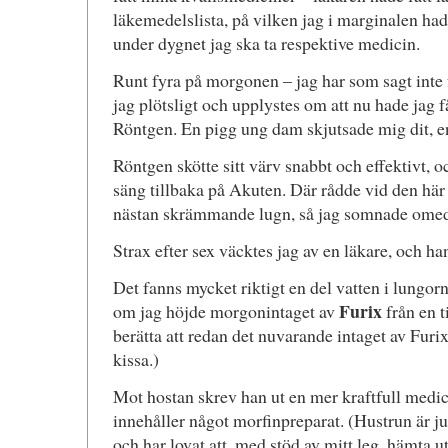
läkemedelslista, på vilken jag i marginalen had
under dygnet jag ska ta respektive medicin.
Runt fyra på morgonen – jag har som sagt inte f
jag plötsligt och upplystes om att nu hade jag f
Röntgen. En pigg ung dam skjutsade mig dit, en
Röntgen skötte sitt värv snabbt och effektivt, o
säng tillbaka på Akuten. Där rådde vid den här
nästan skrämmande lugn, så jag somnade omed
Strax efter sex väcktes jag av en läkare, och h
Det fanns mycket riktigt en del vatten i lungor
Furix
om jag höjde morgonintaget av
från en ti
berätta att redan det nuvarande intaget av Furix
kissa.)
Mot hostan skrev han ut en mer kraftfull medi
innehåller något morfinpreparat. (Hustrun är ju
och har lovat att, med stöd av mitt leg, hämta u