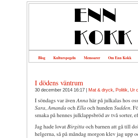
Blog
Kulturspegeln
Memoarer
Om Enn Kokk
I dödens väntrum
30 december 2014 16:17 |
Mat & dryck
,
Politik
,
Ur 
I söndags var även
Anna
här på julkalas hos os
Sara
,
Amanda
och
Ella
och hunden
Sudden
. F
smaka på hennes julklappsbröd av två sorter, efte
Jag hade lovat
Birgitta
och barnen att gå till d
helgerna, så på måndag morgon klev jag upp och