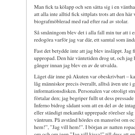
Man fick ta kölapp och sen sätta sig i en vänth
att alla inte alltid fick sittplats trots att den hä
biografmöblerad med rad efter rad av stolar.
Så småningom blev det i alla fall min tur att 
redogöra varför jag var där, ett samtal som änd
Fast det betydde inte att jag blev insläppt. Jag fi
uppropad. Den här väntetiden drog ut, och jag 
gånger innan jag blev en av de utvalda.
Läget där inne på Akuten var obeskrivbart – kaot
låg människor precis överallt, alltså även ute i
informationsdisken. Personalen var otroligt stre
förtalar den; jag begriper fullt ut dess pressade 
Inferno bidrog sådant som att en del av de inta
eller ständigt mekanikt upprepade rörelser såg u
väntrum. På avstånd hördes en mansröst om och
hem!”, ”Jag vill hem!”. I början av natten rop
om och om igen ”Jag vill kissa!” till dess att en