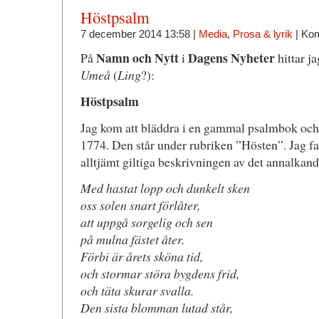
Höstpsalm
7 december 2014 13:58 |
Media
,
Prosa & lyrik
|
Kom
Namn och Nytt
Dagens Nyheter
På
i
hittar ja
Umeå
(
Ling
?):
Höstpsalm
Jag kom att bläddra i en gammal psalmbok och 
1774. Den står under rubriken ”Hösten”. Jag f
alltjämt giltiga beskrivningen av det annalkand
Med hastat lopp och dunkelt sken
oss solen snart förlåter,
att uppgå sorgelig och sen
på mulna fästet åter.
Förbi är årets sköna tid,
och stormar störa bygdens frid,
och täta skurar svalla.
Den sista blomman lutad står,