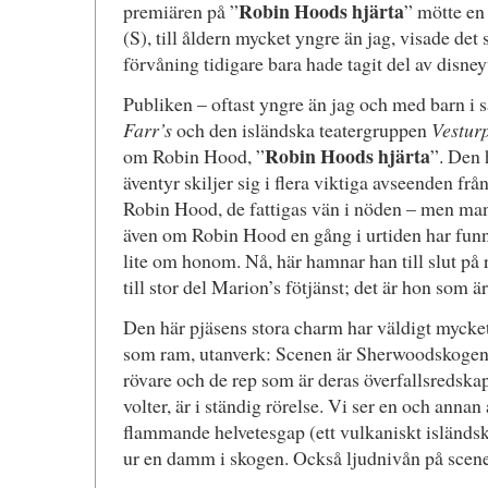
Robin Hoods hjärta
premiären på ”
” mötte en
(S), till åldern mycket yngre än jag, visade det si
förvåning tidigare bara hade tagit del av disne
Publiken – oftast yngre än jag och med barn i s
Farr’s
och den isländska teatergruppen
Vestur
Robin Hoods hjärta
om Robin Hood, ”
”. Den 
äventyr skiljer sig i flera viktiga avseenden frå
Robin Hood, de fattigas vän i nöden – men man 
även om Robin Hood en gång i urtiden har funni
lite om honom. Nå, här hamnar han till slut på rätt
till stor del Marion’s fötjänst; det är hon som är
Den här pjäsens stora charm har väldigt mycket
som ram, utanverk: Scenen är Sherwoodskogen 
rövare och de rep som är deras överfallsredska
volter, är i ständig rörelse. Vi ser en och annan
flammande helvetesgap (ett vulkaniskt isländsk
ur en damm i skogen. Också ljudnivån på scen