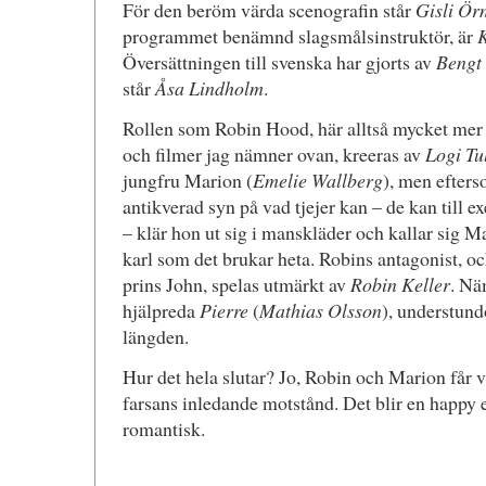
För den beröm värda scenografin står
Gisli Ör
programmet benämnd slagsmålsinstruktör, är
Översättningen till svenska har gjorts av
Bengt
står
Åsa Lindholm
.
Rollen som Robin Hood, här alltså mycket mer 
och filmer jag nämner ovan, kreeras av
Logi Tu
jungfru Marion (
Emelie Wallberg
), men efter
antikverad syn på vad tjejer kan – de kan till e
– klär hon ut sig i manskläder och kallar sig Ma
karl som det brukar heta. Robins antagonist, o
prins John, spelas utmärkt av
Robin Keller
. Nä
hjälpreda
Pierre
(
Mathias Olsson
), understun
längden.
Hur det hela slutar? Jo, Robin och Marion får va
farsans inledande motstånd. Det blir en happy 
romantisk.