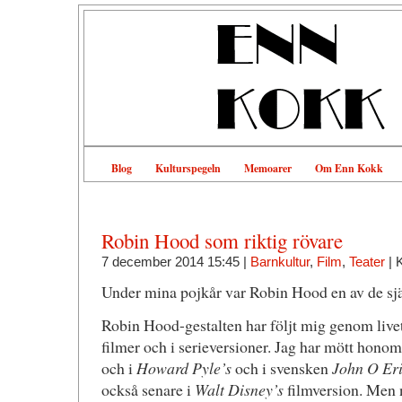
Blog
Kulturspegeln
Memoarer
Om Enn Kokk
Robin Hood som riktig rövare
7 december 2014 15:45 |
Barnkultur
,
Film
,
Teater
|
Under mina pojkår var Robin Hood en av de själ
Robin Hood-gestalten har följt mig genom livet,
filmer och i serieversioner. Jag har mött honom
och i
Howard Pyle’s
och i svensken
John O Er
också senare i
Walt Disney’s
filmversion. Men n