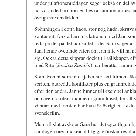
under julaftonsmiddagen säger också en del av 
närvarande barnhorden beska sanningar med ad
övriga vuxenvärlden.
Spänningen i detta kaos, stor nog ändå, skruvas
väntar sitt första barn i relationen med Jan, som
reda på det på det här sättet – det Sara säger ä
Jan, henne ovetande eftersom Jan inte vill ha någ
sig. Också detta sipprar dock ut i sällskapet, e
med Rita (
Jessica Zandén
) har berättat sannin
Som även ni som inte själva har sett filmen säke
spriten, outredda konflikter plus en grannrela
efter den andra. Janne hinner till exempel ank
och även tomten, mannen i grannhuset, för att va
väntar; med tomten har han för övrigt ett av de
svensk film.
Men till slut avslöjar Sara hur det egentligen l
samlagen med maken aldrig gav önskat resultat,