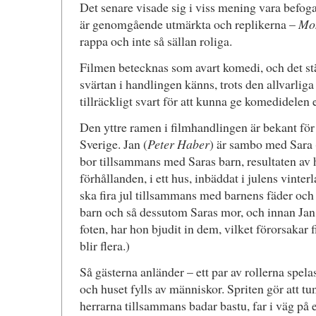
Det senare visade sig i viss mening vara befog
är genomgående utmärkta och replikerna –
Mon
rappa och inte så sällan roliga.
Filmen betecknas som avart komedi, och det st
svärtan i handlingen känns, trots den allvarliga
tillräckligt svart för att kunna ge komedidelen 
Den yttre ramen i filmhandlingen är bekant för
Sverige. Jan (
Peter Haber
) är sambo med Sara 
bor tillsammans med Saras barn, resultaten av 
förhållanden, i ett hus, inbäddat i julens vinte
ska fira jul tillsammans med barnens fäder och
barn och så dessutom Saras mor, och innan Jan r
foten, har hon bjudit in dem, vilket förorsakar f
blir flera.)
Så gästerna anländer – ett par av rollerna spela
och huset fylls av människor. Spriten gör att t
herrarna tillsammans badar bastu, far i väg på e