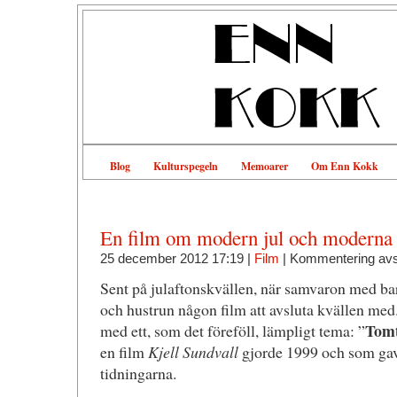
Blog
Kulturspegeln
Memoarer
Om Enn Kokk
En film om modern jul och moderna f
25 december 2012 17:19 |
Film
|
Kommentering av
Sent på julaftonskvällen, när samvaron med bar
och hustrun någon film att avsluta kvällen med.
Tomt
med ett, som det föreföll, lämpligt tema: ”
en film
Kjell Sundvall
gjorde 1999 och som gavs
tidningarna.