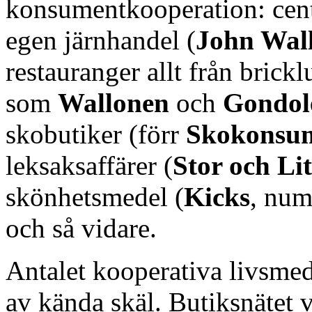
konsumentkooperation: cent
egen järnhandel (
John Wal
restauranger allt från brickl
som
Wallonen
och
Gondol
skobutiker (förr
Skokonsu
leksaksaffärer (
Stor och Li
skönhetsmedel (
Kicks
, nume
och så vidare.
Antalet kooperativa livsmede
av kända skäl. Butiksnätet v