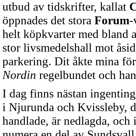
utbud av tidskrifter, kallat
C
öppnades det stora
Forum
-
helt köpkvarter med bland 
stor livsmedelshall mot åsid
parkering. Dit åkte mina fö
Nordin
regelbundet och han
I dag finns nästan ingentin
i Njurunda och Kvissleby, d
handlade, är nedlagda, och
numera en del av Sundsvall,