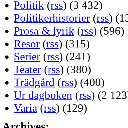
Politik
(
rss
) (3 432)
Politikerhistorier
(
rss
) (1
Prosa & lyrik
(
rss
) (596)
Resor
(
rss
) (315)
Serier
(
rss
) (241)
Teater
(
rss
) (380)
Trädgård
(
rss
) (400)
Ur dagboken
(
rss
) (2 123
Varia
(
rss
) (129)
Archives: