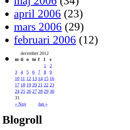
maj 2006
(34)
april 2006
(23)
mars 2006
(29)
februari 2006
(12)
december 2012
m
ti
o
to
f
l
s
1
2
3
4
5
6
7
8
9
10
11
12
13
14
15
16
17
18
19
20
21
22
23
24
25
26
27
28
29
30
31
« Nov
Jan »
Blogroll