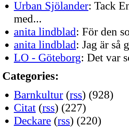
Urban Sjölander
: Tack E
med...
anita lindblad
: För den s
anita lindblad
: Jag är så 
LO - Göteborg
: Det var s
Categories:
Barnkultur
(
rss
) (928)
Citat
(
rss
) (227)
Deckare
(
rss
) (220)