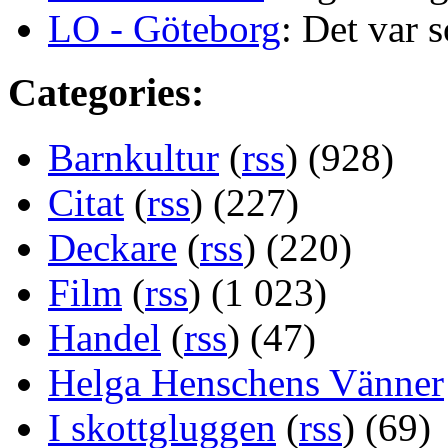
LO - Göteborg
: Det var s
Categories:
Barnkultur
(
rss
) (928)
Citat
(
rss
) (227)
Deckare
(
rss
) (220)
Film
(
rss
) (1 023)
Handel
(
rss
) (47)
Helga Henschens Vänner
I skottgluggen
(
rss
) (69)