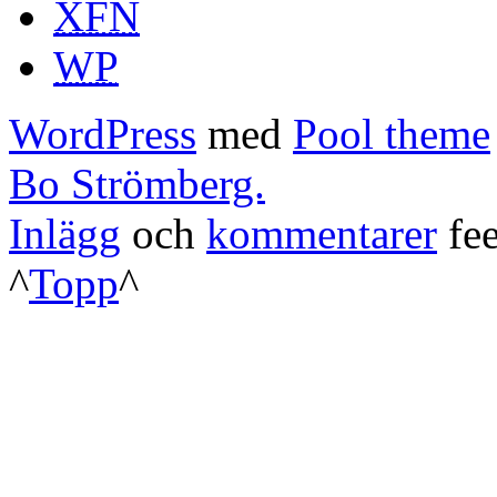
XFN
WP
WordPress
med
Pool theme
Bo Strömberg.
Inlägg
och
kommentarer
fee
^
Topp
^