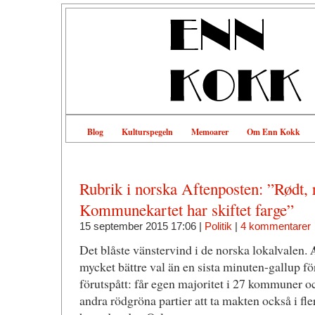
Blog
Kulturspegeln
Memoarer
Om Enn Kokk
Rubrik i norska Aftenposten: ”Rødt, r
Kommunekartet har skiftet farge”
15 september 2015 17:06 |
Politik
|
4 kommentarer
Det blåste vänstervind i de norska lokalvalen.
mycket bättre val än en sista minuten-gallup fö
förutspått: får egen majoritet i 27 kommuner
andra rödgröna partier att ta makten också i fler