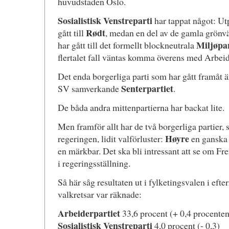
huvudstaden Oslo.
Sosialistisk Venstreparti
har tappat något: Ut
Rødt
gått till
, medan en del av de gamla grönv
Miljøpa
har gått till det formellt blockneutrala
flertalet fall väntas komma överens med Arbeid
Det enda borgerliga parti som har gått framåt 
Senterpartiet
SV samverkande
.
De båda andra mittenpartierna har backat lite.
Men framför allt har de två borgerliga partier, s
Høyre
regeringen, lidit valförluster:
en ganska 
en märkbar. Det ska bli intressant att se om Fre
i regeringsställning.
Så här såg resultaten ut i fylketingsvalen i eft
valkretsar var räknade:
Arbeiderpartiet
33,6 procent (+ 0,4 procenten
Sosialistisk Venstreparti
4,0 procent (- 0,3)