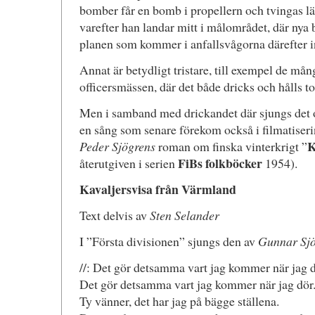
bomber får en bomb i propellern och tvingas lä
varefter han landar mitt i målområdet, där nya 
planen som kommer i anfallsvågorna därefter in
Annat är betydligt tristare, till exempel de mån
officersmässen, där det både dricks och hålls t
Men i samband med drickandet där sjungs det o
en sång som senare förekom också i filmatiseri
K
Peder Sjögrens
roman om finska vinterkrigt ”
FiBs folkböcker
återutgiven i serien
1954).
Kavaljersvisa från Värmland
Text delvis av
Sten Selander
I ”Första divisionen” sjungs den av
Gunnar Sj
//: Det gör detsamma vart jag kommer när jag d
Det gör detsamma vart jag kommer när jag dör
Ty vänner, det har jag på bägge ställena.