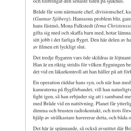
och tillbringat den senaste tiden på sjukhus.
Bråde får som närmaste chef, divisionschef, k
(
Gunnar Sjöberg
). Hanssons problem blir, gans
hans fästmö, Mona Falkstedt (
Irma Christenss
gifta sig med och skaffa barn med, hotar lämn
sitt jobb i det farliga flyget. Den här delen av 
av filmen ett lyckligt slut.
Det tredje flygaren vars öde skildras är löjtnan
Han är en riktig stridis för vilken flygningen b
det vid en läkarkontroll att han håller på att fö
En operation räddar hans syn, och när han med å
kamraterna på flygförbandet, vill han naturligtvi
fight igen, så han erbjuder sig att i samband m
med Bråde vid en nattövning. Planet får ytterli
dimma och brusten radiokontakt, och trots förs
hjälp av strålkastare havererar detta, och båd
Det här är spännande, så också avsnittet där Brå