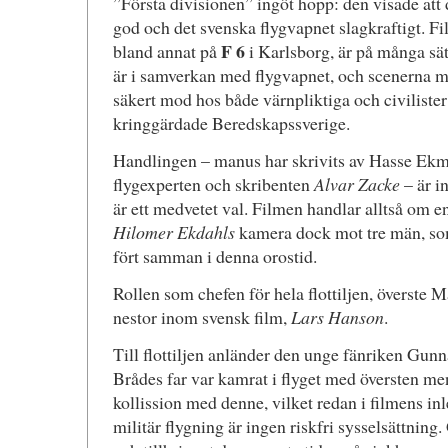
”Första divisionen” ingöt hopp: den visade att
god och det svenska flygvapnet slagkraftigt. Fi
F 6
bland annat på
i Karlsborg, är på många sä
är i samverkan med flygvapnet, och scenerna 
säkert mod hos både värnpliktiga och civilister
kringgärdade Beredskapssverige.
Handlingen – manus har skrivits av Hasse Ek
flygexperten och skribenten
Alvar Zacke
– är i
är ett medvetet val. Filmen handlar alltså om en 
Hilomer Ekdahls
kamera dock mot tre män, som
fört samman i denna orostid.
Rollen som chefen för hela flottiljen, överste 
nestor inom svensk film,
Lars Hanson
.
Till flottiljen anländer den unge fänriken Gunn
Brådes far var kamrat i flyget med översten 
kollission med denne, vilket redan i filmens in
militär flygning är ingen riskfri sysselsättning.