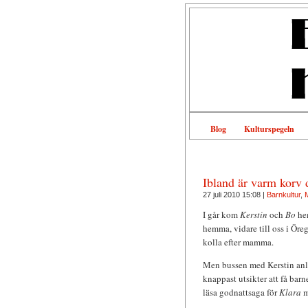
Blog
Kulturspegeln
Ibland är varm korv 
27 juli 2010 15:08 |
Barnkultur
,
M
I går kom
Kerstin
och
Bo
hem
hemma, vidare till oss i Öre
kolla efter mamma.
Men bussen med Kerstin anlän
knappast utsikter att få barn
läsa godnattsaga för
Klara
m