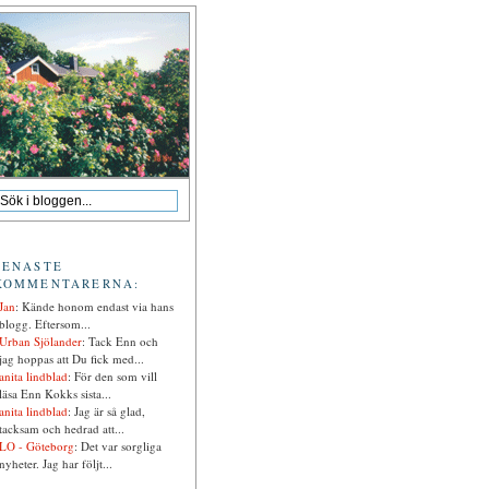
SENASTE
KOMMENTARERNA:
Jan
: Kände honom endast via hans
blogg. Eftersom...
Urban Sjölander
: Tack Enn och
jag hoppas att Du fick med...
anita lindblad
: För den som vill
läsa Enn Kokks sista...
anita lindblad
: Jag är så glad,
tacksam och hedrad att...
LO - Göteborg
: Det var sorgliga
nyheter. Jag har följt...