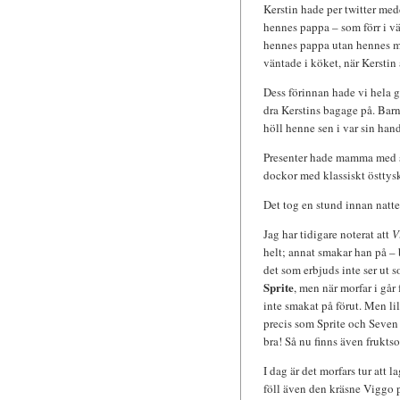
Kerstin hade per twitter med
hennes pappa – som förr i vä
hennes pappa utan hennes m
väntade i köket, när Kerstin 
Dess förinnan hade vi hela g
dra Kerstins bagage på. Barn
höll henne sen i var sin han
Presenter hade mamma med si
dockor med klassiskt östtysk
Det tog en stund innan natten
Jag har tidigare noterat att
V
helt; annat smakar han på – ba
det som erbjuds inte ser ut 
Sprite
, men när morfar i går
inte smakat på förut. Men lil
precis som Sprite och Seven
bra! Så nu finns även fruktso
I dag är det morfars tur att 
föll även den kräsne Viggo 