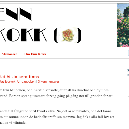
Memoarer
Om Enn Kokk
det bästa som finns
at & dryck
,
Ur dagboken
|
3 kommentarer
 från München, och Kerstin fortsatte, efter att ha duschat och bytt om
grund. Barnen sprang timmar i förväg gång på gång ner till grinden för att
de till Öregrund först kvart i elva. Nå, det är sommarlov, och det fanns
en att somna innan de hade fått träffa sin mamma. Jag fick i alla fall lov att
edan vi väntade.