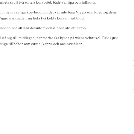
erhets skull två sorters korvbröd, både vanliga och fullkorn.
köpt hem vanliga korvbröd, för det var inte bara Viggo som föredrog dem.
Viggo mumsade i sig hela två kokta korvar med bröd.
ddelade att han dessutom också hade ätit ett päron.
tå sig till middagen, när morfar ska bjuda på wienerschnitzel. Fast i just
stiga tillbehör som citron, kapris och ansjovisfiléer.