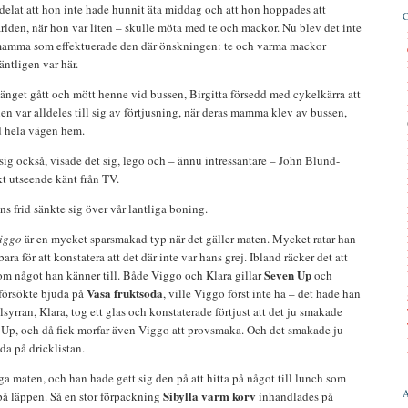
delat att hon inte hade hunnit äta middag och att hon hoppades att
rlden, när hon var liten – skulle möta med te och mackor. Nu blev det inte
amma som effektuerade den där önskningen: te och varma mackor
äntligen var här.
änget gått och mött henne vid bussen, Birgitta försedd med cykelkärra att
en var alldeles till sig av förtjusning, när deras mamma klev av bussen,
d hela vägen hem.
g också, visade det sig, lego och – ännu intressantare – John Blund-
t utseende känt från TV.
s frid sänkte sig över vår lantliga boning.
iggo
är en mycket sparsmakad typ när det gäller maten. Mycket ratar han
ra för att konstatera att det där inte var hans grej. Ibland räcker det att
Seven Up
som något han känner till. Både Viggo och Klara gillar
och
Vasa fruktsoda
 försökte bjuda på
, ville Viggo först inte ha – det hade han
lsyrran, Klara, tog ett glas och konstaterade förtjust att det ju smakade
 Up, och då fick morfar även Viggo att provsmaka. Och det smakade ju
da på dricklistan.
laga maten, och han hade gett sig den på att hitta på något till lunch som
Sibylla varm korv
på läppen. Så en stor förpackning
inhandlades på