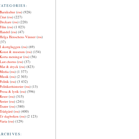
CATEGORIES:
Barnkultur
(
rss
) (928)
Citat
(
rss
) (227)
Deckare
(
rss
) (220)
Film
(
rss
) (1 023)
Handel
(
rss
) (47)
Helga Henschens Vänner
(
rss
)
(37)
I skottgluggen
(
rss
) (69)
Konst & museum
(
rss
) (154)
Korta meningar
(
rss
) (56)
Last chorus
(
rss
) (37)
Mat & dryck
(
rss
) (823)
Media
(
rss
) (1 377)
Musik
(
rss
) (2 303)
Politik
(
rss
) (3 432)
Politikerhistorier
(
rss
) (13)
Prosa & lyrik
(
rss
) (596)
Resor
(
rss
) (315)
Serier
(
rss
) (241)
Teater
(
rss
) (380)
Trädgård
(
rss
) (400)
Ur dagboken
(
rss
) (2 123)
Varia
(
rss
) (129)
ARCHIVES: