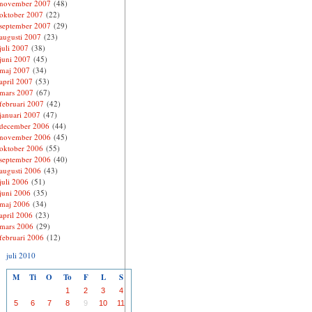
november 2007
(48)
oktober 2007
(22)
september 2007
(29)
augusti 2007
(23)
juli 2007
(38)
juni 2007
(45)
maj 2007
(34)
april 2007
(53)
mars 2007
(67)
februari 2007
(42)
januari 2007
(47)
december 2006
(44)
november 2006
(45)
oktober 2006
(55)
september 2006
(40)
augusti 2006
(43)
juli 2006
(51)
juni 2006
(35)
maj 2006
(34)
april 2006
(23)
mars 2006
(29)
februari 2006
(12)
juli 2010
M
Ti
O
To
F
L
S
1
2
3
4
5
6
7
8
9
10
11