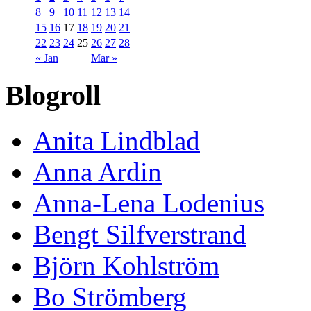
8
9
10
11
12
13
14
15
16
17
18
19
20
21
22
23
24
25
26
27
28
« Jan
Mar »
Blogroll
Anita Lindblad
Anna Ardin
Anna-Lena Lodenius
Bengt Silfverstrand
Björn Kohlström
Bo Strömberg