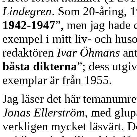
Lindegren
. Som 20-åring, 1
1942-1947
”, men jag hade d
exempel i mitt liv- och hu
redaktören
Ivar Öhmans
ant
bästa dikterna
”; dess utgi
exemplar är från 1955.
Jag läser det här temanumre
Jonas Ellerström
, med glup
verkligen mycket läsvärt. D