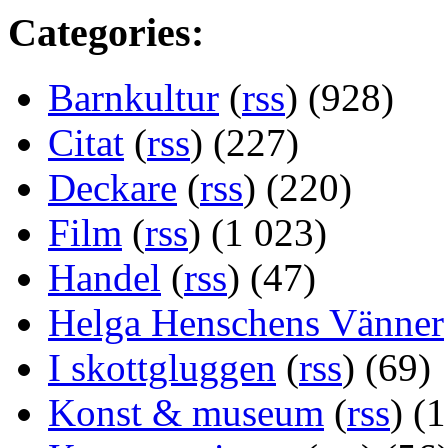
Categories:
Barnkultur
(
rss
) (928)
Citat
(
rss
) (227)
Deckare
(
rss
) (220)
Film
(
rss
) (1 023)
Handel
(
rss
) (47)
Helga Henschens Vänner
I skottgluggen
(
rss
) (69)
Konst & museum
(
rss
) (