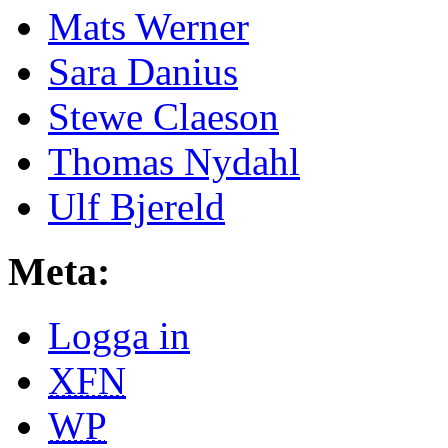
Mats Werner
Sara Danius
Stewe Claeson
Thomas Nydahl
Ulf Bjereld
Meta:
Logga in
XFN
WP