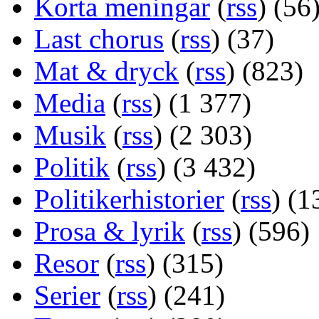
Korta meningar
(
rss
) (56
Last chorus
(
rss
) (37)
Mat & dryck
(
rss
) (823)
Media
(
rss
) (1 377)
Musik
(
rss
) (2 303)
Politik
(
rss
) (3 432)
Politikerhistorier
(
rss
) (1
Prosa & lyrik
(
rss
) (596)
Resor
(
rss
) (315)
Serier
(
rss
) (241)