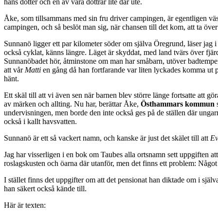
hans dotter och en av våra döttrar lite där ute.
Åke, som tillsammans med sin fru driver campingen, är egentligen västm
campingen, och så beslöt man sig, när chansen till det kom, att ta över
Sunnanö ligger ett par kilometer söder om själva Öregrund, läser jag 
också cyklat, känns längre. Läget är skyddat, med land tvärs över fjär
Sunnanöbadet hör, åtminstone om man har småbarn, utöver badtemperatu
att vår
Matti
en gång då han fortfarande var liten lyckades komma ut p
hänt.
Ett skäl till att vi även sen när barnen blev större länge fortsatte att
av märken och allting. Nu har, berättar Åke,
Östhammars kommun
s
undervisningen, men borde den inte också ges på de ställen där ungarn
också i kallt havsvatten.
Sunnanö är ett så vackert namn, och kanske är just det skälet till att
Ev
Jag har visserligen i en bok om Taubes alla ortsnamn sett uppgiften at
roslagskusten och öarna där utanför, men det finns ett problem: Något 
I stället finns det uppgifter om att det pensionat han diktade om i sjä
han säkert också kände till.
Här är texten: