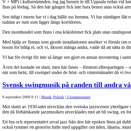
V + MP) i kulturnämnden, tog jag bussen in till Uppsala redan vid lunch
firas på lördag. Så den här gången fick inte bara benen utan också ar
Sen tidigt i morse har vi i dag hållit oss hemma. Vi har nämligen fått
raddan av rum som ligger längs korridoren.
Den inomhusdel som finns i ena kökshörnet fick plats utan omdispositio
Med hjälp av firman som gjorde installationen ansöker vi förstås om ro
boom för billig el, och vi, liksom många andra, valde då att sätta in d
Vi har för övrigt för inte så länge sen gjort en annan investering i s
Även det kostade en slant, men här fanns – förutom elbesparingen – 
när som helst, till exempel under de höst- och vintermånader då vi öve
Svensk swingmusik på randen till andra vä
9 september 2009 9:11 |
Musik
,
Politik
|
2 kommentarer
Mot slutet av 1930-talet utvecklas den svenska jazzscenen ytterligare n
den då förhärskande jazzmusiken utvecklades mot att bli swing, en form 
Ett bra och representativt urval jazz från den här epoken finns på du
också rymmer ett generöst häfte med uppgifter om tiden, låtarna, mu