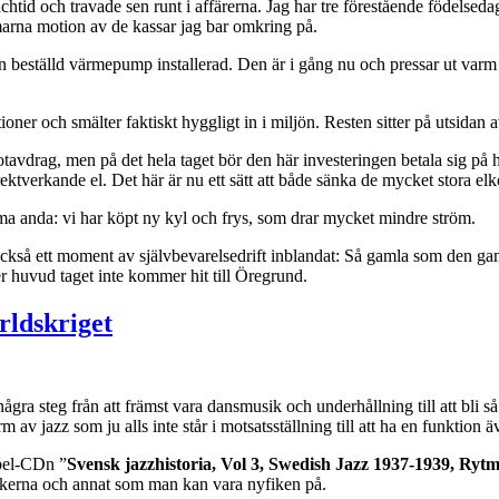
tid och travade sen runt i affärerna. Jag har tre förestående födelsedag
marna motion av de kassar jag bar omkring på.
 en beställd värmepump installerad. Den är i gång nu och pressar ut varm 
ner och smälter faktiskt hyggligt in i miljön. Resten sitter på utsidan 
tavdrag, men på det hela taget bör den här investeringen betala sig på h
irektverkande el. Det här är nu ett sätt att både sänka de mycket stora el
amma anda: vi har köpt ny kyl och frys, som drar mycket mindre ström.
också ett moment av självbevarelsedrift inblandat: Så gamla som den ga
r huvud taget inte kommer hit till Öregrund.
rldskriget
ågra steg från att främst vara dansmusik och underhållning till att bli så
av jazz som ju alls inte står i motsatsställning till att ha en funktion 
bbel-CDn ”
Svensk jazzhistoria, Vol 3, Swedish Jazz 1937-1939, Ryt
sikerna och annat som man kan vara nyfiken på.