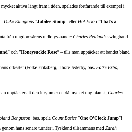
cket aktiva långt fram i tiden, spelades fortfarande till exempel i
t
i
Duke Ellingtons
”
Jubilee Stomp
” eller
Hot-Erio
i ”
That’s a
anta från ungdomsårens radiolyssnande:
Charles Redlands
swingband
ound
” och ”
Honeysuckle Rose
” – tills man upptäcker att bandet bland
ans orkester (Folke Eriksberg, Thore Jederby, bas,
Folke Erbo
,
är man upptäcker att den inrymmer en då mycket ung pianist,
Charles
oland Bengtsson
, bas, spela
Count Basies
”
One O’Clock Jump
”!
onom genom hans senare turnéer i Tyskland tillsammans med
Zarah