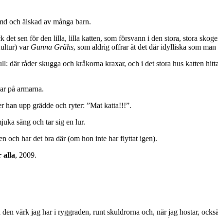
ömd och älskad av många barn.
ck det sen för den lilla, lilla katten, som försvann i den stora, stora skog
ultur) var
Gunna Grähs
, som aldrig offrar åt det där idylliska som man
ll: där råder skugga och kråkorna kraxar, och i det stora hus katten hittar
gar på armarna.
ler han upp grädde och ryter: ”Mat katta!!!”.
juka säng och tar sig en lur.
en och har det bra där (om hon inte har flyttat igen).
 alla
, 2009.
 bota den värk jag har i ryggraden, runt skuldrorna och, när jag hostar, 