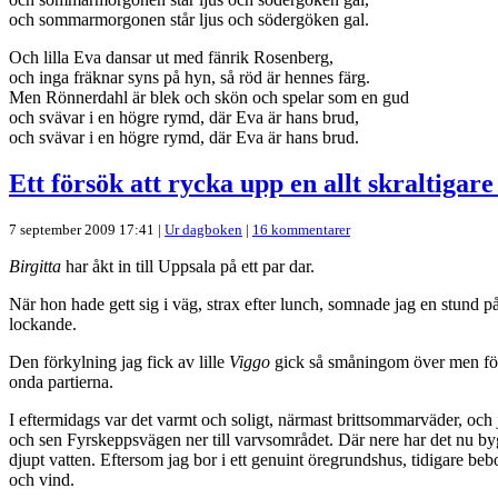
och sommarmorgonen står ljus och södergöken gal.
Och lilla Eva dansar ut med fänrik Rosenberg,
och inga fräknar syns på hyn, så röd är hennes färg.
Men Rönnerdahl är blek och skön och spelar som en gud
och svävar i en högre rymd, där Eva är hans brud,
och svävar i en högre rymd, där Eva är hans brud.
Ett försök att rycka upp en allt skraltigar
7 september 2009 17:41 |
Ur dagboken
|
16 kommentarer
Birgitta
har åkt in till Uppsala på ett par dar.
När hon hade gett sig i väg, strax efter lunch, somnade jag en stund på
lockande.
Den förkylning jag fick av lille
Viggo
gick så småningom över men följd
onda partierna.
I eftermidags var det varmt och soligt, närmast brittsommarväder, och 
och sen Fyrskeppsvägen ner till varvsområdet. Där nere har det nu bygg
djupt vatten. Eftersom jag bor i ett genuint öregrundshus, tidigare beb
och vind.