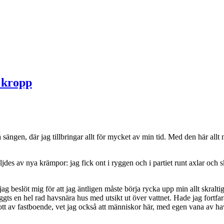
e kropp
 sängen, där jag tillbringar allt för mycket av min tid. Med den här all
es av nya krämpor: jag fick ont i ryggen och i partiet runt axlar och s
jag beslöt mig för att jag äntligen måste börja rycka upp min allt skra
ts en hel rad havsnära hus med utsikt ut över vattnet. Hade jag fortfaran
ott av fastboende, vet jag också att människor här, med egen vana av have