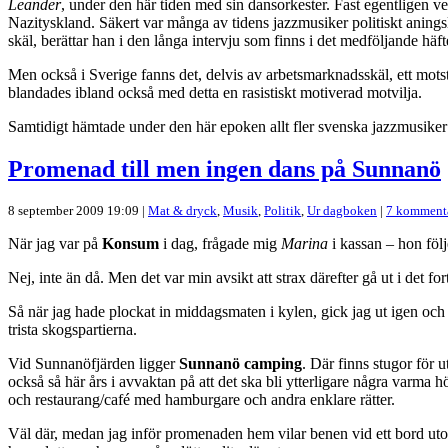
Leander
, under den här tiden med sin dansorkester. Fast egentligen
Nazityskland. Säkert var många av tidens jazzmusiker politiskt aningslö
skäl, berättar han i den långa intervju som finns i det medföljande häft
Men också i Sverige fanns det, delvis av arbetsmarknadsskäl, ett mots
blandades ibland också med detta en rasistiskt motiverad motvilja.
Samtidigt hämtade under den här epoken allt fler svenska jazzmusiker 
Promenad till men ingen dans på Sunnanö
8 september 2009 19:09 |
Mat & dryck
,
Musik
,
Politik
,
Ur dagboken
|
7 komment
När jag var på
Konsum
i dag, frågade mig
Marina
i kassan – hon föl
Nej, inte än då. Men det var min avsikt att strax därefter gå ut i det fo
Så när jag hade plockat in middagsmaten i kylen, gick jag ut igen och
trista skogspartierna.
Vid Sunnanöfjärden ligger
Sunnanö camping
. Där finns stugor för 
också så här års i avvaktan på att det ska bli ytterligare några var
och restaurang/café med hamburgare och andra enklare rätter.
Väl där, medan jag inför promenaden hem vilar benen vid ett bord u