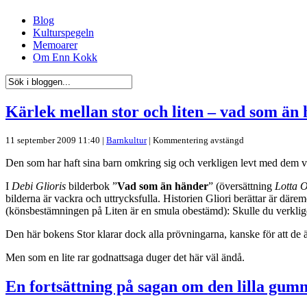
Blog
Kulturspegeln
Memoarer
Om Enn Kokk
Kärlek mellan stor och liten – vad som än
11 september 2009 11:40 |
Barnkultur
|
Kommentering avstängd
Den som har haft sina barn omkring sig och verkligen levt med dem vet, 
I
Debi Glioris
bilderbok ”
Vad som än händer
” (översättning
Lotta 
bilderna är vackra och uttrycksfulla. Historien Gliori berättar är dä
(könsbestämningen på Liten är en smula obestämd): Skulle du verkl
Den här bokens Stor klarar dock alla prövningarna, kanske för att de är
Men som en lite rar godnattsaga duger det här väl ändå.
En fortsättning på sagan om den lilla gu