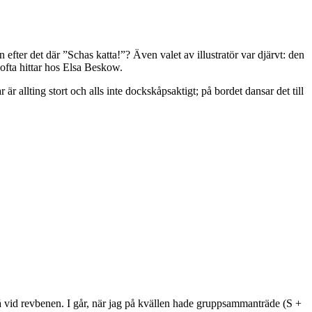
en efter det där ”Schas katta!”? Även valet av illustratör var djärvt: den
 ofta hittar hos Elsa Beskow.
 är allting stort och alls inte dockskåpsaktigt; på bordet dansar det till
också vid revbenen. I går, när jag på kvällen hade gruppsammanträde (S +