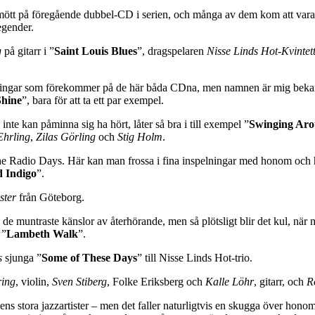
ött på föregående dubbel-CD i serien, och många av dem kom att vara my
egender.
g
på gitarr i ”
Saint Louis Blues
”, dragspelaren
Nisse Linds Hot-Kvintet
nspelningar som förekommer på de här båda CDna, men namnen är mig bek
Shine
”, bara för att ta ett par exempel.
inte kan påminna sig ha hört, låter så bra i till exempel ”
Swinging Ar
Ehrling
,
Zilas Görling
och
Stig Holm
.
e Radio Days. Här kan man frossa i fina inspelningar med honom och h
 Indigo
”.
ster
från Göteborg.
te de muntraste känslor av återhörande, men så plötsligt blir det kul, n
 ”
Lambeth Walk
”.
s
sjunga ”
Some of These Days
” till Nisse Linds Hot-trio.
ring
, violin,
Sven Stiberg
, Folke Eriksberg och
Kalle Löhr
, gitarr, och
R
idens stora jazzartister – men det faller naturligtvis en skugga över h