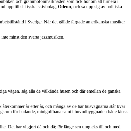
anspubliken och grammofonmarknaden som fick honom att turnera i
nd upp till sitt tyska skivbolag,
Odeon
, och sa upp sig av politiska
arbetstillstånd i Sverige. När det gällde färgade amerikanska musiker
 inte minst den svarta jazzmusiken.
okiga vägen, såg alla de välkända husen och där emellan de ganska
olk återkommer år efter år, och många av de här husvagnarna står kvar
ädningsrum för badande, minigolfbana samt i huvudbyggnaden både kiosk
ite. Det har vi gjort då och då; för länge sen umgicks till och med