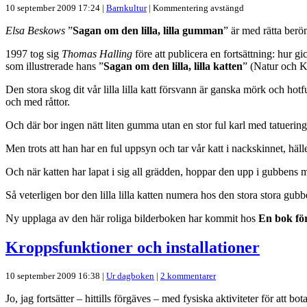
10 september 2009 17:24 |
Barnkultur
|
Kommentering avstängd
Elsa Beskows
”
Sagan om den lilla, lilla gumman
” är med rätta ber
1997 tog sig
Thomas Halling
före att publicera en fortsättning: hur gi
som illustrerade hans ”
Sagan om den lilla, lilla katten
” (Natur och K
Den stora skog dit vår lilla lilla katt försvann är ganska mörk och hotfu
och med råttor.
Och där bor ingen nätt liten gumma utan en stor ful karl med tatuerin
Men trots att han har en ful uppsyn och tar vår katt i nackskinnet, häl
Och när katten har lapat i sig all grädden, hoppar den upp i gubbens m
Så veterligen bor den lilla lilla katten numera hos den stora stora gubb
Ny upplaga av den här roliga bilderboken har kommit hos
En bok för
Kroppsfunktioner och installationer
10 september 2009 16:38 |
Ur dagboken
|
2 kommentarer
Jo, jag fortsätter – hittills förgäves – med fysiska aktiviteter för att