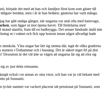
nö, började det med att han och familjen först kom som gäster till
tidigare berättat, men i år är han belåten: gästerna har varit många.
jag har gått otaliga gånger, när ungarna var små ofta med barnvagn,
parken
, som ligger ut mot öpnna havet. Till fördelarna med
trand utanför, fram till en badbrygga. Det senare hindrade ändå inte
kning ut i vattnet och fick upp honom innan något allvarligt hade
des simskola. Våra ungar har lärt sig simma där, tagit de olika graderna
 numera i Östhammar och i bassäng. Det är säkert inget fel på den
essutom är det väl inte ur vägen att ungarna lär sig att röra sig
sig av just detta ortsnamn.
jungit också i en annan av sina visor, och han var ju väl bekant med
nnits på Sunnanö.
 han tyckte namnet var vackert placerat sitt pensionat på Sunnanö, som