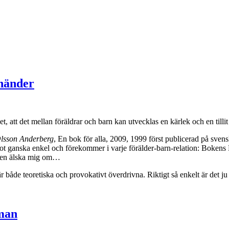
 händer
att det mellan föräldrar och barn kan utvecklas en kärlek och en tillit s
Olsson Anderberg
, En bok för alla, 2009, 1999 först publicerad på sven
remot ganska enkel och förekommer i varje förälder-barn-relation: Boke
igen älska mig om…
 både teoretiska och provokativt överdrivna. Riktigt så enkelt är det ju 
mman