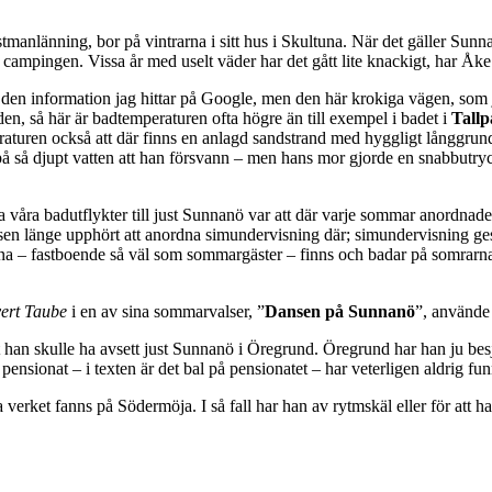
anlänning, bor på vintrarna i sitt hus i Skultuna. När det gäller Sunna
 campingen. Vissa år med uselt väder har det gått lite knackigt, har Åke 
i den information jag hittar på Google, men den här krokiga vägen, som 
den, så här är badtemperaturen ofta högre än till exempel i badet i
Tall
ren också att där finns en anlagd sandstrand med hyggligt långgrund s
å så djupt vatten att han försvann – men hans mor gjorde en snabbutryc
 göra våra badutflykter till just Sunnanö var att där varje sommar anordna
en länge upphört att anordna simundervisning där; simundervisning ges
a – fastboende så väl som sommargäster – finns och badar på somrarna? D
ert Taube
i en av sina sommarvalser, ”
Dansen på Sunnanö
”, använde 
t han skulle ha avsett just Sunnanö i Öregrund. Öregrund har han ju bes
pensionat – i texten är det bal på pensionatet – har veterligen aldrig fu
lva verket fanns på Södermöja. I så fall har han av rytmskäl eller för att