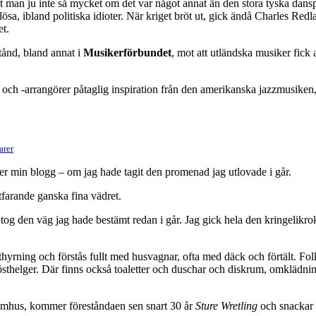
 vet man ju inte så mycket om det var något annat än den stora tyska d
sa, ibland politiska idioter. När kriget bröt ut, gick ändå Charles Redla
et.
tånd, bland annat i
Musikerförbundet
, mot att utländska musiker fick 
och -arrangörer påtaglig inspiration från den amerikanska jazzmusiken,
arer
jer min blogg – om jag hade tagit den promenad jag utlovade i går.
rtfarande ganska fina vädret.
 tog den väg jag hade bestämt redan i går. Jag gick hela den kringelikr
uthyrning och förstås fullt med husvagnar, ofta med däck och förtält. F
ma hösthelger. Där finns också toaletter och duschar och diskrum, omkl
tomhus, kommer föreståndaen sen snart 30 år
Sture Wretling
och snackar l