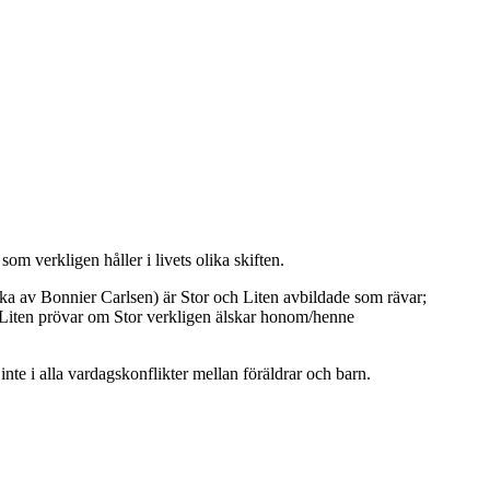
om verkligen håller i livets olika skiften.
ska av Bonnier Carlsen) är Stor och Liten avbildade som rävar;
ns Liten prövar om Stor verkligen älskar honom/henne
inte i alla vardagskonflikter mellan föräldrar och barn.