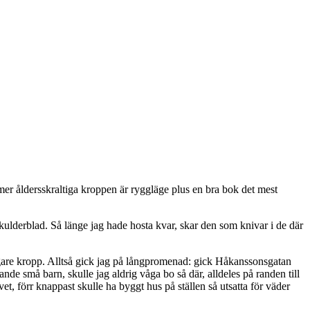
t mer åldersskraltiga kroppen är ryggläge plus en bra bok det mest
kulderblad. Så länge jag hade hosta kvar, skar den som knivar i de där
ltigare kropp. Alltså gick jag på långpromenad: gick Håkanssonsgatan
de små barn, skulle jag aldrig våga bo så där, alldeles på randen till
t, förr knappast skulle ha byggt hus på ställen så utsatta för väder