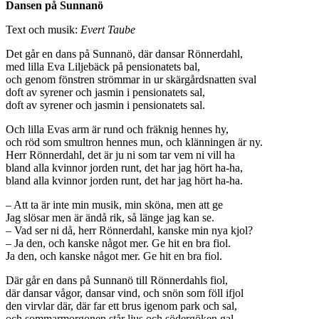
Dansen på Sunnanö
Text och musik:
Evert Taube
Det går en dans på Sunnanö, där dansar Rönnerdahl,
med lilla Eva Liljebäck på pensionatets bal,
och genom fönstren strömmar in ur skärgårdsnatten sval
doft av syrener och jasmin i pensionatets sal,
doft av syrener och jasmin i pensionatets sal.
Och lilla Evas arm är rund och fräknig hennes hy,
och röd som smultron hennes mun, och klänningen är ny.
Herr Rönnerdahl, det är ju ni som tar vem ni vill ha
bland alla kvinnor jorden runt, det har jag hört ha-ha,
bland alla kvinnor jorden runt, det har jag hört ha-ha.
– Att ta är inte min musik, min sköna, men att ge
Jag slösar men är ändå rik, så länge jag kan se.
– Vad ser ni då, herr Rönnerdahl, kanske min nya kjol?
– Ja den, och kanske något mer. Ge hit en bra fiol.
Ja den, och kanske något mer. Ge hit en bra fiol.
Där går en dans på Sunnanö till Rönnerdahls fiol,
där dansar vågor, dansar vind, och snön som föll ifjol
den virvlar där, där far ett brus igenom park och sal,
och sommarmorgonen står ljus och södergöken gal,