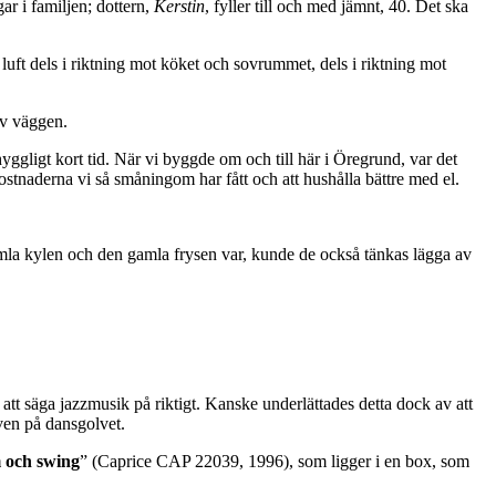
ar i familjen; dottern,
Kerstin
, fyller till och med jämnt, 40. Det ska
luft dels i riktning mot köket och sovrummet, dels i riktning mot
av väggen.
yggligt kort tid. När vi byggde om och till här i Öregrund, var det
kostnaderna vi så småningom har fått och att hushålla bättre med el.
mla kylen och den gamla frysen var, kunde de också tänkas lägga av
 att säga jazzmusik på riktigt. Kanske underlättades detta dock av att
även på dansgolvet.
m och swing
” (Caprice CAP 22039, 1996), som ligger i en box, som