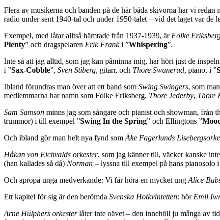
Flera av musikerna och banden på de här båda skivorna har vi redan m
radio under sent 1940-tal och under 1950-talet – vid det laget var de l
Exempel, med låtar alltså hämtade från 1937-1939, är
Folke Eriksber
Plenty
” och dragspelaren
Erik Frank
i ”
Whispering
”.
Inte så att jag alltid, som jag kan påminna mig, har hört just de i
i ”
Sax-Cobble
”,
Sven Stiberg
, gitarr, och
Thore Swanerud
, piano, i ”
Ibland förundras man över att ett band som
Swing Swingers
, som man 
medlemmarna har namn som Folke Eriksberg,
Thore Jederby
,
Thore 
Sam Samson
minns jag som sångare och pianist och showman, från th
trummor) i till exempel ”
Swing In the Spring
” och Ellingtons ”
Mood
Och ibland gör man helt nya fynd som
Åke Fagerlunds Lisebergsorke
Håkan von Eichvalds orkester
, som jag känner till, väcker kanske in
(han kallades så då)
Norman
– lyssna till exempel på hans pianosolo i
Och apropå unga medverkande: Vi får höra en mycket ung
Alice Bab
Ett kapitel för sig är den berömda
Svenska Hotkvintetten
: hör
Emil Iw
Arne Hülphers orkester
låter inte oävet – den innehöll ju många av t