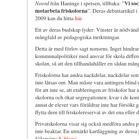
Vi so
Noord
från Haninge i spetsen, tillbaka: ”
motarbeta friskolorna
”. Deras debattartikel i
2009 kan du hitta
här
.
Ett av deras budskap lyder: Vinster är nödvänd
mångfald av pedagogiska inriktningar.
Detta är med förlov sagt nonsens. Inget hindra
kommunalpolitiker med ansvar för skola diffe
skolan, så att den tillhandahåller en sådan mån
Friskolorna har andra nackdelar, nackdelar som
inte låtsas om. Man måste vara antingen blind 
för att inte se, att etableringen av friskolor h
skolorna och ökat segregationen: kvar i de ko
annat de elever vars föräldrar inte har försökt 
flytta dem till friskolereservat av det ena eller 
Privatskolorna visar sig också medföra andra
inte beaktar. En utmärkt kartläggning av dessa
Vikströms
S-blogg
.