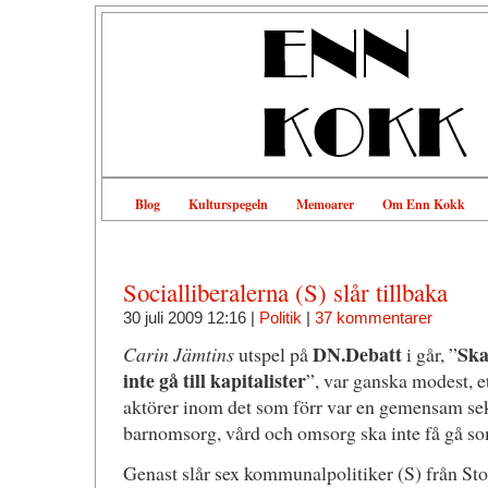
Blog
Kulturspegeln
Memoarer
Om Enn Kokk
Socialliberalerna (S) slår tillbaka
30 juli 2009 12:16 |
Politik
|
37 kommentarer
DN.Debatt
Ska
Carin Jämtins
utspel på
i går, ”
inte gå till kapitalister
”, var ganska modest, e
aktörer inom det som förr var en gemensam sekt
barnomsorg, vård och omsorg ska inte få gå som
Genast slår sex kommunalpolitiker (S) från S