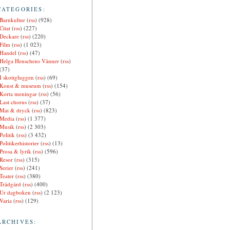
CATEGORIES:
Barnkultur
(
rss
) (928)
Citat
(
rss
) (227)
Deckare
(
rss
) (220)
Film
(
rss
) (1 023)
Handel
(
rss
) (47)
Helga Henschens Vänner
(
rss
)
(37)
I skottgluggen
(
rss
) (69)
Konst & museum
(
rss
) (154)
Korta meningar
(
rss
) (56)
Last chorus
(
rss
) (37)
Mat & dryck
(
rss
) (823)
Media
(
rss
) (1 377)
Musik
(
rss
) (2 303)
Politik
(
rss
) (3 432)
Politikerhistorier
(
rss
) (13)
Prosa & lyrik
(
rss
) (596)
Resor
(
rss
) (315)
Serier
(
rss
) (241)
Teater
(
rss
) (380)
Trädgård
(
rss
) (400)
Ur dagboken
(
rss
) (2 123)
Varia
(
rss
) (129)
ARCHIVES: