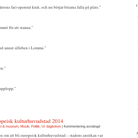
ons far) opererat knät, och nu börjar bitarna falla på plats.”
mit för att stanna.”
and annat silleben i Lomma.”
en.”
eupplopp.”
ropeisk kulturhuvudstad 2014
st & museum
,
Musik
,
Politik
,
Ur dagboken
|
Kommentering avstängd
gen om att bli europeisk kulturhuvudstad – stadens ansökan var