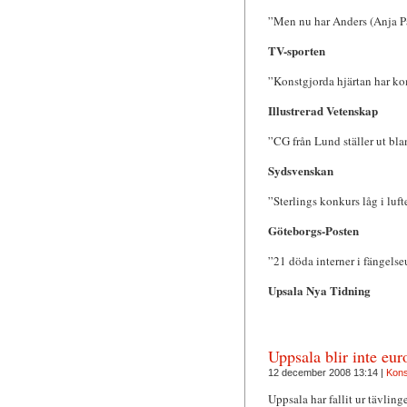
”Men nu har Anders (Anja Pärs
TV-sporten
”Konstgjorda hjärtan har kom
Illustrerad Vetenskap
”CG från Lund ställer ut bl
Sydsvenskan
”Sterlings konkurs låg i luft
Göteborgs-Posten
”21 döda interner i fängels
Upsala Nya Tidning
Uppsala blir inte eu
12 december 2008 13:14 |
Kon
Uppsala har fallit ur tävlin