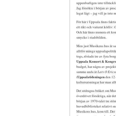
uppenbarligen inte tillräckli
Jag försökte i början av proc
legat lågt – jag vill ju inte 
För här i Uppsala finns fakti
ett rikt och varierat körliv:
Och här finns numera ett ko
smycke i stadsbilden.
Men just Musikens hus är sa
alltför många uppsalapolitike
togs, röstade tre av fyra bo
Uppsala Konsert & Kongre
budget, har några av projekt
samma anda är
Lars O Erics
Uppsalatideningen
(
den 12 d
kultursatsningar har man al
Det utdragna bråket om Musik
överdrivet försiktiga, när d
början av 1970-talet tre stör
huvudbiblioteket relativt sna
Musikens hus, kom till. Det t