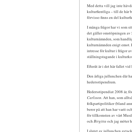
Med detta vill jag inte hävd
kulturfientliga – till de hä
förvisso finns en del kulturf
I många frågor har vi som si
det gäller omstöpningen av S
kulturnämnden, som handlägge
kulturnämnden enigt emot. E
intresse för kultur i frågor a
ställningstagande i kulturko
Efteråt är i det här fallet v
Den årliga jullunchen där ha
hedersstipendium.
Hedersstipendiat 2008 är, för
Carlsson
. Att han, som allts
folkpartipolitiker (bland an
beror på att han har varit oc
för tillkomsten av vårt Musi
och
Birgitta
och jag möter ho
I slutet av jullunchen avtac