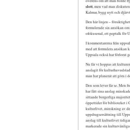
överens om att man borde fl
slott
, men vad man diskutera
Kalmar, bygg nytt och djärvt 
Den här linjen – försiktighe
formulerade sin ansökan om 
ofokuserad, ett peptalk för U
I kommentarerna från uppsalap
med att formulera ansökan kom
Uppsala också har förlorat g
Nu får vi hoppas att kulture
anslagit för kulturhuvudstads
man har planerat att göra i 
Den som lever får se. Men 
har fått sina anslag minskad
sittande borgerliga majorit
öppettider för biblioteket i 
kulturlivet, minskning av de
uppdragsersättning till Upps
anslag till kulturlivet tidig
markerade sin kulturvänliga h