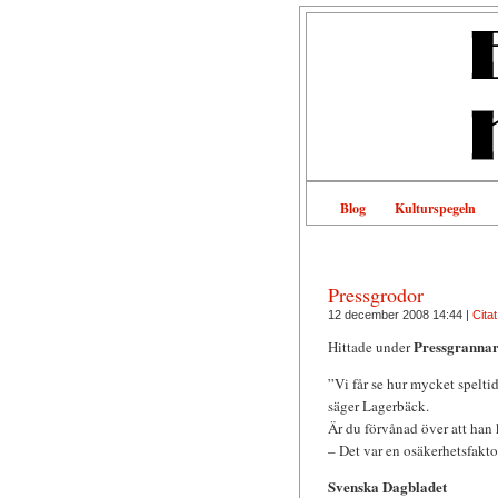
Blog
Kulturspegeln
Pressgrodor
12 december 2008 14:44 |
Citat
Pressgranna
Hittade under
”Vi får se hur mycket speltid
säger Lagerbäck.
Är du förvånad över att han
– Det var en osäkerhetsfaktor
Svenska Dagbladet