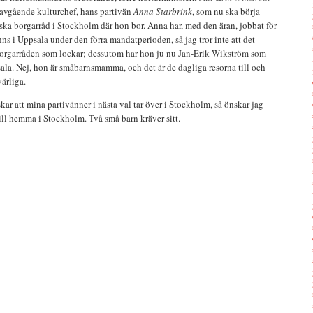
t avgående kulturchef, hans partivän
Anna Starbrink
, som nu ska börja
tiska borgarråd i Stockholm där hon bor. Anna har, med den äran, jobbat för
ns i Uppsala under den förra mandatperioden, så jag tror inte att det
a borgarråden som lockar; dessutom har hon ju nu Jan-Erik Wikström som
la. Nej, hon är småbarnsmamma, och det är de dagliga resorna till och
ärliga.
kar att mina partivänner i nästa val tar över i Stockholm, så önskar jag
ill hemma i Stockholm. Två små barn kräver sitt.