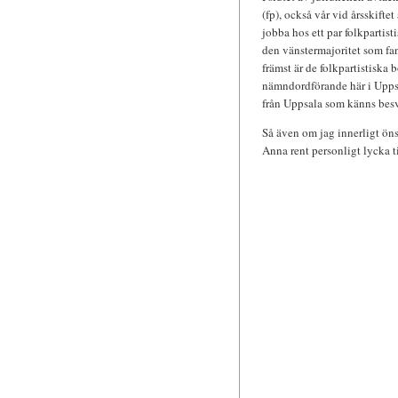
(fp), också vår vid årsskifte
jobba hos ett par folkpartis
den vänstermajoritet som fan
främst är de folkpartistisk
nämndordförande här i Uppsa
från Uppsala som känns besv
Så även om jag innerligt öns
Anna rent personligt lycka t