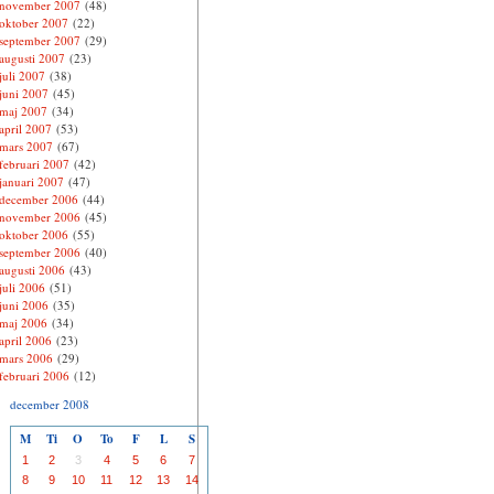
november 2007
(48)
oktober 2007
(22)
september 2007
(29)
augusti 2007
(23)
juli 2007
(38)
juni 2007
(45)
maj 2007
(34)
april 2007
(53)
mars 2007
(67)
februari 2007
(42)
januari 2007
(47)
december 2006
(44)
november 2006
(45)
oktober 2006
(55)
september 2006
(40)
augusti 2006
(43)
juli 2006
(51)
juni 2006
(35)
maj 2006
(34)
april 2006
(23)
mars 2006
(29)
februari 2006
(12)
december 2008
M
Ti
O
To
F
L
S
1
2
3
4
5
6
7
8
9
10
11
12
13
14