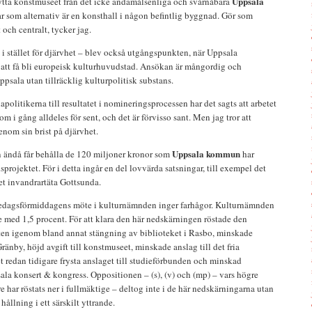
Uppsala
ytta konstmuseet från det icke ändamålsenliga och svårnåbara
r som alternativ är en konsthall i någon befintlig byggnad. Gör som
och centralt, tycker jag.
t i stället för djärvhet – blev också utgångspunkten, när Uppsala
att få bli europeisk kulturhuvudstad. Ansökan är mångordig och
ppsala utan tillräcklig kulturpolitisk substans.
olitikerna till resultatet i nomineringsprocessen har det sagts att arbetet
 i gång alldeles för sent, och det är förvisso sant. Men jag tror att
enom sin brist på djärvhet.
Uppsala kommun
n ändå får behålla de 120 miljoner kronor som
har
projektet. För i detta ingår en del lovvärda satsningar, till exempel det
det invandrartäta Gottsunda.
fredagsförmiddagens möte i kulturnämnden inger farhågor. Kulturnämnden
e med 1,5 procent. För att klara den här nedskärningen röstade den
eten igenom bland annat stängning av biblioteket i Rasbo, minskade
Gränby, höjd avgift till konstmuseet, minskade anslag till det fria
t redan tidigare frysta anslaget till studieförbunden och minskad
ala konsert & kongress. Oppositionen – (s), (v) och (mp) – vars högre
are har röstats ner i fullmäktige – deltog inte i de här nedskärningarna utan
ållning i ett särskilt yttrande.