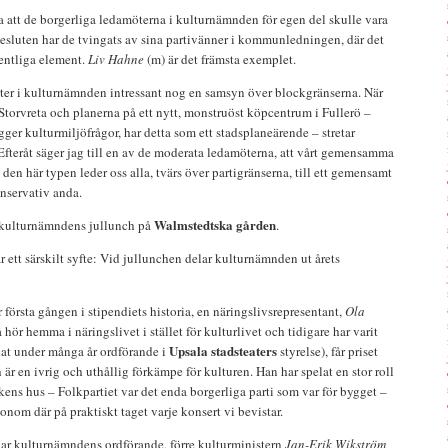
a att de borgerliga ledamöterna i kulturnämnden för egen del skulle vara
r besluten har de tvingats av sina partivänner i kommunledningen, där det
ientliga element.
Liv Hahne
(m) är det främsta exemplet.
tter i kulturnämnden intressant nog en samsyn över blockgränserna. När
torvreta och planerna på ett nytt, monstruöst köpcentrum i Fullerö –
r kulturmiljöfrågor, har detta som ett stadsplaneärende – stretar
fteråt säger jag till en av de moderata ledamöterna, att vårt gemensamma
v den här typen leder oss alla, tvärs över partigränserna, till ett gemensamt
nservativ anda.
Walmstedtska gården
id kulturnämndens jullunch på
.
r ett särskilt syfte: Vid jullunchen delar kulturnämnden ut årets
 första gången i stipendiets historia, en näringslivsrepresentant,
Ola
å hör hemma i näringslivet i stället för kulturlivet och tidigare har varit
Upsala stadsteaters
nat under många år ordförande i
styrelse), får priset
h är en ivrig och uthållig förkämpe för kulturen. Han har spelat en stor roll
kens hus – Folkpartiet var det enda borgerliga parti som var för bygget –
nom där på praktiskt taget varje konsert vi bevistar.
kar kulturnämndens ordförande, förre kulturministern
Jan-Erik Wikström