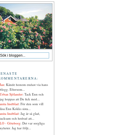
SENASTE
KOMMENTARERNA:
Jan
: Kände honom endast via hans
blogg. Eftersom...
Urban Sjölander
: Tack Enn och
jag hoppas att Du fick med...
anita lindblad
: För den som vill
läsa Enn Kokks sista...
anita lindblad
: Jag är så glad,
tacksam och hedrad att...
LO - Göteborg
: Det var sorgliga
nyheter. Jag har följt...