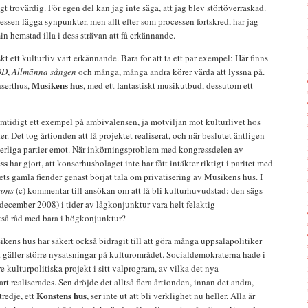
gt trovärdig. För egen del kan jag inte säga, att jag blev störtöverraskad.
essen lägga synpunkter, men allt efter som processen fortskred, har jag
min hemstad illa i dess strävan att få erkännande.
skt ett kulturliv värt erkännande. Bara för att ta ett par exempel: Här finns
OD
,
Allmänna sången
och många, många andra körer värda att lyssna på.
Musikens hus
nserthus,
, med ett fantastiskt musikutbud, dessutom ett
mtidigt ett exempel på ambivalensen, ja motviljan mot kulturlivet hos
r. Det tog årtionden att få projektet realiserat, och när beslutet äntligen
rgerliga partier emot. När inkörningsproblem med kongressdelen av
ss
har gjort, att konserhusbolaget inte har fått intäkter riktigt i paritet med
ets gamla fiender genast börjat tala om privatisering av Musikens hus. I
sons
(c) kommentar till ansökan om att få bli kulturhuvudstad: den sägs
ecember 2008) i tider av lågkonjunktur vara helt felaktig –
ltså råd med bara i högkonjunktur?
ens hus har säkert också bidragit till att göra många uppsalapolitiker
et gäller större nysatsningar på kulturområdet. Socialdemokraterna hade i
re kulturpolitiska projekt i sitt valprogram, av vilka det nya
rt realiserades. Sen dröjde det alltså flera årtionden, innan det andra,
Konstens hus
redje, ett
, ser inte ut att bli verklighet nu heller. Alla är