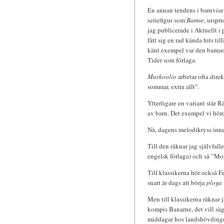
En annan tendens i barnvisem
seriefigur som
Bamse
, urspr
jag publicerade i Aktuellt i 
fått sig en rad kända hits til
känt exempel var den bamse
Tider som förlaga.
Markoolio
arbetar ofta dire
sommar, extra allt”.
Ytterligare en variant står 
av barn. Det exempel vi hör
Nå, dagens melodikryss inneh
Till den räknar jag självfall
engelsk förlaga) och så ”Mo
Till klassikerna hör också Fe
snart är dags att börja
ploga
Men till klassikerna räknar
kompis Banarne, det vill sä
middagar hos landshövdingen