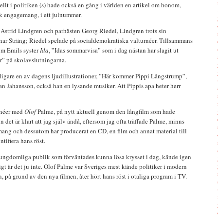
lt i politiken (s) hade också en gång i världen en artikel om honom,
k engagemang, i ett julnummer.
 Astrid Lindgren och parhästen Georg Riedel, Lindgren trots sin
r Sträng; Riedel spelade på socialdemokratiska valturnéer. Tillsammans
om Emils syster
Ida
, ”Idas sommarvisa” som i dag nästan har slagit ut
” på skolavslutningarna.
ligare en av dagens ljudillustrationer, ”Här kommer Pippi Långstrump”,
n Jahansson, också han en lysande musiker. Att Pippis apa heter herr
rnéer med
Olof
Palme, på nytt aktuell genom den långfilm som hade
n det är klart att jag själv ändå, eftersom jag ofta träffade Palme, minns
ang och dessutom har producerat en CD, en film och annat material till
ntifiera hans röst.
n ungdomliga publik som förväntades kunna lösa krysset i dag, kände igen
igt är det ju inte. Olof Palme var Sveriges mest kände politiker i modern
n, på grund av den nya filmen, åter hört hans röst i otaliga program i TV.