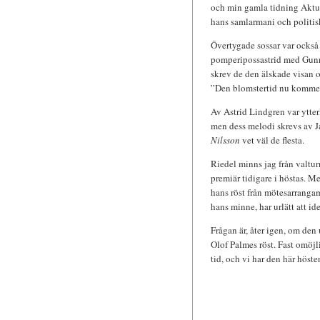
och min gamla tidning Aktuel
hans samlarmani och politis
Övertygade sossar var också
pomperipossastrid med Gunna
skrev de den älskade visan 
”Den blomstertid nu kommer
Av Astrid Lindgren var ytter
men dess melodi skrevs av Ja
Nilsson
vet väl de flesta.
Riedel minns jag från valtu
premiär tidigare i höstas. Me
hans röst från mötesarrangam
hans minne, har urlätt att ide
Frågan är, åter igen, om de
Olof Palmes röst. Fast omöjl
tid, och vi har den här höste