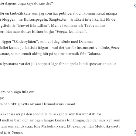
ör dagens unga krysslösare det?
tt för en taubeälskare som jag som har publicerat och kommenterat många
 bloggen – se Kulturspegeln, Sångtexter – är säkert inte lika lätt för de
ngtiteln är ”Brevet från Lillan”. Men vi som kan vår Taube minns
vert från hans dotter Ellinor börjar ”
Pappa
, kom hem”.
n ligger ”Gärdebylåten”, som vi i dag hörde med Dalarnas
allet kunde ju faktiskt frågan – vad det var för instrument vi hörde,
fioler
ssnare, som normalt aldrig hör på spelmansmusik från Dalarna.
lyssnarna var det ju knappast läge för att spela lundaspexvarianten ur
barn och säga fula ord.
ga;
ra nån riktig nytta av min Hermodskurs i mord.
iss skepsis ser på den speciella musikgenre som har uppstått för
et mellan barn och aningen längre komna tonåringar, den där musiken som
ogram som sänds strax före Melodikrysset. Ett exempel från Melodikrysset i
med
Eric Saade
.