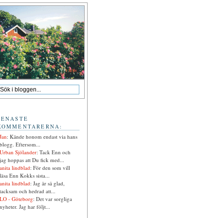
SENASTE
KOMMENTARERNA:
Jan
: Kände honom endast via hans
blogg. Eftersom...
Urban Sjölander
: Tack Enn och
jag hoppas att Du fick med...
anita lindblad
: För den som vill
läsa Enn Kokks sista...
anita lindblad
: Jag är så glad,
tacksam och hedrad att...
LO - Göteborg
: Det var sorgliga
nyheter. Jag har följt...