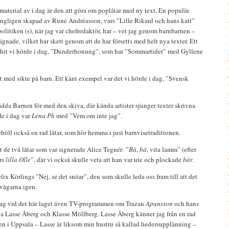
aterial av i dag är den att göra om poplåtar med ny text. En populär
ungligen skapad av Rune Andréasson, vars ”Lille Rikard och hans katt”
politiken (s), när jag var chefredaktör, har – vet jag genom barnbarnen –
lägnade, vilket har skett genom att de har försetts med helt nya texter. Ett
hit vi hörde i dag, ”Dunderhonung”, som har ”Sommartider” med Gyllene
kt med sikte på barn. Ett känt exempel var det vi hörde i dag, ”Svensk
Rädda Barnen för med den skiva, där kända artister sjunger texter skrivna
de i dag var
Lena Ph
med ”Vem om inte jag”.
öll också en rad låtar, som hör hemma i just barnvisetraditionen.
et de två låtar som var signerade Alice Tegnér: ”
Bä
,
bä
, vita lamm” (efter
rs
lilla Olle
”, där vi också skulle veta att han var ute och plockade
bär
.
lix Körlings ”Nej, se det snöar”, den som skulle leda oss fram till att det
vägarna igen.
 jag vid det här laget även TV-programmen om Trazan
Apansson
och hans
ga Lasse Åberg och Klasse Möllberg. Lasse Åberg känner jag från en rad
 i Uppsala – Lasse är liksom min hustru så kallad hedersupplänning –