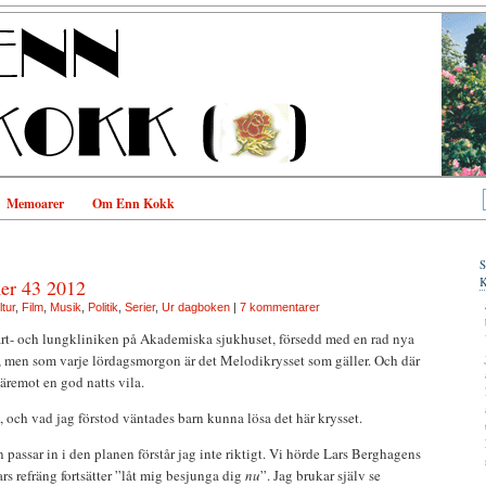
Memoarer
Om Enn Kokk
er 43 2012
tur
,
Film
,
Musik
,
Politik
,
Serier
,
Ur dagboken
|
7 kommentarer
Hjärt- och lungkliniken på Akademiska sjukhuset, försedd med en rad nya
m, men som varje lördagsmorgon är det Melodikrysset som gäller. Och där
däremot en god natts vila.
och vad jag förstod väntades barn kunna lösa det här krysset.
an passar in i den planen förstår jag inte riktigt. Vi hörde Lars Berghagens
rs refräng fortsätter ”låt mig besjunga dig
nu
”. Jag brukar själv se