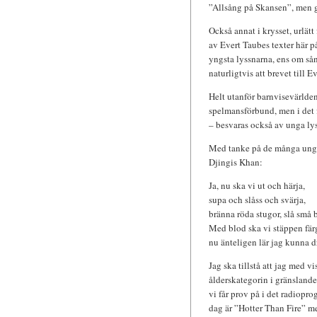
”Allsång på Skansen”, men g
Också annat i krysset, urlä
av Evert Taubes texter här på
yngsta lyssnarna, ens om så
naturligtvis att brevet till E
Helt utanför barnvisevärlde
spelmansförbund, men i det f
– besvaras också av unga ly
Med tanke på de många unga 
Djingis Khan:
Ja, nu ska vi ut och härja,
supa och slåss och svärja,
bränna röda stugor, slå små 
Med blod ska vi stäppen fär
nu änteligen lär jag kunna d
Jag ska tillstå att jag med v
ålderskategorin i gränsland
vi får prov på i det radiopr
dag är ”Hotter Than Fire” 