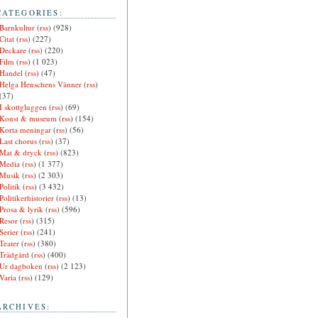
CATEGORIES:
Barnkultur
(
rss
) (928)
Citat
(
rss
) (227)
Deckare
(
rss
) (220)
Film
(
rss
) (1 023)
Handel
(
rss
) (47)
Helga Henschens Vänner
(
rss
)
(37)
I skottgluggen
(
rss
) (69)
Konst & museum
(
rss
) (154)
Korta meningar
(
rss
) (56)
Last chorus
(
rss
) (37)
Mat & dryck
(
rss
) (823)
Media
(
rss
) (1 377)
Musik
(
rss
) (2 303)
Politik
(
rss
) (3 432)
Politikerhistorier
(
rss
) (13)
Prosa & lyrik
(
rss
) (596)
Resor
(
rss
) (315)
Serier
(
rss
) (241)
Teater
(
rss
) (380)
Trädgård
(
rss
) (400)
Ur dagboken
(
rss
) (2 123)
Varia
(
rss
) (129)
ARCHIVES: