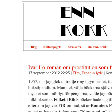
Blog
Kulturspegeln
Memoarer
Om Enn Kokk
Ivar Lo-roman om prostitution som f
17 september 2012 22:25 |
Film
,
Prosa & lyrik
|
Kom
1957, när jag gick ut tredje ring i gymnasiet, fi
bokstipendium. Man fick välja böckerna själv, o
mycket som möjligt för pengarna, valde jag böck
Folket i Bilds
folkbokserier.
böcker hade jag til
FiB
Bonniers F
eftersom jag var
-ombud, så ur
Kungsgatan
annat ut
Ivar Lo-Johanssons
”
”, i