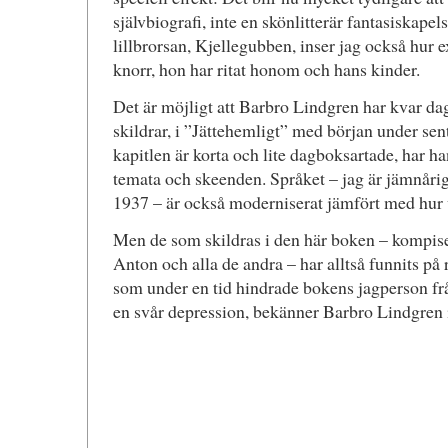
självbiografi, inte en skönlitterär fantasiskapel
lillbrorsan, Kjellegubben, inser jag också hur 
knorr, hon har ritat honom och hans kinder.
Det är möjligt att Barbro Lindgren har kvar da
skildrar, i ”Jättehemligt” med början under se
kapitlen är korta och lite dagboksartade, har h
temata och skeenden. Språket – jag är jämnår
1937 – är också moderniserat jämfört med hur v
Men de som skildras i den här boken – kompisen
Anton och alla de andra – har alltså funnits på
som under en tid hindrade bokens jagperson från 
en svår depression, bekänner Barbro Lindgren i 