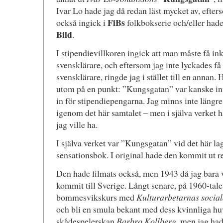
Ivar Lo hade jag då redan läst mycket av, eft
FiBs
också ingick i
folkbokserie och/eller hade
Bild
.
I stipendievillkoren ingick att man måste få in
svensklärare, och eftersom jag inte lyckades få 
svensklärare, ringde jag i stället till en annan
utom på en punkt: ”Kungsgatan” var kanske in
in för stipendiepengarna. Jag minns inte längr
igenom det här samtalet – men i själva verket 
jag ville ha.
I själva verket var ”Kungsgatan” vid det här la
sensationsbok. I original hade den kommit ut r
Den hade filmats också, men 1943 då jag bara v
kommit till Sverige. Långt senare, på 1960-talet
bommesvikskurs med
Kulturarbetarnas socia
och bli en smula bekant med dess kvinnliga hu
skådespelerskan
Barbro Kollberg
, men jag hade