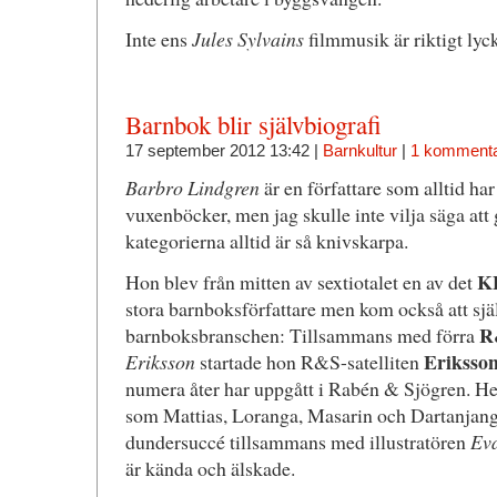
Inte ens
Jules Sylvains
filmmusik är riktigt lycka
Barnbok blir självbiografi
17 september 2012 13:42 |
Barnkultur
|
1 komment
Barbro Lindgren
är en författare som alltid ha
vuxenböcker, men jag skulle inte vilja säga att
kategorierna alltid är så knivskarpa.
K
Hon blev från mitten av sextiotalet en av det
stora barnboksförfattare men kom också att själ
R
barnboksbranschen: Tillsammans med förra
Eriksso
Eriksson
startade hon R&S-satelliten
numera åter har uppgått i Rabén & Sjögren. H
som Mattias, Loranga, Masarin och Dartanjang
dundersuccé tillsammans med illustratören
Eva
är kända och älskade.