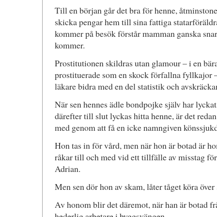
Till en början går det bra för henne, åtminsto
skicka pengar hem till sina fattiga statarföräld
kommer på besök förstår mamman ganska snart 
kommer.
Prostitutionen skildras utan glamour – i en bär
prostituerade som en skock förfallna fyllkajor –
läkare bidra med en del statistik och avskräcka
När sen hennes ädle bondpojke själv har lycka
därefter till slut lyckas hitta henne, är det reda
med genom att få en icke namngiven könssjuk
Hon tas in för vård, men när hon är botad är ho
råkar till och med vid ett tillfälle av misstag 
Adrian.
Men sen dör hon av skam, låter tåget köra över 
Av honom blir det däremot, när han är botad f
hederlig arbetare i byggsvängen.