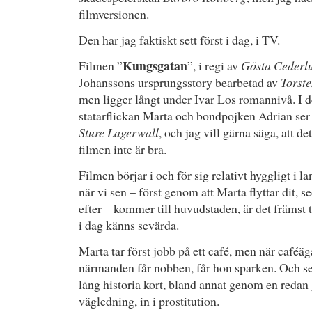
filmversionen.
Den har jag faktiskt sett först i dag, i TV.
Kungsgatan
Filmen ”
”, i regi av
Gösta Cederl
Johanssons ursprungsstory bearbetad av
Torst
men ligger långt under Ivar Los romannivå. I d
statarflickan Marta och bondpojken Adrian ser
Sture Lagerwall
, och jag vill gärna säga, att det
filmen inte är bra.
Filmen börjar i och för sig relativt hyggligt i 
när vi sen – först genom att Marta flyttar dit, 
efter – kommer till huvudstaden, är det främst
i dag känns sevärda.
Marta tar först jobb på ett café, men när caféä
närmanden får nobben, får hon sparken. Och sen
lång historia kort, bland annat genom en redan
vägledning, in i prostitution.