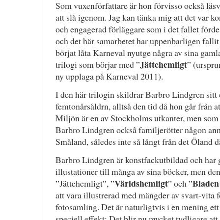
Som vuxenförfattare är hon förvisso också läsvä
att slå igenom. Jag kan tänka mig att det var k
och engagerad förläggare som i det fallet förde
och det här samarbetet har uppenbarligen fallit 
börjat låta Karneval nyutge några av sina gaml
Jättehemligt
trilogi som börjar med ”
” (urspr
ny upplaga på Karneval 2011).
I den här trilogin skildrar Barbro Lindgren sitt eg
femtonårsåldrn, alltså den tid då hon går från at
Miljön är en av Stockholms utkanter, men som
Barbro Lindgren också familjerötter någon anna
Småland, således inte så långt från det Öland d
Barbro Lindgren är konstfackutbildad och har 
illustationer till många av sina böcker, men d
Världshemligt
Bladen
”Jättehemligt”, ”
” och ”
att vara illustrerad med mängder av svart-vita 
fotosamling. Det är naturligtvis i en mening ett
speciell effekt: Det blir nu mycket tydligare att