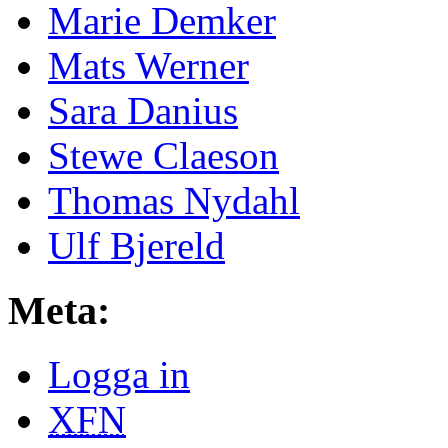
Marie Demker
Mats Werner
Sara Danius
Stewe Claeson
Thomas Nydahl
Ulf Bjereld
Meta:
Logga in
XFN