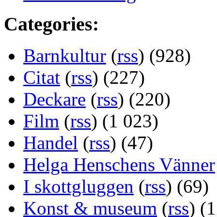
Categories:
Barnkultur
(
rss
) (928)
Citat
(
rss
) (227)
Deckare
(
rss
) (220)
Film
(
rss
) (1 023)
Handel
(
rss
) (47)
Helga Henschens Vänner
I skottgluggen
(
rss
) (69)
Konst & museum
(
rss
) (