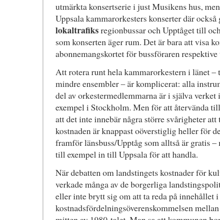
utmärkta konsertserie i just Musikens hus, men m
Uppsala kammarorkesters konserter där också g
lokaltrafiks
regionbussar och Upptåget till o
som konserten äger rum. Det är bara att visa kon
abonnemangskortet för bussföraren respektive 
Att rotera runt hela kammarorkestern i länet –
mindre ensembler – är komplicerat: alla instru
del av orkestermedlemmarna är i själva verket in
exempel i Stockholm. Men för att återvända till p
att det inte innebär några större svårigheter att 
kostnaden är knappast oöverstiglig heller för d
framför länsbuss/Upptåg som alltså är gratis –
till exempel in till Uppsala för att handla.
När debatten om landstingets kostnader för kult
verkade många av de borgerliga landstingspolit
eller inte brytt sig om att ta reda på innehållet
kostnadsfördelningsöverenskommelsen mellan s
mitten av 1980-talet. Man sa att kommunen bo