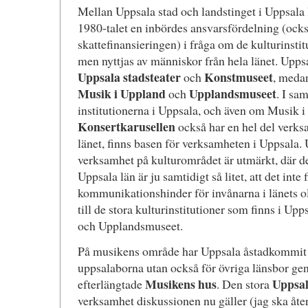
Mellan Uppsala stad och landstinget i Uppsala 
1980-talet en inbördes ansvarsfördelning (ocks
skattefinansieringen) i fråga om de kulturinstit
men nyttjas av människor från hela länet. Upp
Uppsala stadsteater
Konstmuseet
och
, medan
Musik i Uppland
Upplandsmuseet
och
. I sam
institutionerna i Uppsala, och även om Musik 
Konsertkarusellen
också har en hel del verks
länet, finns basen för verksamheten i Uppsala.
verksamhet på kulturområdet är utmärkt, där d
Uppsala län är ju samtidigt så litet, att det inte 
kommunikationshinder för invånarna i länets ol
till de stora kulturinstitutioner som finns i Upp
och Upplandsmuseet.
På musikens område har Uppsala åstadkommit ett
uppsalaborna utan också för övriga länsbor ge
Musikens hus
Uppsa
efterlängtade
. Den stora
verksamhet diskussionen nu gäller (jag ska åter