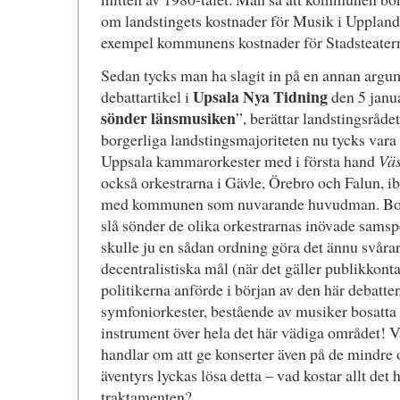
om landstingets kostnader för Musik i Uppland i
exempel kommunens kostnader för Stadsteater
Sedan tycks man ha slagit in på en annan argum
Upsala Nya Tidning
debattartikel i
den 5 janua
sönder länsmusiken
”, berättar landstingsråde
borgerliga landstingsmajoriteten nu tycks vara
Uppsala kammarorkester med i första hand
Väs
också orkestrarna i Gävle, Örebro och Falun, i
med kommunen som nuvarande huvudman. Borts
slå sönder de olika orkestrarnas inövade samsp
skulle ju en sådan ordning göra det ännu svårar
decentralistiska mål (när det gäller publikkont
politikerna anförde i början av den här debatten
symfoniorkester, bestående av musiker bosatta i
instrument över hela det här vädiga området! V
handlar om att ge konserter även på de mindre 
äventyrs lyckas lösa detta – vad kostar allt det h
traktamenten?