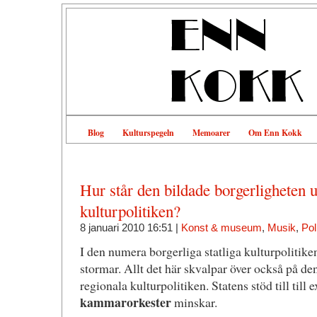
Blog
Kulturspegeln
Memoarer
Om Enn Kokk
Hur står den bildade borgerligheten 
kulturpolitiken?
8 januari 2010 16:51 |
Konst & museum
,
Musik
,
Poli
I den numera borgerliga statliga kulturpolitike
stormar. Allt det här skvalpar över också på 
regionala kulturpolitiken. Statens stöd till till
kammarorkester
minskar.