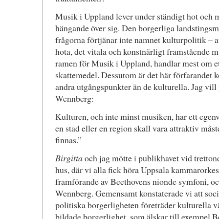
Musik i Uppland lever under ständigt hot och 
hängande över sig. Den borgerliga landstingsma
frågorna förtjänar inte namnet kulturpolitik – at
hota, det vitala och konstnärligt framstående 
ramen för Musik i Uppland, handlar mest om et
skattemedel. Dessutom är det här förfarandet k
andra utgångspunkter än de kulturella. Jag vill
Wennberg:
Kulturen, och inte minst musiken, har ett egen
en stad eller en region skall vara attraktiv måst
finnas.”
Birgitta
och jag mötte i publikhavet vid tretto
hus, där vi alla fick höra Uppsala kammarorkes
framförande av Beethovens nionde symfoni, ock
Wennberg. Gemensamt konstaterade vi att soci
politiska borgerligheten företräder kulturella 
bildade borgerlighet, som älskar till exempel 