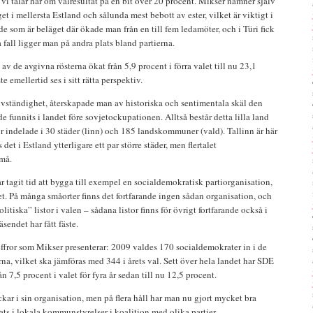
; vi talar här om valresultat på en bit över 20 procent. Mikser nämner själv
get i mellersta Estland och sålunda mest bebott av ester, vilket är viktigt i
e som är beläget där ökade man från en till fem ledamöter, och i Türi fick
a fall ligger man på andra plats bland partierna.
 av de avgivna rösterna ökat från 5,9 procent i förra valet till nu 23,1
e emellertid ses i sitt rätta perspektiv.
lvständighet, återskapade man av historiska och sentimentala skäl den
e funnits i landet före sovjetockupationen. Alltså består detta lilla land
ur indelade i 30 städer (linn) och 185 landskommuner (vald). Tallinn är här
 det i Estland ytterligare ett par större städer, men flertalet
må.
har tagit tid att bygga till exempel en socialdemokratisk partiorganisation,
. På många småorter finns det fortfarande ingen sådan organisation, och
litiska” listor i valen – sådana listor finns för övrigt fortfarande också i
äsendet har fått fäste.
siffror som Mikser presenterar: 2009 valdes 170 socialdemokrater in i de
, vilket ska jämföras med 344 i årets val. Sett över hela landet har SDE
n 7,5 procent i valet för fyra år sedan till nu 12,5 procent.
äckar i sin organisation, men på flera håll har man nu gjort mycket bra
 plats i lokala kommunstyrelser i koalition med olika partier.