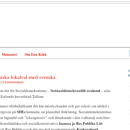
Memoarer
Om Enn Kokk
tniska lokalval med svenska
|
6 kommentarer
Sotsiaaldemokraatlik erakond
 om det för Socialdemokraterna –
– usla
 Estlands huvudstad Tallinn.
känner oförbehållsamt det här misslyckandet och ger också i en artikel i
SDEs
tergiven på
hemsida, en plausibel förklaring. Socialdemokraternas
r lågmäld och ”ickeagressiv” och drunknade i den valbatalj som blev
Isamaa ja Res Publika Liit
 fosterländska och socialkonservativa
Keskerakond
och Res Publika) och det mycket ryssdominerade