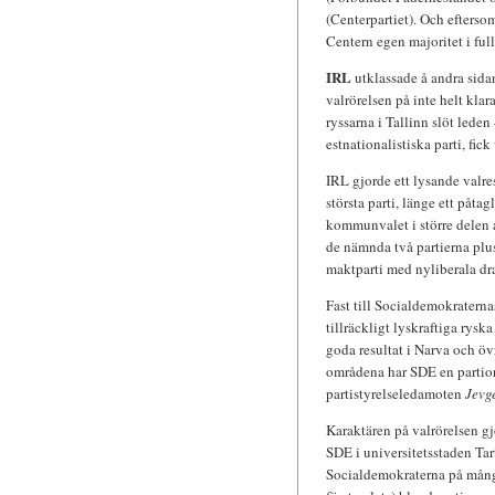
(Centerpartiet). Och efterso
Centern egen majoritet i ful
IRL
utklassade å andra sida
valrörelsen på inte helt kla
ryssarna i Tallinn slöt leden
estnationalistiska parti, fick
IRL gjorde ett lysande valres
största parti, länge ett påtag
kommunvalet i större delen a
de nämnda två partierna plu
maktparti med nyliberala dra
Fast till Socialdemokraternas
tillräckligt lyskraftiga rysk
goda resultat i Narva och ö
områdena har SDE en partior
partistyrelseledamoten
Jevg
Karaktären på valrörelsen gjo
SDE i universitetsstaden Tar
Socialdemokraterna på många 