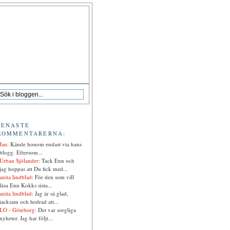
SENASTE
KOMMENTARERNA:
Jan
: Kände honom endast via hans
blogg. Eftersom...
Urban Sjölander
: Tack Enn och
jag hoppas att Du fick med...
anita lindblad
: För den som vill
läsa Enn Kokks sista...
anita lindblad
: Jag är så glad,
tacksam och hedrad att...
LO - Göteborg
: Det var sorgliga
nyheter. Jag har följt...