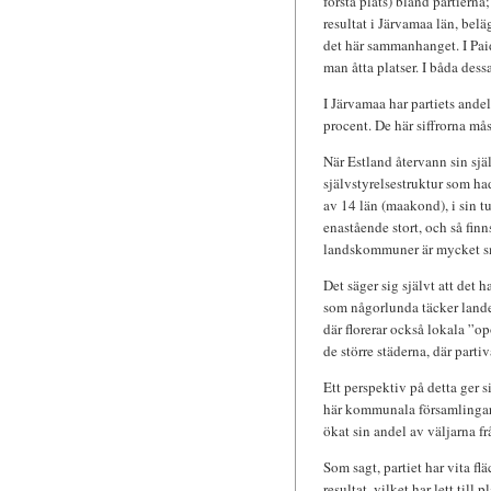
första plats) bland partierna
resultat i Järvamaa län, belä
det här sammanhanget. I Paid
man åtta platser. I båda dess
I Järvamaa har partiets andel
procent. De här siffrorna måst
När Estland återvann sin sjä
självstyrelsestruktur som had
av 14 län (maakond), i sin t
enastående stort, och så finns
landskommuner är mycket s
Det säger sig självt att det 
som någorlunda täcker landet
där florerar också lokala ”opo
de större städerna, där partiv
Ett perspektiv på detta ger 
här kommunala församlingarna
ökat sin andel av väljarna frå
Som sagt, partiet har vita fl
resultat, vilket har lett till