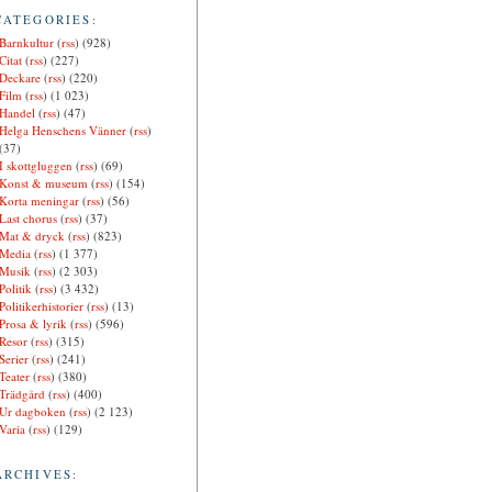
CATEGORIES:
Barnkultur
(
rss
) (928)
Citat
(
rss
) (227)
Deckare
(
rss
) (220)
Film
(
rss
) (1 023)
Handel
(
rss
) (47)
Helga Henschens Vänner
(
rss
)
(37)
I skottgluggen
(
rss
) (69)
Konst & museum
(
rss
) (154)
Korta meningar
(
rss
) (56)
Last chorus
(
rss
) (37)
Mat & dryck
(
rss
) (823)
Media
(
rss
) (1 377)
Musik
(
rss
) (2 303)
Politik
(
rss
) (3 432)
Politikerhistorier
(
rss
) (13)
Prosa & lyrik
(
rss
) (596)
Resor
(
rss
) (315)
Serier
(
rss
) (241)
Teater
(
rss
) (380)
Trädgård
(
rss
) (400)
Ur dagboken
(
rss
) (2 123)
Varia
(
rss
) (129)
ARCHIVES: