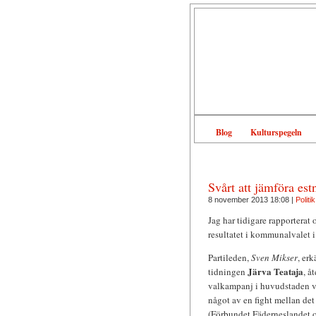
Blog
Kulturspegeln
Svårt att jämföra es
8 november 2013 18:08 |
Politik
Jag har tidigare rapporterat
resultatet i kommunalvalet i
Partileden,
Sven Mikser
, er
Järva Teataja
tidningen
, å
valkampanj i huvudstaden va
något av en fight mellan det
(Förbundet Fäderneslandet 