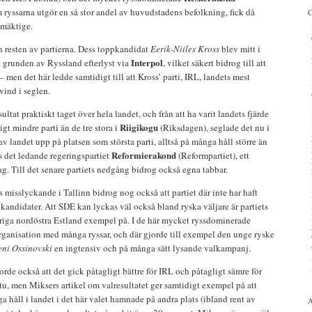
m ryssarna utgör en så stor andel av huvudstadens befolkning, fick då
lmäktige.
n resten av partierna. Dess toppkandidat
Eerik-Niiles Kross
blev mitt i
Interpol
ra grunden av Ryssland efterlyst via
, vilket säkert bidrog till att
 – men det här ledde samtidigt till att Kross’ parti, IRL, landets mest
 vind i seglen.
ultat praktiskt taget över hela landet, och från att ha varit landets fjärde
Riigikogu
ligt mindre parti än de tre stora i
(Riksdagen), seglade det nu i
v landet upp på platsen som största parti, alltså på många håll större än
Reformierakond
s det ledande regeringspartiet
(Reformpartiet), ett
g. Till det senare partiets nedgång bidrog också egna tabbar.
 misslyckande i Tallinn bidrog nog också att partiet där inte har haft
a kandidater. Att SDE kan lyckas väl också bland ryska väljare är partiets
vriga nordöstra Estland exempel på. I de här mycket ryssdominerade
ganisation med många ryssar, och där gjorde till exempel den unge ryske
eni Ossinovski
en ingtensiv och på många sätt lysande valkampanj.
rde också att det gick påtagligt bättre för IRL och påtagligt sämre för
tu, men Miksers artikel om valresultatet ger samtidigt exempel på att
håll i landet i det här valet hamnade på andra plats (ibland rent av