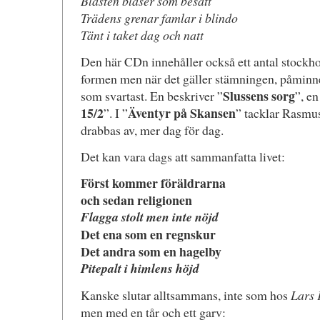
Blåsten blåser som besatt
Trädens grenar famlar i blindo
Tänt i taket dag och natt
Den här CDn innehåller också ett antal stockhol
formen men när det gäller stämningen, påmin
Slussens sorg
som svartast. En beskriver ”
”, en
15/2
Äventyr på Skansen
”. I ”
” tacklar Rasmus
drabbas av, mer dag för dag.
Det kan vara dags att sammanfatta livet:
Först kommer föräldrarna
och sedan religionen
Flagga stolt men inte nöjd
Det ena som en regnskur
Det andra som en hagelby
Pitepalt i himlens höjd
Kanske slutar alltsammans, inte som hos
Lars 
men med en tår och ett garv: