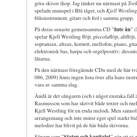
göra skivor ihop. Jag tänker nu närmast på
Tor
spelade munspel i Blå tåget, och
Kjell Westling
blåsinstrument, gitarr och fiol i samma grupp.
Inte än
På deras senaste gemensamma CD ”
” 
spelar Kjell Westling flöjt, piccolaflöjt, altflöjt,
sopransax, altsax, kornett, mellofon, piano, gita
elektronisk bas, harpa och orgelpositiv; dessut
låtarna.
På den närmast föregående CDn med de här två
086, 2009) finns ingen lista över alla hans ins
vara av samma slag.
Ändå är det sångaren (och i något enstaka fall
Rasmusson som har skrivit både texter och melo
Kjell Westling för en enda melodi. Men sannol
arrangemang och inte minst eget spel starkt bi
melodier har blivit på de här båda skivorna.
Staten och kapitalet
Sånger som ”
” gör att vi