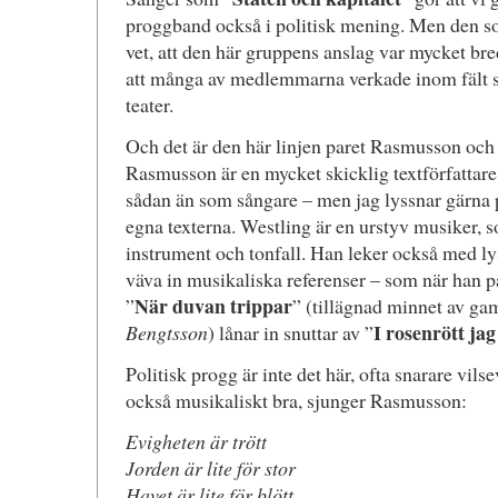
proggband också i politisk mening. Men den so
vet, att den här gruppens anslag var mycket bre
att många av medlemmarna verkade inom fält s
teater.
Och det är den här linjen paret Rasmusson och 
Rasmusson är en mycket skicklig textförfattare,
sådan än som sångare – men jag lyssnar gärna 
egna texterna. Westling är en urstyv musiker, so
instrument och tonfall. Han leker också med ly
väva in musikaliska referenser – som när han p
När duvan trippar
”
” (tillägnad minnet av 
I rosenrött j
Bengtsson
) lånar in snuttar av ”
Politisk progg är inte det här, ofta snarare vilsev
också musikaliskt bra, sjunger Rasmusson:
Evigheten är trött
Jorden är lite för stor
Havet är lite för blött