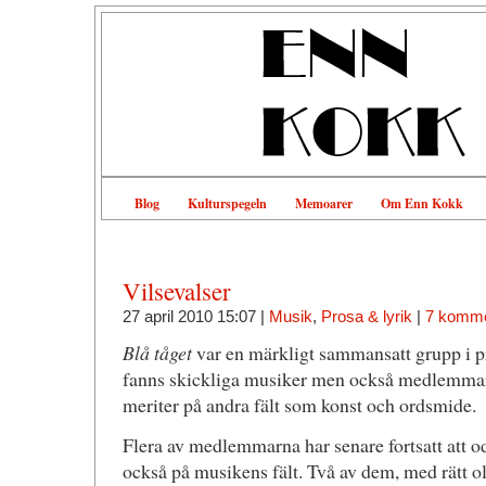
Blog
Kulturspegeln
Memoarer
Om Enn Kokk
Vilsevalser
27 april 2010 15:07 |
Musik
,
Prosa & lyrik
|
7 komme
Blå tåget
var en märkligt sammansatt grupp i 
fanns skickliga musiker men också medlemmar
meriter på andra fält som konst och ordsmide.
Flera av medlemmarna har senare fortsatt att odl
också på musikens fält. Två av dem, med rätt olik