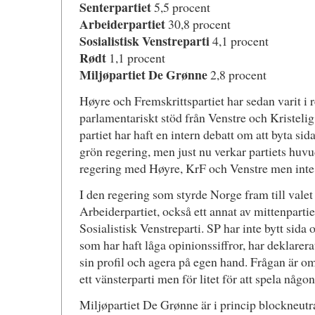
Senterpartiet
5,5 procent
Arbeiderpartiet
30,8 procent
Sosialistisk Venstreparti
4,1 procent
Rødt
1,1 procent
Miljøpartiet De Grønne
2,8 procent
Høyre och Fremskrittspartiet har sedan varit i
parlamentariskt stöd från Venstre och Kristelig
partiet har haft en intern debatt om att byta sida,
grön regering, men just nu verkar partiets huvu
regering med Høyre, KrF och Venstre men inte 
I den regering som styrde Norge fram till valet
Arbeiderpartiet, också ett annat av mittenpartie
Sosialistisk Venstreparti. SP har inte bytt sida
som har haft låga opinionssiffror, har deklarera
sin profil och agera på egen hand. Frågan är om
ett vänsterparti men för litet för att spela någon 
Miljøpartiet De Grønne är i princip blockneutra