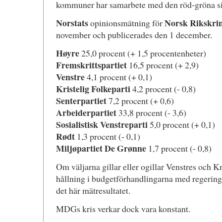
kommuner har samarbete med den röd-gröna s
Norstats
Norsk Rikskri
opinionsmätning för
november och publicerades den 1 december.
Høyre
25,0 procent (+ 1,5 procentenheter)
Fremskrittspartiet
16,5 procent (+ 2,9)
Venstre
4,1 procent (+ 0,1)
Kristelig Folkeparti
4,2 procent (- 0,8)
Senterpartiet
7,2 procent (+ 0,6)
Arbeiderpartiet
33,8 procent (- 3,6)
Sosialistisk Venstreparti
5,0 procent (+ 0,1)
Rødt
1,3 procent (- 0,1)
Miljøpartiet De Grønne
1,7 procent (- 0,8)
Om väljarna gillar eller ogillar Venstres och Kr
hållning i budgetförhandlingarna med regeringe
det här mätresultatet.
MDGs kris verkar dock vara konstant.