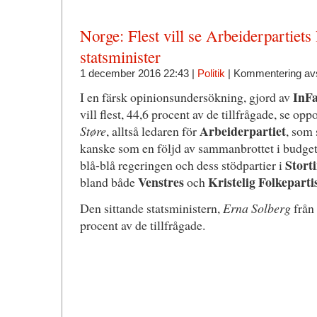
Norge: Flest vill se Arbeiderpartiets
statsminister
1 december 2016 22:43 |
Politik
|
Kommentering av
InFa
I en färsk opinionsundersökning, gjord av
vill flest, 44,6 procent av de tillfrågade, se op
Arbeiderpartiet
Støre
, alltså ledaren för
, som 
kanske som en följd av sammanbrottet i budge
Stort
blå-blå regeringen och dess stödpartier i
Venstres
Kristelig Folkeparti
bland både
och
Den sittande statsministern,
Erna Solberg
från
procent av de tillfrågade.