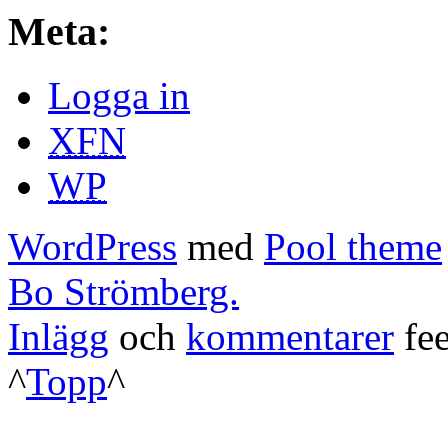
Meta:
Logga in
XFN
WP
WordPress
med
Pool theme
Bo Strömberg.
Inlägg
och
kommentarer
fee
^
Topp
^