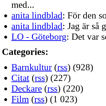
med...
anita lindblad
: För den s
anita lindblad
: Jag är så 
LO - Göteborg
: Det var s
Categories:
Barnkultur
(
rss
) (928)
Citat
(
rss
) (227)
Deckare
(
rss
) (220)
Film
(
rss
) (1 023)