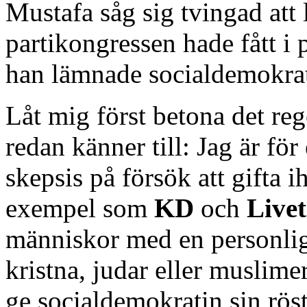
Mustafa såg sig tvingad att
partikongressen hade fått i p
han lämnade socialdemokrati
Låt mig först betona det re
redan känner till: Jag är för
skepsis på försök att gifta i
exempel som
KD
och
Live
människor med en personlig 
kristna, judar eller muslime
ge socialdemokratin sin röst