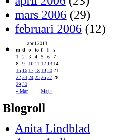
april 2006
(23)
mars 2006
(29)
februari 2006
(12)
april 2013
m
ti
o
to
f
l
s
1
2
3
4
5
6
7
8
9
10
11
12
13
14
15
16
17
18
19
20
21
22
23
24
25
26
27
28
29
30
« Mar
Maj »
Blogroll
Anita Lindblad