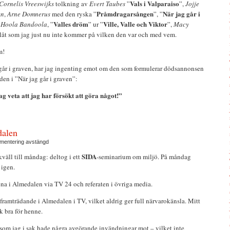
Vals i Valparaiso
Cornelis Vreeswijks
tolkning av
Evert Taubes
”
”,
Jojje
Pråmdragarsången
När jag går i
en
,
Arne Domnerus
med den ryska ”
”, ”
Valles dröm
Ville, Valle och Viktor
,
Hoola Bandoola
, ”
” ur ”
”,
Macy
 låt som jag just nu inte kommer på vilken den var och med vem.
m!
v går i graven, har jag ingenting emot om den som formulerar dödsannonsen
aden i ”När jag går i graven”:
ag veta att jag har försökt att göra något!”
dalen
entering avstängd
SIDA
väll till måndag: deltog i ett
-seminarium om miljö. På måndag
 igen.
ena i Almedalen via TV 24 och referaten i övriga media.
framträdande i Almedalen i TV, vilket aldrig ger full närvarokänsla. Mitt
k bra för henne.
t som jag i sak hade några avgörande invändningar mot – vilket inte