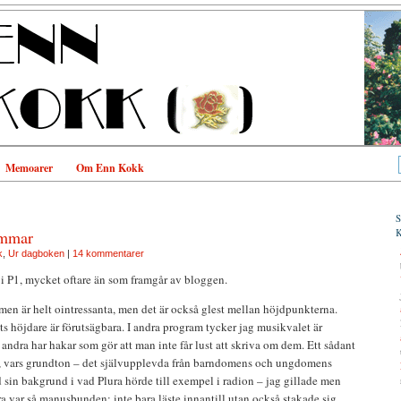
Memoarer
Om Enn Kokk
ommar
k
,
Ur dagboken
|
14 kommentarer
i P1, mycket oftare än som framgår av bloggen.
men är helt ointressanta, men det är också glest mellan höjdpunkterna.
 höjdare är förutsägbara. I andra program tycker jag musikvalet är
 andra har hakar som gör att man inte får lust att skriva om dem. Ett sådant
 vars grundton – det självupplevda från barndomens och ungdomens
sin bakgrund i vad Plura hörde till exempel i radion – jag gillade men
 var så manusbunden: inte bara läste innantill utan också stakade sig.