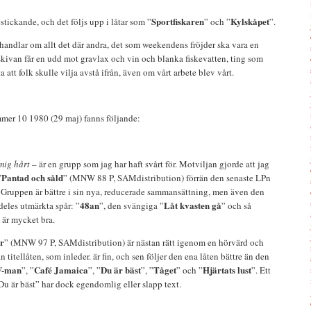
Sportfiskaren
Kylskåpet
estickande, och det följs upp i låtar som ”
” och ”
”.
e handlar om allt det där andra, det som weekendens fröjder ska vara en
 skivan får en udd mot gravlax och vin och blanka fiskevatten, ting som
 att folk skulle vilja avstå ifrån, även om vårt arbete blev vårt.
er 10 1980 (29 maj) fanns följande:
mig hårt
– är en grupp som jag har haft svårt för. Motviljan gjorde att jag
Pantad och såld
”
” (MNW 88 P, SAMdistribution) förrän den senaste LPn
. Gruppen är bättre i sin nya, reducerade sammansättning, men även den
48an
Låt kvasten gå
ldeles utmärkta spår: ”
”, den svängiga ”
” och så
 är mycket bra.
r
” (MNW 97 P, SAMdistribution) är nästan rätt igenom en hörvärd och
titellåten, som inleder. är fin, och sen följer den ena låten bättre än den
-man
Café Jamaica
Du är bäst
Tåget
Hjärtats lust
”, ”
”, ”
”, ”
” och ”
”. Ett
Du är bäst” har dock egendomlig eller slapp text.