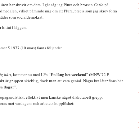
åren har skrivit om dem. I går såg jag Plura och brorsan
Carla
på
lmedalen, vilket påminde mig om att Plura, precis som jag skrev förra
räder som socialdemokrat.
 hittat i läggen.
er 5 1977 (10 mars) fanns följande:
En lång het weekend
ig hårt
, kommer nu med LPn ”
” (MNW 72 P,
t är gruppen skicklig, dock utan att vara genial. Några bra låtar finns här
a dagar
”.
ropagandistiskt effektivt men kanske något diskutabelt grepp.
eras mot vardagens och arbetets hopplöshet: