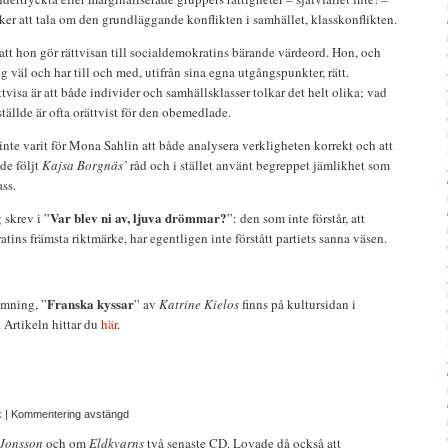
er att tala om den grundläggande konflikten i samhället, klasskonflikten.
 att hon gör rättvisan till socialdemokratins bärande värdeord. Hon, och
äl och har till och med, utifrån sina egna utgångspunkter, rätt.
visa är att både individer och samhällsklasser tolkar det helt olika; vad
ställde är ofta orättvist för den obemedlade.
inte varit för Mona Sahlin att både analysera verkligheten korrekt och att
ade följt
Kajsa Borgnäs’
råd och i stället använt begreppet jämlikhet som
ss.
Var blev ni av, ljuva drömmar?
 skrev i ”
”: den som inte förstår, att
tins främsta riktmärke, har egentligen inte förstått partiets sanna väsen.
Franska kyssar
ömning, ”
” av
Katrine Kielos
finns på kultursidan i
 Artikeln hittar du
här
.
k
|
Kommentering avstängd
 Jonsson
och om
Eldkvarns
två senaste CD. Lovade då också att