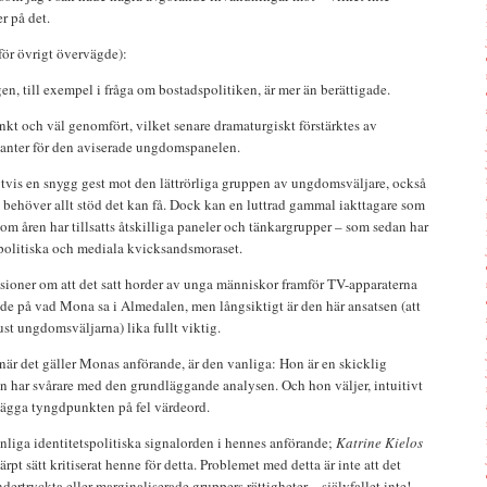
r på det.
för övrigt övervägde):
, till exempel i fråga om bostadspolitiken, är mer än berättigade.
 och väl genomfört, vilket senare dramaturgiskt förstärktes av
ntanter för den aviserade ungdomspanelen.
gtvis en snygg gest mot den lättrörliga gruppen av ungdomsväljare, också
m behöver allt stöd det kan få. Dock kan en luttrad gammal iakttagare som
nom åren har tillsatts åtskilliga paneler och tänkargrupper – som sedan har
 politiska och mediala kvicksandsmoraset.
lusioner om att det satt horder av unga människor framför TV-apparaterna
de på vad Mona sa i Almedalen, men långsiktigt är den här ansatsen (att
ust ungdomsväljarna) lika fullt viktig.
är det gäller Monas anförande, är den vanliga: Hon är en skicklig
n har svårare med den grundläggande analysen. Och hon väljer, intuitivt
t lägga tyngdpunkten på fel värdeord.
anliga identitetspolitiska signalorden i hennes anförande;
Katrine Kielos
ärpt sätt kritiserat henne för detta. Problemet med detta är inte att det
undertryckta eller marginaliserade gruppers rättigheter – självfallet inte! –