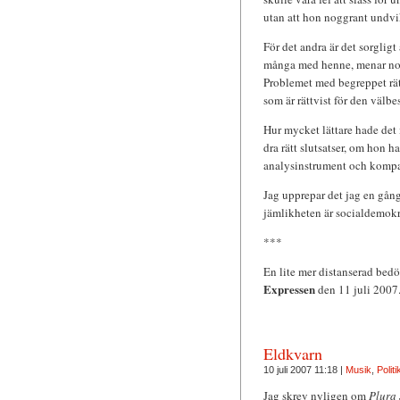
utan att hon noggrant undvik
För det andra är det sorgligt
många med henne, menar nog v
Problemet med begreppet rätt
som är rättvist för den välbe
Hur mycket lättare hade det 
dra rätt slutsatser, om hon h
analysinstrument och kompa
Jag upprepar det jag en gång
jämlikheten är socialdemokra
***
En lite mer distanserad bed
Expressen
den 11 juli 2007.
Eldkvarn
10 juli 2007 11:18 |
Musik
,
Politi
Jag skrev nyligen om
Plura