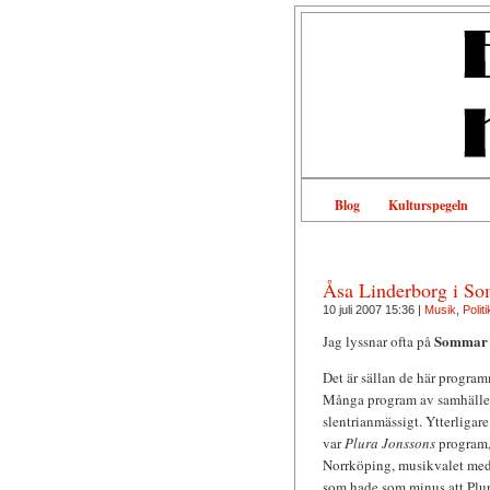
Blog
Kulturspegeln
Åsa Linderborg i S
10 juli 2007 15:36 |
Musik
,
Politi
Sommar
Jag lyssnar ofta på
Det är sällan de här program
Många program av samhällets
slentrianmässigt. Ytterligare
var
Plura Jonssons
program,
Norrköping, musikvalet med 
som hade som minus att Plura