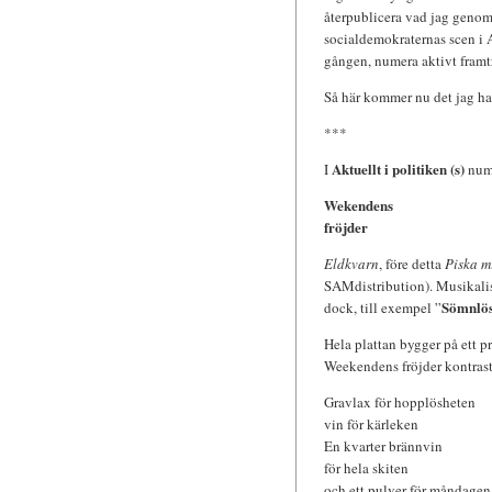
återpublicera vad jag genom 
socialdemokraternas scen i A
gången, numera aktivt framt
Så här kommer nu det jag har
***
Aktuellt i politiken (s)
I
numm
Wekendens
fröjder
Eldkvarn
, före detta
Piska m
SAMdistribution). Musikalisk
Sömnlös
dock, till exempel ”
Hela plattan bygger på ett p
Weekendens fröjder kontrast
Gravlax för hopplösheten
vin för kärleken
En kvarter brännvin
för hela skiten
och ett pulver för måndagen