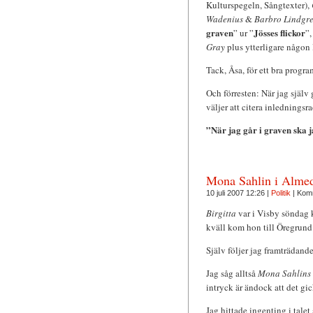
Kulturspegeln, Sångtexter),
Wadenius
&
Barbro Lindgr
graven
Jösses flickor
” ur ”
”
Gray
plus ytterligare någon
Tack, Åsa, för ett bra progra
Och förresten: När jag själ
väljer att citera inledningsr
”När jag går i graven ska j
Mona Sahlin i Alme
10 juli 2007 12:26 |
Politik
|
Komm
Birgitta
var i Visby söndag k
kväll kom hon till Öregrund
Själv följer jag framträdand
Jag såg alltså
Mona Sahlins
intryck är ändock att det gic
Jag hittade ingenting i tale