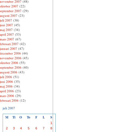
november 2007
(48)
oktober 2007
(22)
september 2007
(29)
augusti 2007
(23)
juli 2007
(38)
juni 2007
(45)
maj 2007
(34)
april 2007
(53)
mars 2007
(67)
februari 2007
(42)
januari 2007
(47)
december 2006
(44)
november 2006
(45)
oktober 2006
(55)
september 2006
(40)
augusti 2006
(43)
juli 2006
(51)
juni 2006
(35)
maj 2006
(34)
april 2006
(23)
mars 2006
(29)
februari 2006
(12)
juli 2007
M
Ti
O
To
F
L
S
1
2
3
4
5
6
7
8