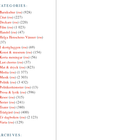
CATEGORIES:
Barnkultur
(
rss
) (928)
Citat
(
rss
) (227)
Deckare
(
rss
) (220)
Film
(
rss
) (1 023)
Handel
(
rss
) (47)
Helga Henschens Vänner
(
rss
)
(37)
I skottgluggen
(
rss
) (69)
Konst & museum
(
rss
) (154)
Korta meningar
(
rss
) (56)
Last chorus
(
rss
) (37)
Mat & dryck
(
rss
) (823)
Media
(
rss
) (1 377)
Musik
(
rss
) (2 303)
Politik
(
rss
) (3 432)
Politikerhistorier
(
rss
) (13)
Prosa & lyrik
(
rss
) (596)
Resor
(
rss
) (315)
Serier
(
rss
) (241)
Teater
(
rss
) (380)
Trädgård
(
rss
) (400)
Ur dagboken
(
rss
) (2 123)
Varia
(
rss
) (129)
ARCHIVES: