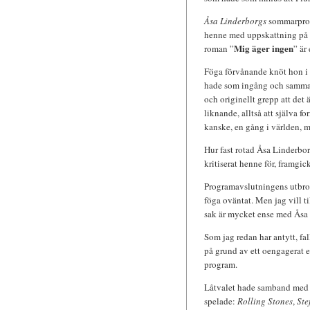
Åsa Linderborgs
sommarprogr
henne med uppskattning på
Mig äger ingen
roman ”
” är
Föga förvånande knöt hon i 
hade som ingång och sammanb
och originellt grepp att de
liknande, alltså att själva 
kanske, en gång i världen, m
Hur fast rotad Åsa Linderbor
kritiserat henne för, framg
Programavslutningens utbro
föga oväntat. Men jag vill t
sak är mycket ense med Åsa
Som jag redan har antytt, fa
på grund av ett oengagerat 
program.
Låtvalet hade samband med 
spelade:
Rolling Stones
,
Ste