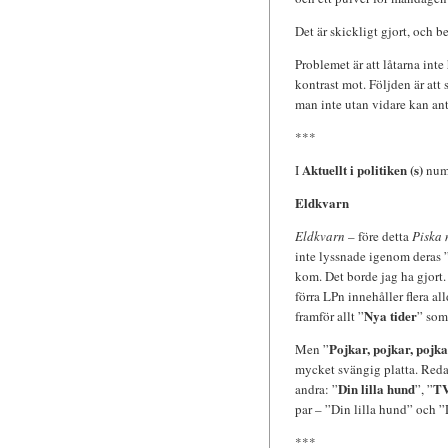
Det är skickligt gjort, och b
Problemet är att låtarna int
kontrast mot. Följden är att
man inte utan vidare kan anta
***
Aktuellt i politiken (s)
I
numm
Eldkvarn
Eldkvarn
– före detta
Piska 
inte lyssnade igenom deras 
kom. Det borde jag ha gjort
förra LPn innehåller flera al
Nya tider
framför allt ”
” som
Pojkar, pojkar, pojka
Men ”
mycket svängig platta. Redan 
Din lilla hund
TV
andra: ”
”, ”
par – ”Din lilla hund” och ”
***