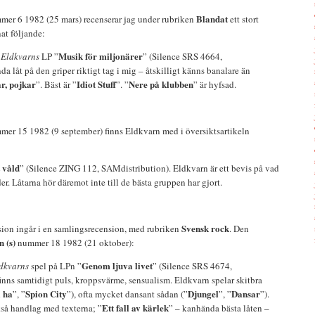
Blandat
er 6 1982 (25 mars) recenserar jag under rubriken
ett stort
at följande:
Musik för miljonärer
å
Eldkvarns
LP ”
” (Silence SRS 4664,
a låt på den griper riktigt tag i mig – åtskilligt känns banalare än
r, pojkar
Idiot Stuff
Nere på klubben
”. Bäst är ”
”. ”
” är hyfsad.
er 15 1982 (9 september) finns Eldkvarn med i översiktsartikeln
t våld
” (Silence ZING 112, SAMdistribution). Eldkvarn är ett bevis på vad
der. Låtarna hör däremot inte till de bästa gruppen har gjort.
Svensk rock
ion ingår i en samlingsrecension, med rubriken
. Den
n (s)
nummer 18 1982 (21 oktober):
Genom ljuva livet
dkvarns
spel på LPn ”
” (Silence SRS 4674,
nns samtidigt puls, kroppsvärme, sensualism. Eldkvarn spelar skitbra
l ha
Spion City
Djungel
Dansar
”, ”
”), ofta mycket dansant sådan (”
”, ”
”).
Ett fall av kärlek
kså handlag med texterna; ”
” – kanhända bästa låten –