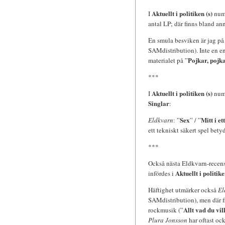
Aktuellt i politiken (s)
I
numm
antal LP; där finns bland ann
En smula besviken är jag p
SAMdistribution). Inte en end
Pojkar, pojka
materialet på ”
***
Aktuellt i politiken (s)
I
numm
Singlar
:
Sex
Mitt i et
Eldkvarn
: ”
” / ”
ett tekniskt säkert spel bety
***
Också nästa Eldkvarn-recens
Aktuellt i politike
infördes i
Häftighet utmärker också
El
SAMdistribution), men där fi
Allt vad du vil
rockmusik (”
Plura Jonsson
har oftast oc