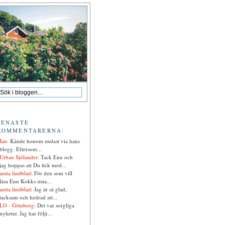
SENASTE
KOMMENTARERNA:
Jan
: Kände honom endast via hans
blogg. Eftersom...
Urban Sjölander
: Tack Enn och
jag hoppas att Du fick med...
anita lindblad
: För den som vill
läsa Enn Kokks sista...
anita lindblad
: Jag är så glad,
tacksam och hedrad att...
LO - Göteborg
: Det var sorgliga
nyheter. Jag har följt...