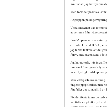
hindrar att jag har synpunkte
Men först det positiva (som 
Angreppen på högerregeringen
Ungdomstemat var genomtänkt
appellerna från två represe
Den här panelen var naturli
ett indirekt stöd åt SSU, so
jag tänka tanken, att det ge
försvunnit någonstans i det
Jag har naturligtvis inga il
runt om i Sverige och lyssna
ha ett tydligt budskap mot j
Min viktigaste invändning, n
fingertoppspolitiker, men ho
förefaller det som, alltid at
För det första fanns de sedv
har tidigare på ett mycket sk
skulle vara fel att slåss för 