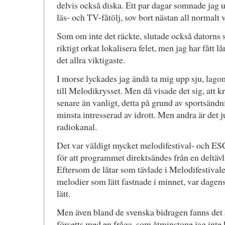
delvis också diska. Ett par dagar somnade jag 
läs- och TV-fåtölj, sov bort nästan all normalt 
Som om inte det räckte, slutade också datorns s
riktigt orkat lokalisera felet, men jag har fått l
det allra viktigaste.
I morse lyckades jag ändå ta mig upp sju, lagom 
till Melodikrysset. Men då visade det sig, att 
senare än vanligt, detta på grund av sportsändni
minsta intresserad av idrott. Men andra är det j
radiokanal.
Det var väldigt mycket melodifestival- och ES
för att programmet direktsändes från en deltäv
Eftersom de låtar som tävlade i Melodifestival
melodier som lätt fastnade i minnet, var dagens 
lätt.
Men även bland de svenska bidragen fanns det
försetts med en fråga, som åtminstone jag inte