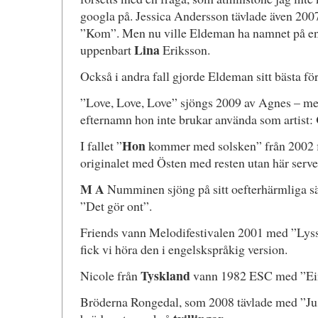
googla på. Jessica Andersson tävlade även 2007
”Kom”. Men nu ville Eldeman ha namnet på en
Lina
uppenbart
Eriksson.
Också i andra fall gjorde Eldeman sitt bästa för 
”Love, Love, Love” sjöngs 2009 av Agnes – me
efternamn hon inte brukar använda som artist:
Hon
I fallet ”
kommer med solsken” från 2002 fi
originalet med Östen med resten utan här serve
M A
Numminen sjöng på sitt oefterhärmliga sä
”Det gör ont”.
Friends vann Melodifestivalen 2001 med ”Lyssn
fick vi höra den i engelskspråkig version.
Tyskland
Nicole från
vann 1982 ESC med ”Ein
Bröderna Rongedal, som 2008 tävlade med ”Just