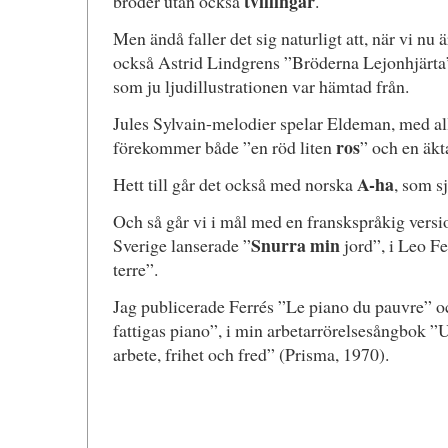
tvillingar
bröder utan också
.
Men ändå faller det sig naturligt att, när vi nu
också Astrid Lindgrens ”Bröderna Lejonhjärta”
som ju ljudillustrationen var hämtad från.
Jules Sylvain-melodier spelar Eldeman, med all 
ros
förekommer både ”en röd liten
” och en äk
A-ha
Hett till går det också med norska
, som s
Och så går vi i mål med en franskspråkig versio
Snurra min
Sverige lanserade ”
jord”, i Leo Fe
terre”.
Jag publicerade Ferrés ”Le piano du pauvre” oc
fattigas piano”, i min arbetarrörelsesångbok ”
arbete, frihet och fred” (Prisma, 1970).