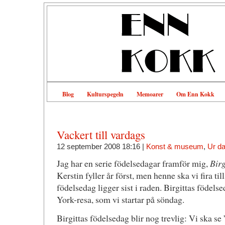
Blog
Kulturspegeln
Memoarer
Om Enn Kokk
Vackert till vardags
12 september 2008 18:16 |
Konst & museum
,
Ur d
Jag har en serie födelsedagar framför mig,
Birg
Kerstin fyller år först, men henne ska vi fira 
födelsedag ligger sist i raden. Birgittas födel
York-resa, som vi startar på söndag.
Birgittas födelsedag blir nog trevlig: Vi ska se 