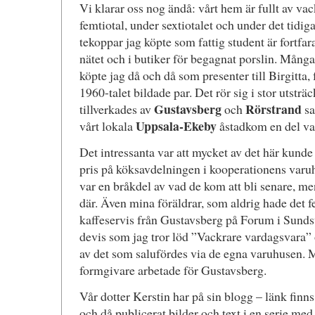
Vi klarar oss nog ändå: vårt hem är fullt av vac
femtiotal, under sextiotalet och under det tidiga
tekoppar jag köpte som fattig student är fortfar
nätet och i butiker för begagnat porslin. Mån
köpte jag då och då som presenter till Birgitta, f
1960-talet bildade par. Det rör sig i stor utst
Gustavsberg
Rörstrand
tillverkades av
och
sa
Uppsala-Ekeby
vårt lokala
åstadkom en del va
Det intressanta var att mycket av det här kunde 
pris på köksavdelningen i kooperationens var
var en bråkdel av vad de kom att bli senare, me
där. Även mina föräldrar, som aldrig hade det fe
kaffeservis från Gustavsberg på Forum i Sunds
devis som jag tror löd ”Vackrare vardagsvara” o
av det som salufördes via de egna varuhusen. 
formgivare arbetade för Gustavsberg.
Vår dotter Kerstin har på sin blogg – länk finns 
och då publicerat bilder och text i en serie med