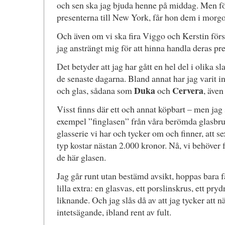
och sen ska jag bjuda henne på middag. Men för
presenterna till New York, får hon dem i morgo
Och även om vi ska fira Viggo och Kerstin förs
jag ansträngt mig för att hinna handla deras pre
Det betyder att jag har gått en hel del i olika s
de senaste dagarna. Bland annat har jag varit in
Duka
Cervera
och glas, sådana som
och
, äve
Visst finns där ett och annat köpbart – men jag 
exempel ”finglasen” från våra berömda glasbruk 
glasserie vi har och tycker om och finner, att s
typ kostar nästan 2.000 kronor. Nå, vi behöver 
de här glasen.
Jag går runt utan bestämd avsikt, hoppas bara 
lilla extra: en glasvas, ett porslinskrus, ett pr
liknande. Och jag slås då av att jag tycker att nä
intetsägande, ibland rent av fult.