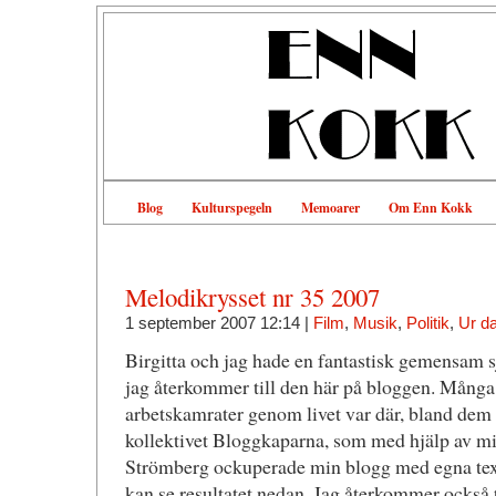
Blog
Kulturspegeln
Memoarer
Om Enn Kokk
Melodikrysset nr 35 2007
1 september 2007 12:14 |
Film
,
Musik
,
Politik
,
Ur d
Birgitta och jag hade en fantastisk gemensam s
jag återkommer till den här på bloggen. Många
arbetskamrater genom livet var där, bland dem 
kollektivet Bloggkaparna, som med hjälp av m
Strömberg ockuperade min blogg med egna text
kan se resultatet nedan. Jag återkommer också t