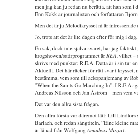
men jag kan ju redan nu berätta, att han som i d
Enn Kokk är journalisten och författaren Bjö
Men det är ju Melodikrysset ni är intresserade 
Jo, trots att det är lite dagen efter för mig i dag,
En sak, dock inte själva svaret, har jag faktisk
krogshowen/satirprogrammet är
REA
, vilket 
skrivs med punkter: R.E.A. Detta är i sin tur en
Aktuellt. Det här räcker för rätt svar i krysset, 
bestämma, vem som till ackopanjemang av Rober
”When the Saints Go Marching In”. I R.E.A.-g
Andreas Nilsson och Jan Åström – men vem va
Det var den allra sista frågan.
Den allra första var däremot lätt: Lill Lindfors
Barlach, och redan sångtiteln, ”Eine kleine maz
är lånad från Wolfgang
Amadeus Mozart
.