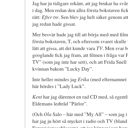
Jag har ju tidigare erkänt, att jag brukar ha svå
i dag. Men redan den allra första bokstaven fick 
rätt:
Efter tre
. Sen blev jag helt säker genom at
jag redan hade gissat.
Mer besvär hade jag till att börja med med fil
första bokstaven, T, och eftersom svaret skulle 
lätt att gissa, att det kunde vara
TV
. Men svar bö
googlande fick jag fram, att filmen i fråga va
TV” (som jag inte har sett), och att Frida Snell
kvinnan bakom ”Lucky Day”.
Inte heller mindes jag
Erika
(med efternamnet
här hördes i ”Lady Luck”.
Kent
har jag däremot en rad CD med, så egentl
Eldemans ledtråd ”Pärlor”.
(Och
Ola
Salo – här med ”My All” – som jag i o
har jag ju hört så mycket i radio och TV (bland
Eurovisionsschlagern), att jag känner igen hon