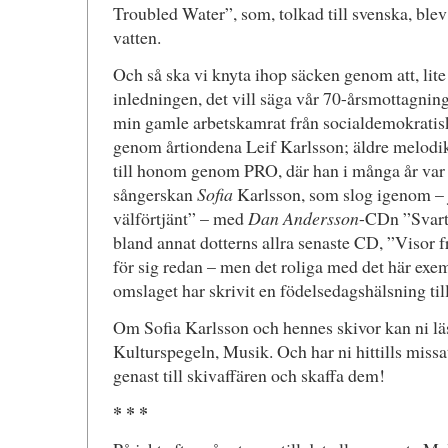
Troubled Water”, som, tolkad till svenska, bl
vatten.
Och så ska vi knyta ihop säcken genom att, lite 
inledningen, det vill säga vår 70-årsmottagnin
min gamle arbetskamrat från socialdemokratisk
genom årtiondena Leif Karlsson; äldre melodi
till honom genom PRO, där han i många år var et
sångerskan
Sofia
Karlsson, som slog igenom – j
välförtjänt” – med
Dan Andersson
-CDn ”Svarta
bland annat dotterns allra senaste CD, ”Visor f
för sig redan – men det roliga med det här exemp
omslaget har skrivit en födelsedagshälsning til
Om Sofia Karlsson och hennes skivor kan ni l
Kulturspegeln, Musik. Och har ni hittills miss
genast till skivaffären och skaffa dem!
* * *