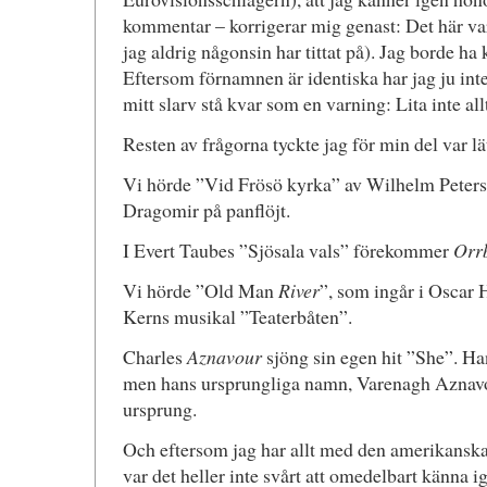
kommentar – korrigerar mig genast: Det här v
jag aldrig någonsin har tittat på). Jag borde ha
Eftersom förnamnen är identiska har jag ju inte
mitt slarv stå kvar som en varning: Lita inte al
Resten av frågorna tyckte jag för min del var lät
Vi hörde ”Vid Frösö kyrka” av Wilhelm Pete
Dragomir på panflöjt.
I Evert Taubes ”Sjösala vals” förekommer
Orr
Vi hörde ”Old Man
River
”, som ingår i Oscar
Kerns musikal ”Teaterbåten”.
Charles
Aznavour
sjöng sin egen hit ”She”. Han
men hans ursprungliga namn, Varenagh Aznavou
ursprung.
Och eftersom jag har allt med den amerikans
var det heller inte svårt att omedelbart känna 