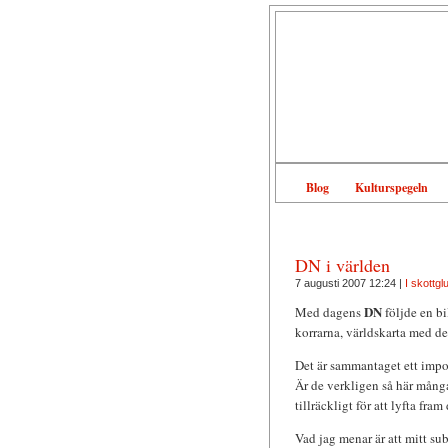
Blog
Kulturspegeln
DN i världen
7 augusti 2007 12:24 |
I skottg
DN
Med dagens
följde en bi
korrarna, världskarta med de
Det är sammantaget ett impo
Är de verkligen så här många
tillräckligt för att lyfta fram
Vad jag menar är att mitt s