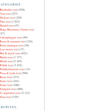
CATEGORIES:
Barnkultur
(
rss
) (928)
Citat
(
rss
) (227)
Deckare
(
rss
) (220)
Film
(
rss
) (1 023)
Handel
(
rss
) (47)
Helga Henschens Vänner
(
rss
)
(37)
I skottgluggen
(
rss
) (69)
Konst & museum
(
rss
) (154)
Korta meningar
(
rss
) (56)
Last chorus
(
rss
) (37)
Mat & dryck
(
rss
) (823)
Media
(
rss
) (1 377)
Musik
(
rss
) (2 303)
Politik
(
rss
) (3 432)
Politikerhistorier
(
rss
) (13)
Prosa & lyrik
(
rss
) (596)
Resor
(
rss
) (315)
Serier
(
rss
) (241)
Teater
(
rss
) (380)
Trädgård
(
rss
) (400)
Ur dagboken
(
rss
) (2 123)
Varia
(
rss
) (129)
ARCHIVES: