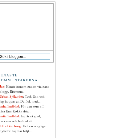
SENASTE
KOMMENTARERNA:
Jan
: Kände honom endast via hans
blogg. Eftersom...
Urban Sjölander
: Tack Enn och
jag hoppas att Du fick med...
anita lindblad
: För den som vill
läsa Enn Kokks sista...
anita lindblad
: Jag är så glad,
tacksam och hedrad att...
LO - Göteborg
: Det var sorgliga
nyheter. Jag har följt...