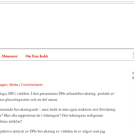
Memoarer
Om Enn Kokk
luggen
,
Media
|
2 kommentarer
laga, DN i världen. I den presenteras DNs utlandsbevakning: porträtt av
ras placeringsorter och en del annat.
nerande bevakningsnät – men ändå är min egen reaktion stor förvåning:
? Hur ofta rapporterar de i tidningen? Gör tidningens redigerare
 deras artiklar?
ubjektiva intryck av DNs bevakning av världen är av något som jag