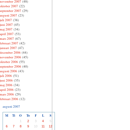
november 2007
(48)
oktober 2007
(22)
september 2007
(29)
augusti 2007
(23)
juli 2007
(38)
juni 2007
(45)
maj 2007
(34)
april 2007
(53)
mars 2007
(67)
februari 2007
(42)
januari 2007
(47)
december 2006
(44)
november 2006
(45)
oktober 2006
(55)
september 2006
(40)
augusti 2006
(43)
juli 2006
(51)
juni 2006
(35)
maj 2006
(34)
april 2006
(23)
mars 2006
(29)
februari 2006
(12)
augusti 2007
M
Ti
O
To
F
L
S
1
2
3
4
5
6
7
8
9
10
11
12