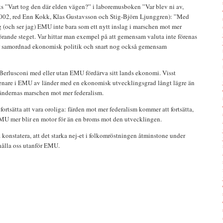
ts ”Vart tog den där elden vägen?” i laboremusboken ”Var blev ni av,
2002, red Enn Kokk, Klas Gustavsson och Stig-Björn Ljunggren): ”Med
g (och ser jag) EMU inte bara som ett nytt inslag i marschen mot mer
örande steget. Var hittar man exempel på att gemensam valuta inte förenas
er samordnad ekonomisk politik och snart nog också gemensam
 Berlusconi med eller utan EMU fördärva sitt lands ekonomi. Visst
 senare i EMU av länder med en ekonomisk utvecklingsgrad långt lägre än
ändernas marschen mot mer federalism.
fortsätta att vara oroliga: färden mot mer federalism kommer att fortsätta,
MU mer blir en motor för än en broms mot den utvecklingen.
a konstatera, att det starka nej-et i folkomröstningen åtminstone under
hålla oss utanför EMU.