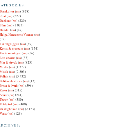
CATEGORIES:
Barnkultur
(
rss
) (928)
Citat
(
rss
) (227)
Deckare
(
rss
) (220)
Film
(
rss
) (1 023)
Handel
(
rss
) (47)
Helga Henschens Vänner
(
rss
)
(37)
I skottgluggen
(
rss
) (69)
Konst & museum
(
rss
) (154)
Korta meningar
(
rss
) (56)
Last chorus
(
rss
) (37)
Mat & dryck
(
rss
) (823)
Media
(
rss
) (1 377)
Musik
(
rss
) (2 303)
Politik
(
rss
) (3 432)
Politikerhistorier
(
rss
) (13)
Prosa & lyrik
(
rss
) (596)
Resor
(
rss
) (315)
Serier
(
rss
) (241)
Teater
(
rss
) (380)
Trädgård
(
rss
) (400)
Ur dagboken
(
rss
) (2 123)
Varia
(
rss
) (129)
ARCHIVES: