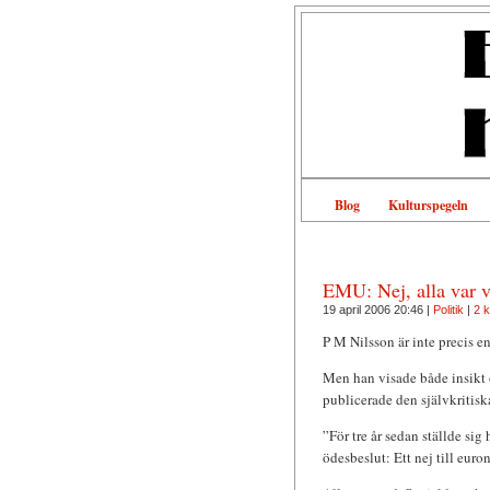
Blog
Kulturspegeln
EMU: Nej, alla var v
19 april 2006 20:46 |
Politik
|
2 
P M Nilsson är inte precis en
Men han visade både insikt 
publicerade den självkritisk
”För tre år sedan ställde sig
ödesbeslut: Ett nej till euron