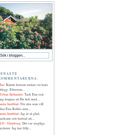
SENASTE
KOMMENTARERNA:
Jan
: Kände honom endast via hans
blogg. Eftersom...
Urban Sjölander
: Tack Enn och
jag hoppas att Du fick med...
anita lindblad
: För den som vill
läsa Enn Kokks sista...
anita lindblad
: Jag är så glad,
tacksam och hedrad att...
LO - Göteborg
: Det var sorgliga
nyheter. Jag har följt...