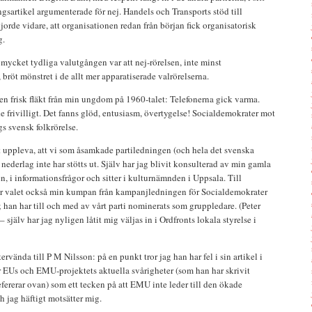
ngsartikel argumenterade för nej. Handels och Transports stöd till
rde vidare, att organisationen redan från början fick organisatorisk
g.
 mycket tydliga valutgången var att nej-rörelsen, inte minst
öt mönstret i de allt mer apparatiserade valrörelserna.
 frisk fläkt från min ungdom på 1960-talet: Telefonerna gick varma.
e frivilligt. Det fanns glöd, entusiasm, övertygelse! Socialdemokrater mot
 svensk folkrörelse.
tt uppleva, att vi som åsamkade partiledningen (och hela det svenska
nederlag inte har stötts ut. Själv har jag blivit konsulterad av min gamla
n, i informationsfrågor och sitter i kulturnämnden i Uppsala. Till
 valet också min kumpan från kampanjledningen för Socialdemokrater
han har till och med av vårt parti nominerats som gruppledare. (Peter
 själv har jag nyligen låtit mig väljas in i Ordfronts lokala styrelse i
ervända till P M Nilsson: på en punkt tror jag han har fel i sin artikel i
r EUs och EMU-projektets aktuella svårigheter (som han har skrivit
fererar ovan) som ett tecken på att EMU inte leder till den ökade
 jag häftigt motsätter mig.