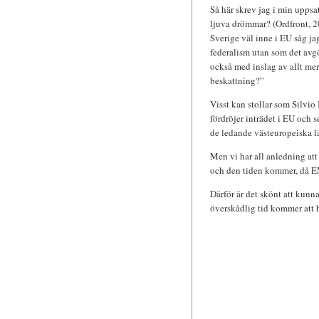
Så här skrev jag i min uppsa
ljuva drömmar? (Ordfront, 
Sverige väl inne i EU såg ja
federalism utan som det avg
också med inslag av allt m
beskattning?”
Visst kan stollar som Silvio
fördröjer inträdet i EU och
de ledande västeuropeiska l
Men vi har all anledning att 
och den tiden kommer, då E
Därför är det skönt att kunn
överskådlig tid kommer att 