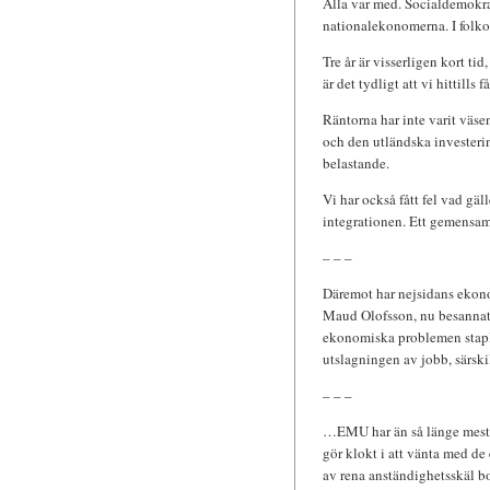
Alla var med. Socialdemokrat
nationalekonomerna. I folko
Tre år är visserligen kort ti
är det tydligt att vi hittills 
Räntorna har inte varit väse
och den utländska investering
belastande.
Vi har också fått fel vad gäl
integrationen. Ett gemensa
– – –
Däremot har nejsidans ekon
Maud Olofsson, nu besannats 
ekonomiska problemen stapl
utslagningen av jobb, särskil
– – –
…EMU har än så länge mest i
gör klokt i att vänta med de
av rena anständighetsskäl bo