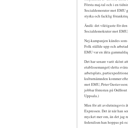
Första maj-tal och i en tidni
Socialdemorater mot EMU gjo
styrka och facklig förankrin
Ändå: det viktigaste för den
Socialdemokrater mot EMU, br
Nej-kampanjen kändes som en
Folk ställde upp och arbetad
EMU var en äkta gammaldags
Det har senare varit skönt a
etablissemanget) detta svåra 
arbetsplats, partiexpeditione
kulturnämnden kommer efter
mot EMU, Peter Gustavsson; 
jobbar förresten på Ordfront –
Uppsala.)
Men för att avslutningsvis åt
Expressen. Det är när han se
mycket mer om, än det jag re
federalism han hoppas på och