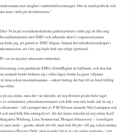
sstänksamma mot enighet i maktetablissemanget. Om en enad politisk och
 ska man vårda på dissidenterna.”
Efter 34 år på socialdemokratiska partistyrelsen valde jag att låta mig
ör Socialdemokrater mot EMU och arbetade aktivt i organisationens
an hade jag, på grund av EMU-frågan, lämnat huvudsekreterarskapet i
ommission, ett värv jag hade haft sen tidigt sjuttiotal.
 var en mycket intressant erfarenhet.
blissemang som predikade EMUs förträfflighet är träffande, och den här
m normalt borde befinna sig i olika läger, borde ha gjort väljarna
l dem också misstänksamma – säkert bidrog det här till en bred folklig
nej-sidan.
 på nej-sidan, men det var slående, att nej-fronten på det hela taget
s av extremister, yrkesdemonstranter och folk som inte hade satt in sig i
ns ekonomer – till exempel den av P M Nilsson nämnde Nils Lundgren och
l och med folk från näringslivet. Att det fanns statsråd på nej-sidan (Leif
 Margareta Winberg, Lena Sommestad, Morgan Johansson) – visserligen
, men ändå – gjorde säkert sitt till; med risk för jäv vill jag också nämna
talmannen Birgitta Dahl, med respekt långt in i de andra partierna, i sitt