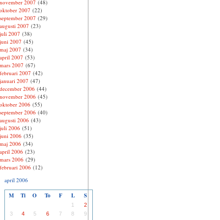
november 2007
(48)
oktober 2007
(22)
september 2007
(29)
augusti 2007
(23)
juli 2007
(38)
juni 2007
(45)
maj 2007
(34)
april 2007
(53)
mars 2007
(67)
februari 2007
(42)
januari 2007
(47)
december 2006
(44)
november 2006
(45)
oktober 2006
(55)
september 2006
(40)
augusti 2006
(43)
juli 2006
(51)
juni 2006
(35)
maj 2006
(34)
april 2006
(23)
mars 2006
(29)
februari 2006
(12)
april 2006
M
Ti
O
To
F
L
S
1
2
3
4
5
6
7
8
9