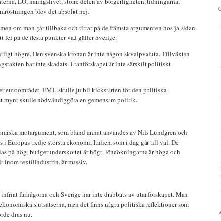
erna, LO, näringslivet, större delen av borgerligheten, tidningarna,
mröstningen blev det absolut nej.
d, men om man går tillbaka och tittar på de främsta argumenten hos ja-sidan
fått fel på de flesta punkter vad gäller Sverige.
ntligt högre. Den svenska kronan är inte någon skvalpvaluta. Tillväxten
stakten har inte skadats. Utanförskapet är inte särskilt politiskt
ler euroområdet. EMU skulle ju bli kickstarten för den politiska
mt mynt skulle nödvändiggöra en gemensam politik.
omiska motargument, som bland annat användes av Nils Lundgren och
i Europas tredje största ekonomi, Italien, som i dag går till val. De
as på hög, budgetunderskottet är högt, löneökningarna är höga och
t inom textilindustrin, är massiv.
nfriat farhågorna och Sverige har inte drabbats av utanförskapet. Man
 ekonomiska slutsatserna, men det finns några politiska reflektioner som
rde dras nu.