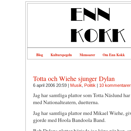
Blog
Kulturspegeln
Memoarer
Om Enn Kokk
Totta och Wiehe sjunger Dylan
6 april 2006 20:59 |
Musik
,
Politik
|
10 kommentarer
Jag har samtliga plattor som Totta Näslund har 
med Nationalteatern, duetterna.
Jag har samtliga plattor med Mikael Wiehe, giv
gjorde med Hoola Bandoola Band.
Bob Dylans plattor började jag köpa när han, s