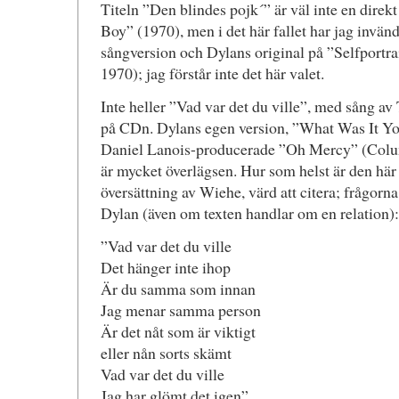
Titeln ”Den blindes pojk´” är väl inte en direkt
Boy” (1970), men i det här fallet har jag invä
sångversion och Dylans original på ”Selfport
1970); jag förstår inte det här valet.
Inte heller ”Vad var det du ville”, med sång av T
på CDn. Dylans egen version, ”What Was It Y
Daniel Lanois-producerade ”Oh Mercy” (Colu
är mycket överlägsen. Hur som helst är den här 
översättning av Wiehe, värd att citera; frågorna
Dylan (även om texten handlar om en relation):
”Vad var det du ville
Det hänger inte ihop
Är du samma som innan
Jag menar samma person
Är det nåt som är viktigt
eller nån sorts skämt
Vad var det du ville
Jag har glömt det igen”