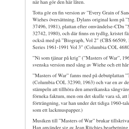
när han gör den här låten.
Totta gör en fin version av ”Every Grain of San
Wiehes översättning. Dylans original kom på 
37496, 1981), plattan efter omvändelse-CDn
32742, 1980), och där finns en tydlig, kristet f
också med på ”Biograph, Vol 2″ (CBS 66509, 
Series 1961-1991 Vol 3″ (Columbia COL 4680
”Ni som tjänar på krig” (”Masters of War”, 196
svenska version med sång av Wiehe och ett hårt
”Masters of War” fanns med på debutplattan 
(Columbia COL 32390, 1963) och var en av de 
stämpeln att tillhöra den amerikanska sångväns
förneka faktum, men om det skulle vara så, att 
förträngning, var han under det tidiga 1960-tal
som ett lackmuspapper.)
Musiken till ”Masters of War” brukar tillskriva
Han använder sig av Jean Ritchies bearbetning a