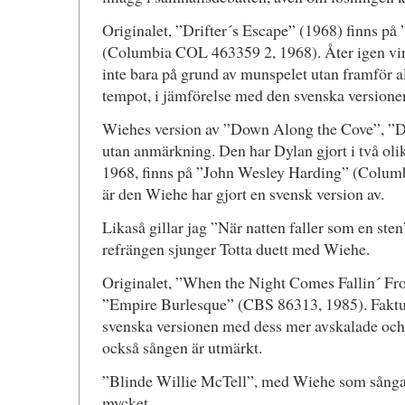
Originalet, ”Drifter´s Escape” (1968) finns p
(Columbia COL 463359 2, 1968). Åter igen vin
inte bara på grund av munspelet utan framför a
tempot, i jämförelse med den svenska versione
Wiehes version av ”Down Along the Cove”, ”
utan anmärkning. Den har Dylan gjort i två olik
1968, finns på ”John Wesley Harding” (Colum
är den Wiehe har gjort en svensk version av.
Likaså gillar jag ”När natten faller som en ste
refrängen sjunger Totta duett med Wiehe.
Originalet, ”When the Night Comes Fallin´ Fr
”Empire Burlesque” (CBS 86313, 1985). Faktum
svenska versionen med dess mer avskalade oc
också sången är utmärkt.
”Blinde Willie McTell”, med Wiehe som sångar
mycket.