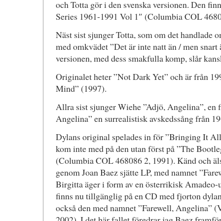
och Totta gör i den svenska versionen. Den fi
Series 1961-1991 Vol 1″ (Columbia COL 4680
Näst sist sjunger Totta, som om det handlade o
med omkvädet ”Det är inte natt än / men snart 
versionen, med dess smakfulla komp, slår kansk
Originalet heter ”Not Dark Yet” och är från 1
Mind” (1997).
Allra sist sjunger Wiehe ”Adjö, Angelina”, en f
Angelina” en surrealistisk avskedssång från 19
Dylans original spelades in för ”Bringing It 
kom inte med på den utan först på ”The Bootle
(Columbia COL 468086 2, 1991). Känd och älsk
genom Joan Baez sjätte LP, med namnet ”Farew
Birgitta äger i form av en österrikisk Amadeo-
finns nu tillgänglig på en CD med fjorton dylan
också den med namnet ”Farewell, Angelina” 
2002). I det här fallet föredrar jag Baez framfö