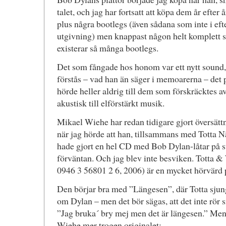
talet, och jag har fortsatt att köpa dem år efter å
plus några bootlegs (även sådana som inte i ef
utgivning) men knappast någon helt komplett s
existerar så många bootlegs.
Det som fångade hos honom var ett nytt sound, 
förstås – vad han än säger i memoarerna – det 
hörde heller aldrig till dem som förskräcktes av
akustisk till elförstärkt musik.
Mikael Wiehe har redan tidigare gjort översätt
när jag hörde att han, tillsammans med Totta Nä
hade gjort en hel CD med Bob Dylan-låtar på sv
förväntan. Och jag blev inte besviken. Totta 
0946 3 56801 2 6, 2006) är en mycket hörvärd p
Den börjar bra med ”Längesen”, där Totta sjun
om Dylan – men det bör sägas, att det inte rör 
”Jag bruka´ bry mej men det är längesen.” Men l
Wiehe mer trogen originalet: