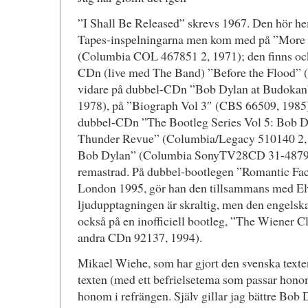
”I Shall Be Released” skrevs 1967. Den hör 
Tapes-inspelningarna men kom med på ”More 
(Columbia COL 467851 2, 1971); den finns ock
CDn (live med The Band) ”Before the Flood”
vidare på dubbel-CDn ”Bob Dylan at Budoka
1978), på ”Biograph Vol 3″ (CBS 66509, 1985
dubbel-CDn ”The Bootleg Series Vol 5: Bob D
Thunder Revue” (Columbia/Legacy 510140 2, 
Bob Dylan” (Columbia SonyTV28CD 31-487924-
remastrad. På dubbel-bootlegen ”Romantic Fact
London 1995, gör han den tillsammans med Elv
ljudupptagningen är skraltig, men den engelska
också på en inofficiell bootleg, ”The Wiener C
andra CDn 92137, 1994).
Mikael Wiehe, som har gjort den svenska texten
texten (med ett befrielsetema som passar hono
honom i refrängen. Själv gillar jag bättre Bob 