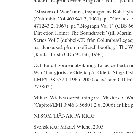
noter i ”Reprints From Sing Out! Vol 7″ (Oak P
”Masters of War” finns, insjungen av Bob Dyla
(Columbia Col 467841 2, 1961), på ”Greatest
471243 2, 1967), på ”Biograph Vol 1″ (CBS 66
Direction Home: The Soundtrack” (till Martin 
Series Vol 7 (dubbel-CD från Columbia/Legac
har den också på en inofficiell bootleg, ”The 
(Rocks, första CDn 92136, 1994).
Och för att göra en utvikning: En av de bästa 
War” har gjorts av Odetta på ”Odetta Sings D
LMP/LPS 3324, 1965, 2000 också som CD f
773802.)
Mikael Wiehes översättning av ”Masters of Wa
(Capitol/EMI 0946 3 56801 2 6, 2006) är lika p
NI SOM TJÄNAR PÅ KRIG
Svensk text: Mikael Wiehe, 2005