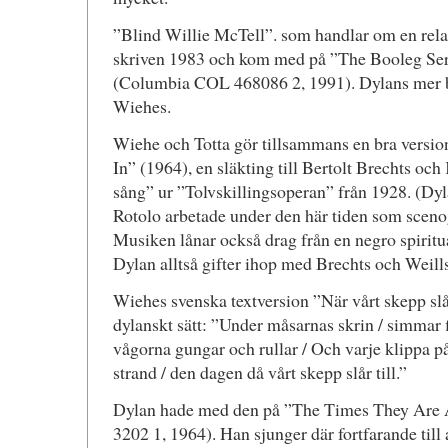
”Blind Willie McTell”. som handlar om en rela
skriven 1983 och kom med på ”The Booleg Ser
(Columbia COL 468086 2, 1991). Dylans mer bl
Wiehes.
Wiehe och Totta gör tillsammans en bra versi
In” (1964), en släkting till Bertolt Brechts oc
sång” ur ”Tolvskillingsoperan” från 1928. (Dy
Rotolo arbetade under den här tiden som sceno
Musiken lånar också drag från en negro spirit
Dylan alltså gifter ihop med Brechts och Weill
Wiehes svenska textversion ”När vårt skepp slår 
dylanskt sätt: ”Under måsarnas skrin / simmar
vågorna gungar och rullar / Och varje klippa på
strand / den dagen då vårt skepp slår till.”
Dylan hade med den på ”The Times They Are
3202 1, 1964). Han sjunger där fortfarande till