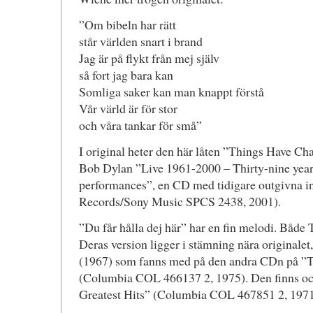
”Om bibeln har rätt
står världen snart i brand
Jag är på flykt från mej själv
så fort jag bara kan
Somliga saker kan man knappt förstå
Vår värld är för stor
och våra tankar för små”
I original heter den här låten ”Things Have Ch
Bob Dylan ”Live 1961-2000 – Thirty-nine years
performances”, en CD med tidigare outgivna 
Records/Sony Music SPCS 2438, 2001).
”Du får hålla dej här” har en fin melodi. Både 
Deras version ligger i stämning nära original
(1967) som fanns med på den andra CDn på ”
(Columbia COL 466137 2, 1975). Den finns o
Greatest Hits” (Columbia COL 467851 2, 1971